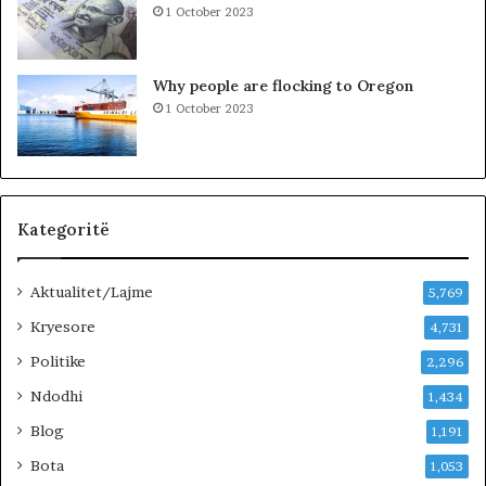
1 October 2023
i
n
!
Why people are flocking to Oregon
1 October 2023
Kategoritë
Aktualitet/Lajme
5,769
Kryesore
4,731
Politike
2,296
Ndodhi
1,434
Blog
1,191
Bota
1,053