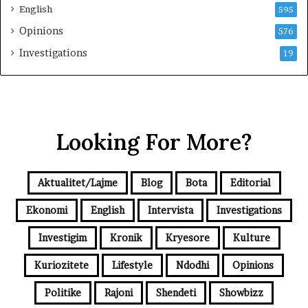
English
595
Opinions
576
Investigations
19
Looking For More?
Aktualitet/Lajme
Blog
Bota
Editorial
Ekonomi
English
Intervista
Investigations
Investigim
Kronik
Kryesore
Kulture
Kuriozitete
Lifestyle
Ndodhi
Opinions
Politike
Rajoni
Shendeti
Showbizz