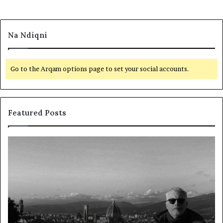
Na Ndiqni
Go to the Arqam options page to set your social accounts.
Featured Posts
L
D
a
y
m
f
t
j
u
a
m
l
i
ë
r
p