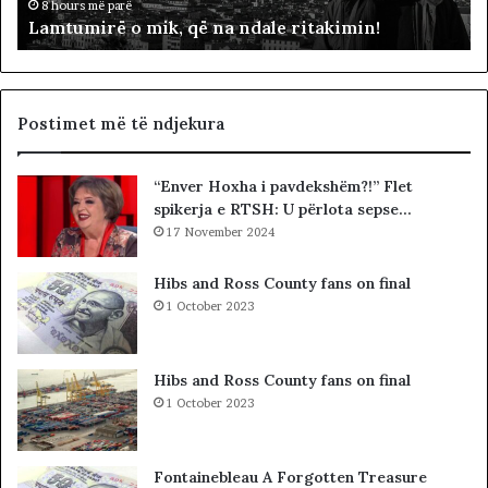
ë
ë
8 hours më parë
Lamtumirë o mik, që na ndale ritakimin!
o
r
m
“
i
p
k
a
,
d
Postimet më të ndjekura
q
i
ë
t
“Enver Hoxha i pavdekshëm?!” Flet
n
ë
spikerja e RTSH: U përlota sepse…
a
s
n
17 November 2024
i
d
n
a
”
Hibs and Ross County fans on final
l
S
1 October 2023
e
u
r
e
i
l
Hibs and Ross County fans on final
t
Ç
1 October 2023
a
e
k
l
i
a
Fontainebleau A Forgotten Treasure
m