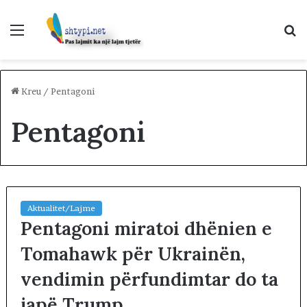
Menu
K
p
Kreu
/
Pentagoni
Pentagoni
Aktualitet/Lajme
Pentagoni miratoi dhënien e
Tomahawk për Ukrainën,
vendimin përfundimtar do ta
japë Trump