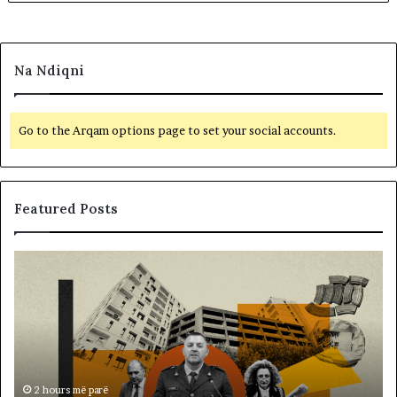
Na Ndiqni
Go to the Arqam options page to set your social accounts.
Featured Posts
M
B
e
a
m
l
i
l
r
i
a
s
t
t
i
ë
2 hours më parë