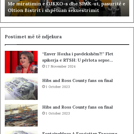
Me miratimin e GJKKO-s dhe SPAK-ut, pasuritë e
m
t
Oltion Bistrit i shpëtuan sekuestrimit
i
s
n
o
e
c
G
i
J
a
Postimet më të ndjekura
K
l
K
i
“Enver Hoxha i pavdekshëm?!” Flet
O
s
spikerja e RTSH: U përlota sepse…
-
t
s
17 November 2024
s
d
i
h
b
Hibs and Ross County fans on final
e
a
1 October 2023
S
r
P
c
A
o
Hibs and Ross County fans on final
K
l
1 October 2023
-
e
u
t
t
ë
Fontainebleau A Forgotten Treasure