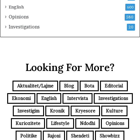
t
English
600
Opinions
580
Investigations
20
Looking For More?
Aktualitet/Lajme
Blog
Bota
Editorial
Ekonomi
English
Intervista
Investigations
Investigim
Kronik
Kryesore
Kulture
Kuriozitete
Lifestyle
Ndodhi
Opinions
Politike
Rajoni
Shendeti
Showbizz