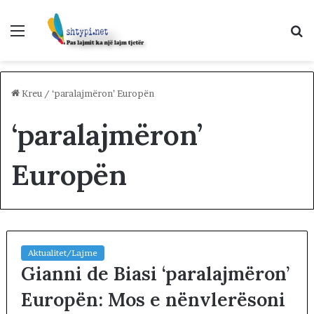
Menu
K
p
Kreu
/
‘paralajmëron’ Europën
‘paralajmëron’
Europën
Aktualitet/Lajme
Gianni de Biasi ‘paralajmëron’
Europën: Mos e nënvlerësoni