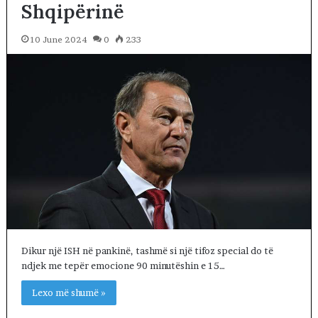
Shqipërinë
10 June 2024
0
233
Dikur një ISH në pankinë, tashmë si një tifoz special do të
ndjek me tepër emocione 90 minutëshin e 15…
Lexo më shumë »