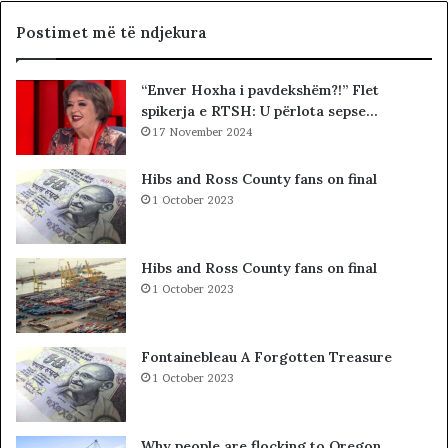
i
e
p
t
Postimet më të ndjekura
t
ë
a
t
“Enver Hoxha i pavdekshëm?!” Flet
r
e
spikerja e RTSH: U përlota sepse…
ë
K
t
17 November 2024
u
,
v
p
e
Hibs and Ross County fans on final
r
n
1 October 2023
o
d
b
i
l
t
Hibs and Ross County fans on final
e
t
1 October 2023
m
ë
i
K
i
o
Fontainebleau A Forgotten Treasure
v
s
1 October 2023
ë
o
r
v
t
ë
Why people are flocking to Oregon