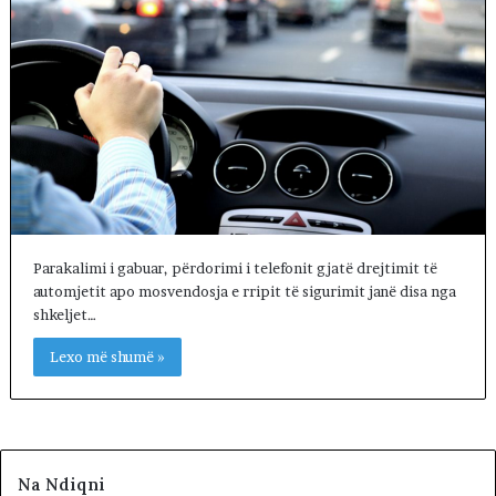
Parakalimi i gabuar, përdorimi i telefonit gjatë drejtimit të
automjetit apo mosvendosja e rripit të sigurimit janë disa nga
shkeljet…
Lexo më shumë »
Na Ndiqni