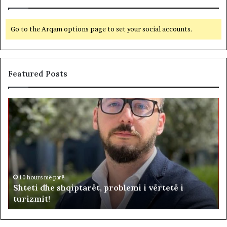
Go to the Arqam options page to set your social accounts.
Featured Posts
S
B
h
e
t
t
e
o
t
h
i
e
d
n
i
h
d
10 hours më parë
Shteti dhe shqiptarët, problemi i vërtetë i
e
e
turizmit!
s
p
h
u
q
t