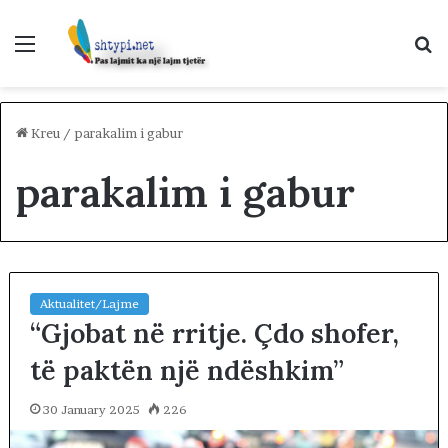
Menu
K
p
Kreu
/
parakalim i gabur
parakalim i gabur
Aktualitet/Lajme
“Gjobat në rritje. Çdo shofer,
të paktën një ndëshkim”
30 January 2025
226