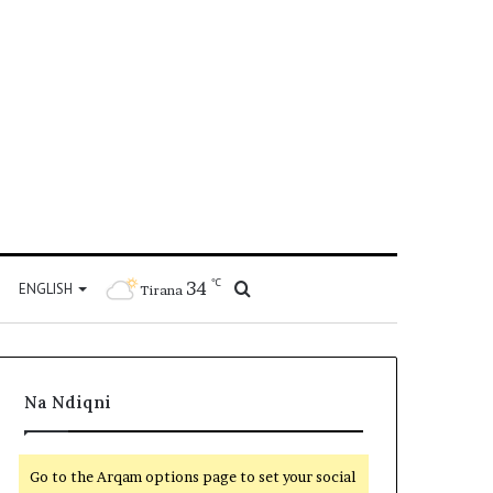
℃
34
Kërko
ENGLISH
Tirana
për
Na Ndiqni
Go to the Arqam options page to set your social