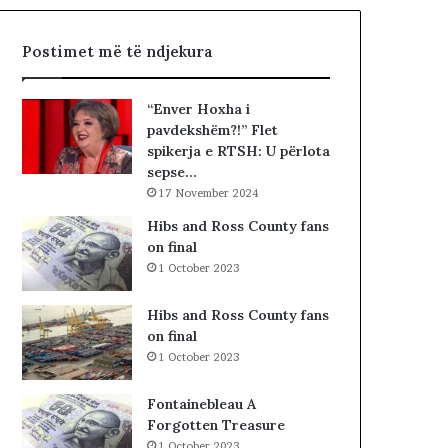
t
ë
ë
i
Postimet më të ndjekura
t
v
e
e
K
t
“Enver Hoxha i
u
ë
pavdekshëm?!” Flet
v
m
spikerja e RTSH: U përlota
e
sepse…
n
17 November 2024
d
i
Hibs and Ross County fans
t
on final
t
1 October 2023
ë
K
Hibs and Ross County fans
o
on final
s
1 October 2023
o
v
Fontainebleau A
ë
Forgotten Treasure
s
1 October 2023