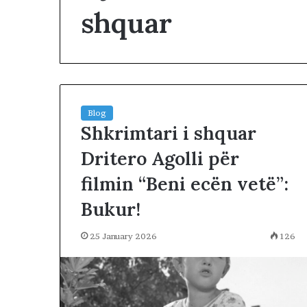
shquar
Blog
Shkrimtari i shquar
L
a
Dritero Agolli për
m
t
filmin “Beni ecën vetë”:
u
m
Bukur!
i
16 hours më parë
r
25 January 2026
126
Lamtumirë o mi
ë
ritakimin!
o
m
i
k