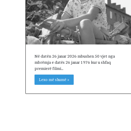
,
q
ë
n
a
n
d
a
l
Në datën 26 janar 2026 mbushen 50 vjet nga
e
mbrëmja e datës 26 janar 1976 kur u shfaq
r
premierë filmi…
i
t
Lexo më shumë »
a
k
i
m
i
n
!