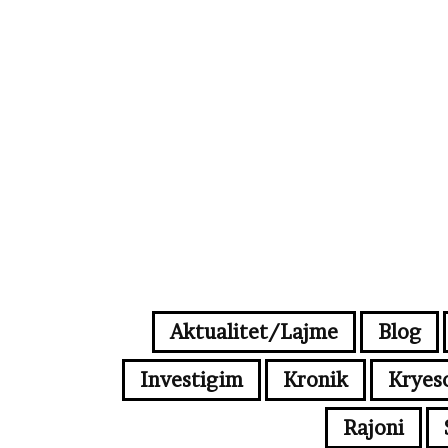
Aktualitet/Lajme
Blog
Investigim
Kronik
Kryes
Rajoni