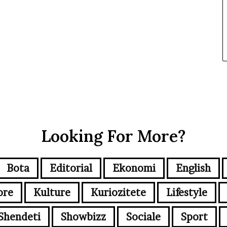
Looking For More?
Bota
Editorial
Ekonomi
English
ore
Kulture
Kuriozitete
Lifestyle
Shendeti
Showbizz
Sociale
Sport