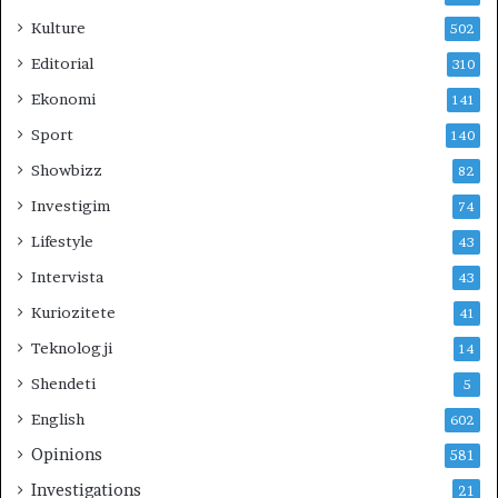
s
Kulture
502
t
e
Editorial
310
t
Ekonomi
141
i
k
Sport
140
Showbizz
82
Investigim
74
Lifestyle
43
Intervista
43
Kuriozitete
41
Teknologji
14
Shendeti
5
English
602
Opinions
581
Investigations
21