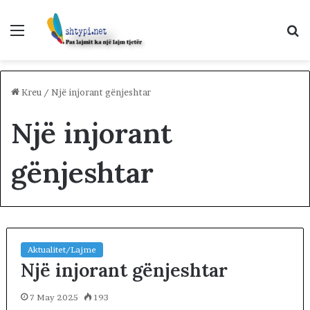
Menu
K
p
Kreu
/
Një injorant gënjeshtar
Një injorant
gënjeshtar
Aktualitet/Lajme
Një injorant gënjeshtar
7 May 2025
193