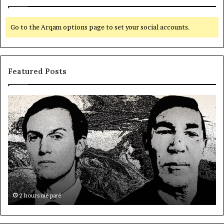
Go to the Arqam options page to set your social accounts.
Featured Posts
L
e
t
ë
r
s
i
ë
a
,
p
2 hours më parë
a
s