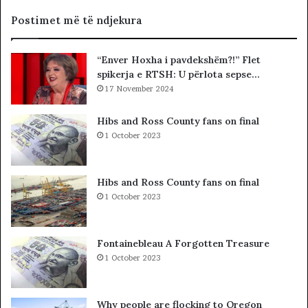
ç
d
Postimet më të ndjekura
o
n
“Enver Hoxha i pavdekshëm?!” Flet
d
spikerja e RTSH: U përlota sepse…
e
17 November 2024
s
h
j
Hibs and Ross County fans on final
e
1 October 2023
j
e
,
Hibs and Ross County fans on final
m
1 October 2023
ë
p
r
Fontainebleau A Forgotten Treasure
a
1 October 2023
n
ë
p
Why people are flocking to Oregon
e