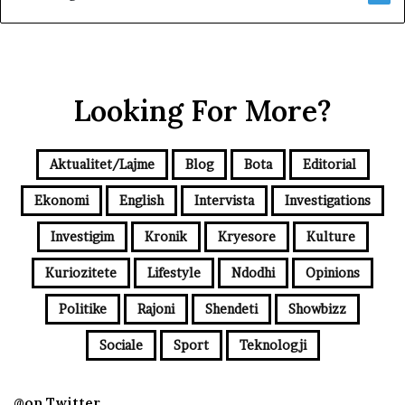
Looking For More?
Aktualitet/Lajme
Blog
Bota
Editorial
Ekonomi
English
Intervista
Investigations
Investigim
Kronik
Kryesore
Kulture
Kuriozitete
Lifestyle
Ndodhi
Opinions
Politike
Rajoni
Shendeti
Showbizz
Sociale
Sport
Teknologji
@on Twitter