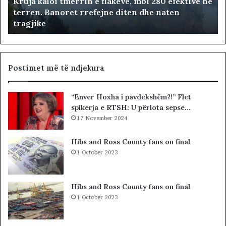
Kruja kaloi tmerrin e flakëve, mbi 280 efektivë në
l
terren. Banoret rrefejne diten dhe naten
o
tragjike
i
t
m
e
r
Postimet më të ndjekura
r
i
“Enver Hoxha i pavdekshëm?!” Flet
n
spikerja e RTSH: U përlota sepse…
e
f
17 November 2024
l
a
Hibs and Ross County fans on final
k
1 October 2023
ë
v
e
Hibs and Ross County fans on final
,
1 October 2023
m
b
i