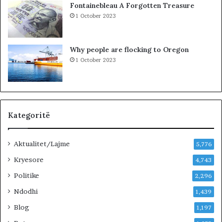
Fontainebleau A Forgotten Treasure
2
1 October 2023
8
0
e
Why people are flocking to Oregon
f
1 October 2023
e
k
t
i
v
ë
Kategoritë
n
ë
Aktualitet/Lajme
t
5,776
e
Kryesore
4,743
r
r
Politike
2,296
e
Ndodhi
1,439
n
.
Blog
1,197
B