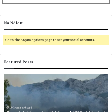
Na Ndiqni
Go to the Arqam options page to set your social accounts.
Featured Posts
K
r
u
j
a
k
a
19 hours më parë