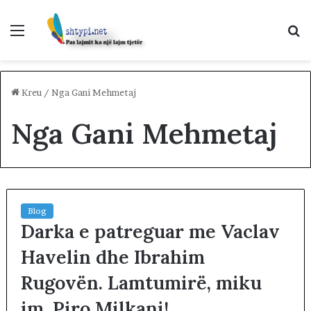
Menu
K
p
Kreu
/
Nga Gani Mehmetaj
Nga Gani Mehmetaj
Blog
Darka e patreguar me Vaclav
Havelin dhe Ibrahim
Rugovën. Lamtumirë, miku
im, Piro Milkani!