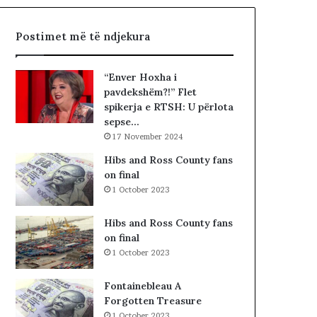
P
a
I
p
Postimet më të ndjekura
K
r
T
o
O
t
“Enver Hoxha i
R
e
pavdekshëm?!” Flet
I
s
spikerja e RTSH: U përlota
I
t
sepse…
B
o
17 November 2024
R
n
E
p
Hibs and Ross County fans
G
a
on final
U
r
1 October 2023
T
a
M
K
Hibs and Ross County fans
E
u
on final
T
v
1 October 2023
A
e
F
n
Fontainebleau A
I
d
Forgotten Treasure
Z
i
1 October 2023