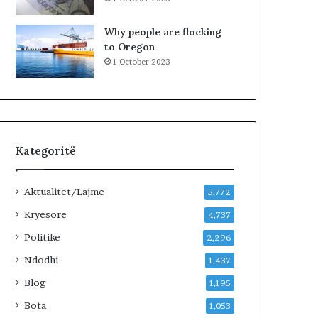
I
t
K
:
Why people are flocking
L
to Oregon
i
1 October 2023
d
h
e
n
i
v
Kategoritë
e
n
d
Aktualitet/Lajme
5,772
i
n
Kryesore
4,737
m
Politike
2,296
e
A
Ndodhi
1,437
m
Blog
1,195
e
r
Bota
1,053
i