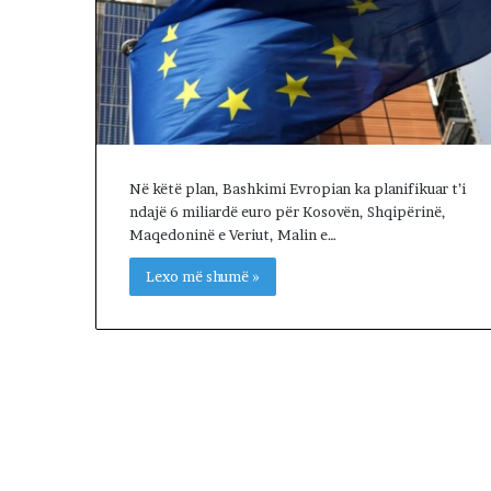
t
ë
t
e
K
u
v
e
Në këtë plan, Bashkimi Evropian ka planifikuar t’i
n
ndajë 6 miliardë euro për Kosovën, Shqipërinë,
d
Maqedoninë e Veriut, Malin e…
i
t
Lexo më shumë »
t
ë
K
o
s
o
v
ë
s