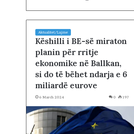
Aktualitet/Lajme
Këshilli i BE-së miraton
planin për rritje
B
ekonomike në Ballkan,
e
t
si do të bëhet ndarja e 6
o
h
miliardë eurove
1 day më parë
e
Betohen depute
n
të Kosovës, VV
6 March 2024
0
197
d
për kryetar. N
e
konstituive
p
u
t
e