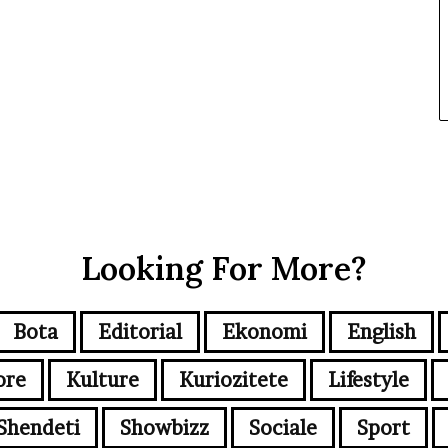
Looking For More?
Bota
Editorial
Ekonomi
English
ore
Kulture
Kuriozitete
Lifestyle
Shendeti
Showbizz
Sociale
Sport