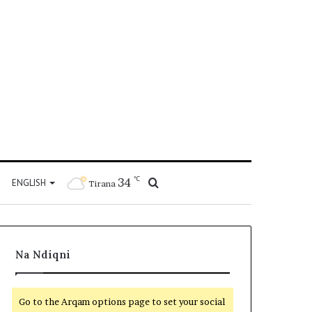
℃
34
Kërko
ENGLISH
Tirana
për
Na Ndiqni
Go to the Arqam options page to set your social