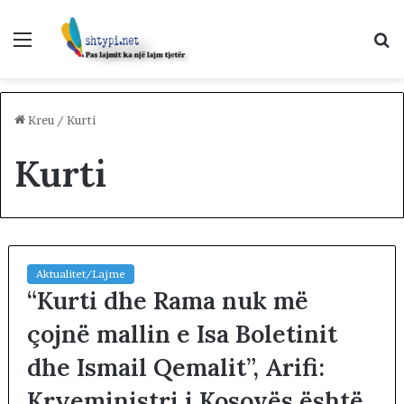
Menu
K
p
Kreu
/
Kurti
Kurti
Aktualitet/Lajme
“Kurti dhe Rama nuk më
çojnë mallin e Isa Boletinit
dhe Ismail Qemalit”, Arifi:
Kryeministri i Kosovës është