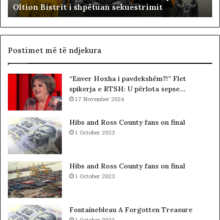
Oltion Bistrit i shpëtuan sekuestrimit
i
s
n
o
e
c
G
i
J
a
Postimet më të ndjekura
K
l
K
i
“Enver Hoxha i pavdekshëm?!” Flet
O
s
spikerja e RTSH: U përlota sepse…
-
t
s
17 November 2024
s
d
i
h
b
Hibs and Ross County fans on final
e
a
1 October 2023
S
r
P
c
A
o
Hibs and Ross County fans on final
K
l
1 October 2023
-
e
u
t
t
ë
Fontainebleau A Forgotten Treasure
,
s