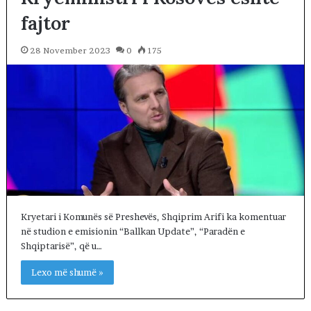
fajtor
28 November 2023
0
175
Kryetari i Komunës së Preshevës, Shqiprim Arifi ka komentuar
në studion e emisionin “Ballkan Update”, “Paradën e
Shqiptarisë”, që u…
Lexo më shumë »