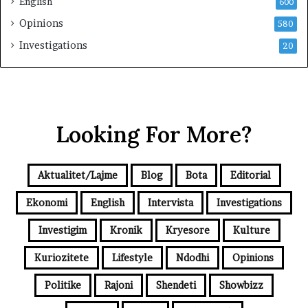
English
600
Opinions
580
Investigations
20
Looking For More?
Aktualitet/Lajme
Blog
Bota
Editorial
Ekonomi
English
Intervista
Investigations
Investigim
Kronik
Kryesore
Kulture
Kuriozitete
Lifestyle
Ndodhi
Opinions
Politike
Rajoni
Shendeti
Showbizz