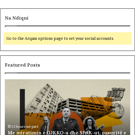
Na Ndiqni
Go to the Arqam options page to set your social accounts.
Featured Posts
M
B
e
a
m
l
i
l
r
i
a
s
t
t
i
ë
15 hours më parë
Me miratimin e GJKKO-s dhe SPAK-ut, pasuritë e
m
t