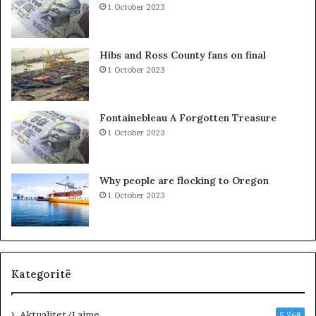
S
t
1 October 2023
u
ë
e
g
l
j
Hibs and Ross County fans on final
Ç
e
1 October 2023
e
j
l
n
a
j
Fontainebleau A Forgotten Treasure
ë
1 October 2023
v
e
n
Why people are flocking to Oregon
d
1 October 2023
p
u
n
e
…
»
Kategoritë
Aktualitet/Lajme
5,768