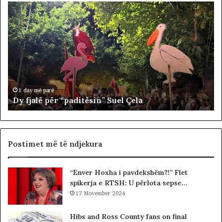
D
P
y
o
f
l
j
i
a
t
l
i
ë
k
p
a
ë
n
1 day më parë
Dy fjalë për “paditësin” Suel Çela
r
u
“
k
p
ë
a
s
d
h
Postimet më të ndjekura
i
t
t
ë
“Enver Hoxha i pavdekshëm?!” Flet
ë
«
spikerja e RTSH: U përlota sepse…
s
h
i
17 November 2024
a
n
j
”
t
Hibs and Ross County fans on final