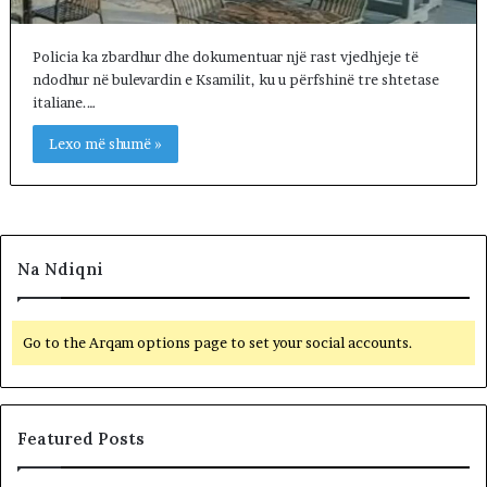
Policia ka zbardhur dhe dokumentuar një rast vjedhjeje të
ndodhur në bulevardin e Ksamilit, ku u përfshinë tre shtetase
italiane.…
Lexo më shumë »
Na Ndiqni
Go to the Arqam options page to set your social accounts.
Featured Posts