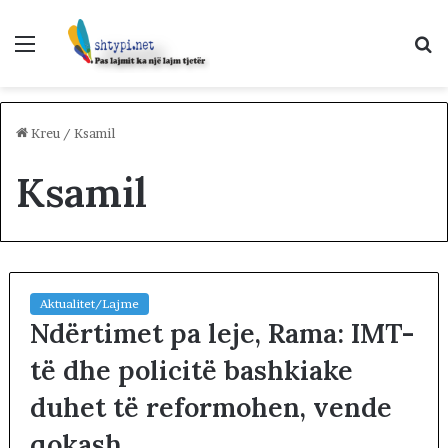
Menu
K
p
Kreu
/
Ksamil
Ksamil
Aktualitet/Lajme
Ndërtimet pa leje, Rama: IMT-
të dhe policitë bashkiake
duhet të reformohen, vende
qokash