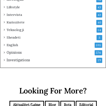
Lifestyle
43
Intervista
43
Kuriozitete
40
Teknologji
14
Shendeti
5
English
595
Opinions
576
Investigations
19
Looking For More?
Aktualitet/Lajme
Blog
Bota
Editorial