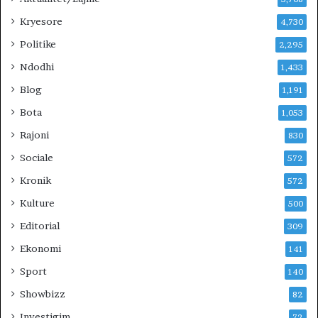
Kryesore
4,730
Politike
2,295
Ndodhi
1,433
Blog
1,191
Bota
1,053
Rajoni
830
Sociale
572
Kronik
572
Kulture
500
Editorial
309
Ekonomi
141
Sport
140
Showbizz
82
Investigim
72