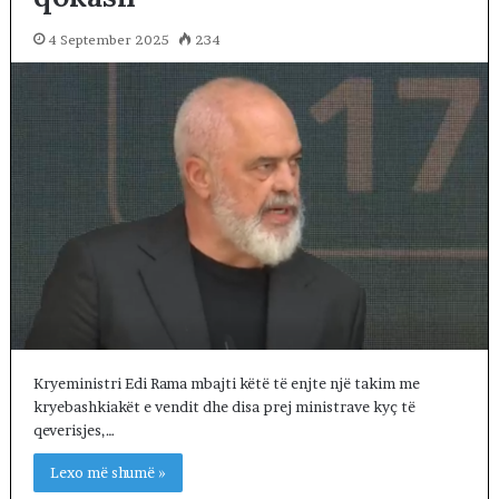
4 September 2025
234
Kryeministri Edi Rama mbajti këtë të enjte një takim me
kryebashkiakët e vendit dhe disa prej ministrave kyç të
qeverisjes,…
Lexo më shumë »