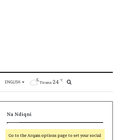
℃
24
Kërko
ENGLISH
Tirana
për
Na Ndiqni
Go to the Arqam options page to set your social