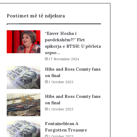
h
R
t
I
Postimet më të ndjekura
ë
A
«
L
h
E
“Enver Hoxha i
a
.
pavdekshëm?!” Flet
j
A
spikerja e RTSH: U përlota
t
K
sepse…
t
A
17 November 2024
ë
A
g
R
Hibs and Ross County fans
j
D
on final
e
H
1 October 2023
j
U
n
R
Hibs and Ross County fans
j
K
on final
ë
O
1 October 2023
v
H
e
A
Fontainebleau A
n
T
Forgotten Treasure
d
A
1 October 2023