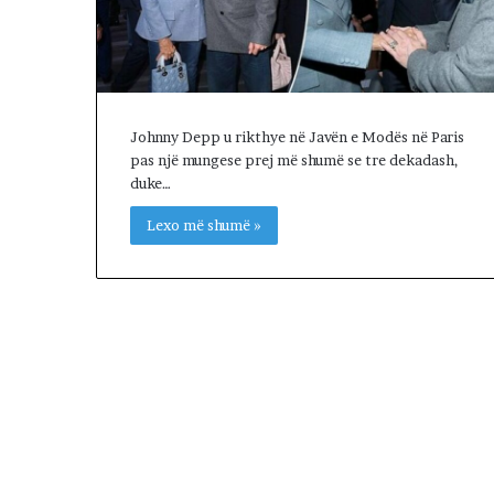
l
s
e
n
e
g
Johnny Depp u rikthye në Javën e Modës në Paris
o
pas një mungese prej më shumë se tre dekadash,
c
duke…
i
a
Lexo më shumë »
t
a
t
m
e
I
r
a
n
i
n