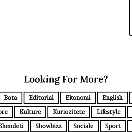
Looking For More?
Bota
Editorial
Ekonomi
English
ore
Kulture
Kuriozitete
Lifestyle
Shendeti
Showbizz
Sociale
Sport