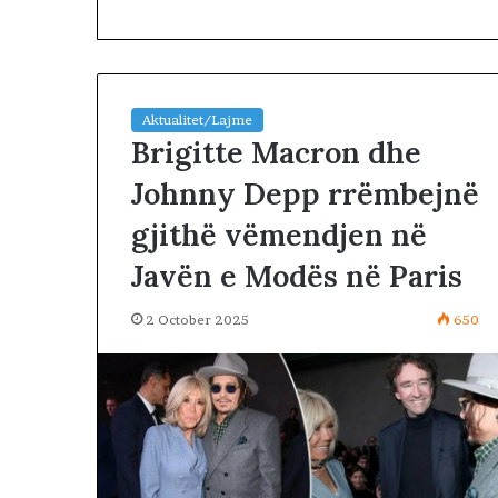
Aktualitet/Lajme
Brigitte Macron dhe
Johnny Depp rrëmbejnë
T
gjithë vëmendjen në
r
u
Javën e Modës në Paris
m
p
2 days më parë
2 October 2025
650
k
Trump këmbën
ë
negociatat me 
m
vazhdojnë: Shan
b
prerjes së kokë
ë
n
g
u