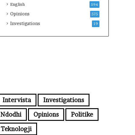
English
594
Opinions
575
Investigations
19
Intervista
Investigations
Ndodhi
Opinions
Politike
Teknologji