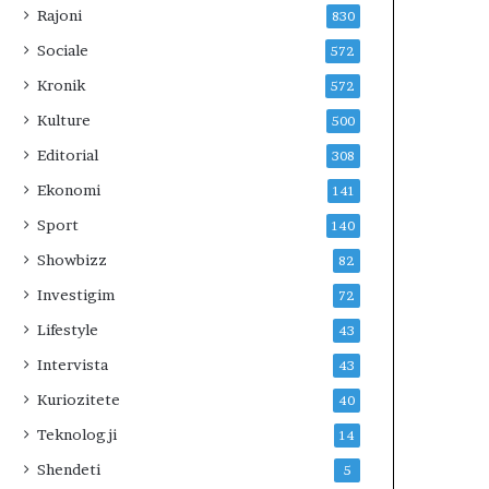
Rajoni
830
Sociale
572
Kronik
572
Kulture
500
Editorial
308
Ekonomi
141
Sport
140
Showbizz
82
Investigim
72
Lifestyle
43
Intervista
43
Kuriozitete
40
Teknologji
14
Shendeti
5