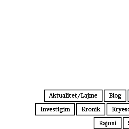
Aktualitet/Lajme
Blog
Investigim
Kronik
Kryes
Rajoni