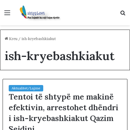
Menu
K
p
Kreu
/
ish-kryebashkiakut
ish-kryebashkiakut
Aktualitet/Lajme
Tentoi të shtypë me makinë
efektivin, arrestohet dhëndri
i ish-kryebashkiakut Qazim
Sejdini