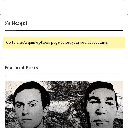
Na Ndiqni
Go to the Arqam options page to set your social accounts.
Featured Posts
L
e
t
ë
r
s
i
ë
a