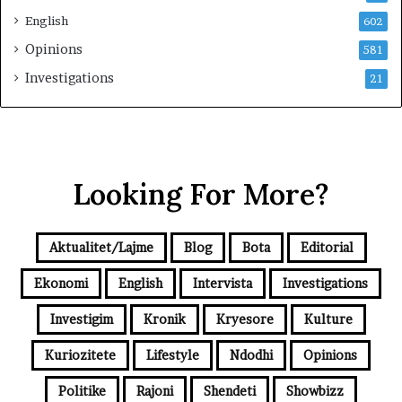
English
602
Opinions
581
Investigations
21
Looking For More?
Aktualitet/Lajme
Blog
Bota
Editorial
Ekonomi
English
Intervista
Investigations
Investigim
Kronik
Kryesore
Kulture
Kuriozitete
Lifestyle
Ndodhi
Opinions
Politike
Rajoni
Shendeti
Showbizz