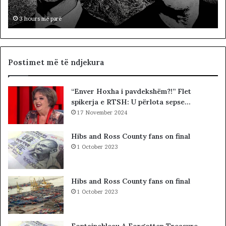
,
p
3 hours më parë
a
s
ç
d
Postimet më të ndjekura
o
n
“Enver Hoxha i pavdekshëm?!” Flet
d
spikerja e RTSH: U përlota sepse…
e
17 November 2024
s
h
j
Hibs and Ross County fans on final
e
1 October 2023
j
e
,
Hibs and Ross County fans on final
m
1 October 2023
ë
p
r
Fontainebleau A Forgotten Treasure