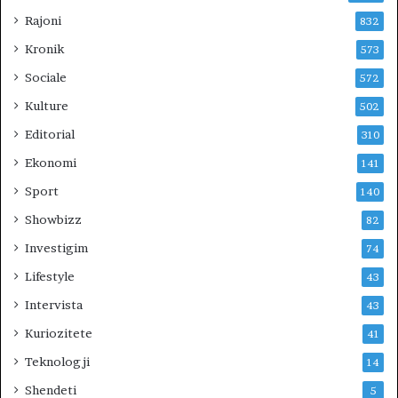
b
Rajoni
832
i
Kronik
573
t
e
Sociale
572
s
Kulture
502
t
e
Editorial
310
t
Ekonomi
141
i
k
Sport
140
Showbizz
82
Investigim
74
Lifestyle
43
Intervista
43
Kuriozitete
41
Teknologji
14
Shendeti
5