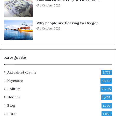
a
1 October 2023
n
ë
p
Why people are flocking to Oregon
e
1 October 2023
r
f
e
k
s
i
Kategoritë
o
n
Aktualitet/Lajme
i
5,775
t
Kryesore
4,742
d
Politike
h
2,296
e
Ndodhi
1,438
t
h
Blog
1,197
e
Bota
1,053
l