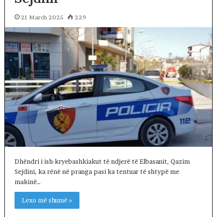
21 March 2025
229
Dhëndri i ish-kryebashkiakut të ndjerë të Elbasanit, Qazim
Sejdini, ka rënë në pranga pasi ka tentuar të shtypë me
makinë…
Lexo më shumë »