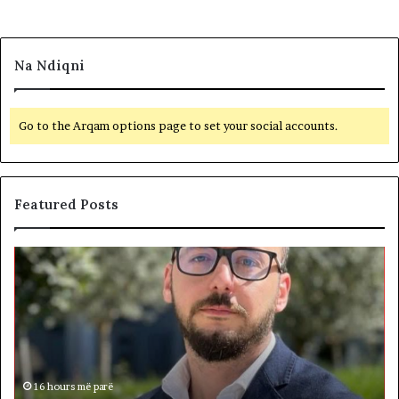
Na Ndiqni
Go to the Arqam options page to set your social accounts.
Featured Posts
S
B
h
e
t
t
e
o
t
h
i
e
d
n
i
h
d
16 hours më parë