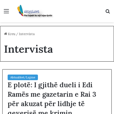
Menu
K
p
Kreu
/
Intervista
Intervista
Aktualitet/Lajme
E plotë: I gjithë dueli i Edi
Ramës me gazetarin e Rai 3
për akuzat për lidhje të
qeverisë me krimin