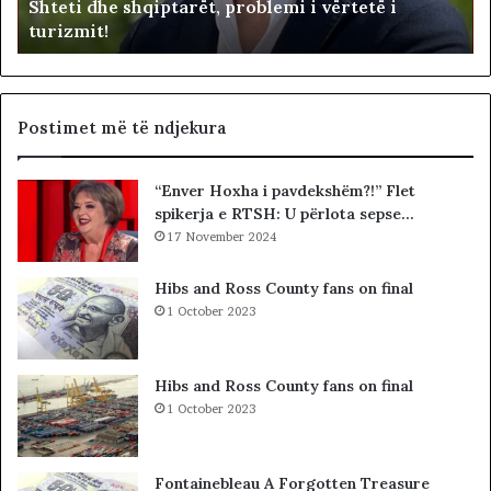
Shteti dhe shqiptarët, problemi i vërtetë i
e
e
turizmit!
s
p
h
u
q
t
i
e
p
t
Postimet më të ndjekura
t
ë
a
t
“Enver Hoxha i pavdekshëm?!” Flet
r
e
spikerja e RTSH: U përlota sepse…
ë
K
t
17 November 2024
u
,
v
p
e
Hibs and Ross County fans on final
r
n
1 October 2023
o
d
b
i
l
t
Hibs and Ross County fans on final
e
t
1 October 2023
m
ë
i
K
i
o
Fontainebleau A Forgotten Treasure
v
s