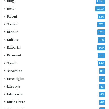
Blog
1,191
Bota
1,053
Rajoni
830
Sociale
572
Kronik
572
Kulture
500
Editorial
309
Ekonomi
141
Sport
140
Showbizz
82
Investigim
72
Lifestyle
43
Intervista
43
Kuriozitete
40