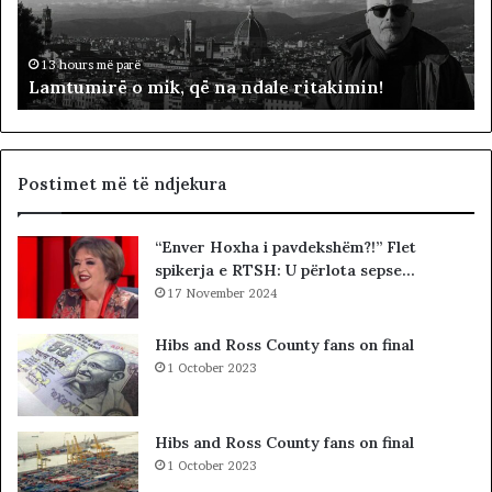
i
ë
r
p
ë
ë
13 hours më parë
Lamtumirë o mik, që na ndale ritakimin!
o
r
m
“
i
p
k
a
,
d
Postimet më të ndjekura
q
i
ë
t
“Enver Hoxha i pavdekshëm?!” Flet
n
ë
spikerja e RTSH: U përlota sepse…
a
s
n
17 November 2024
i
d
n
a
”
Hibs and Ross County fans on final
l
S
1 October 2023
e
u
r
e
i
l
Hibs and Ross County fans on final
t
Ç
1 October 2023
a
e