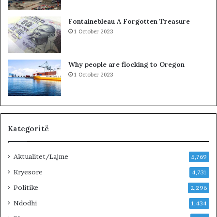
k
l
i
a
Fontainebleau A Forgotten Treasure
m
1 October 2023
i
n
!
Why people are flocking to Oregon
1 October 2023
Kategoritë
Aktualitet/Lajme
5,769
Kryesore
4,731
Politike
2,296
Ndodhi
1,434