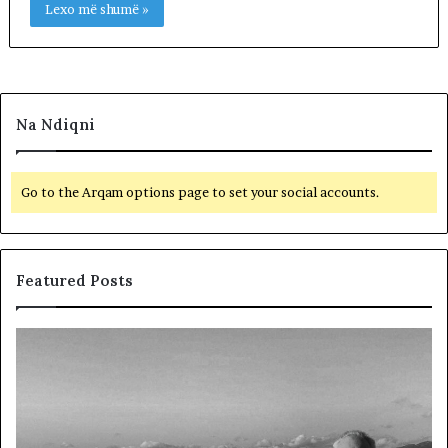
Lexo më shumë »
Na Ndiqni
Go to the Arqam options page to set your social accounts.
Featured Posts
L
D
a
y
m
f
t
j
u
a
m
l