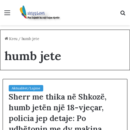
Menu
K
p
Kreu
/
humb jete
humb jete
Aktualitet/Lajme
Sherr me thika në Shkozë,
humb jetën një 18-vjeçar,
policia jep detaje: Po
udhëtonin me dy makina,