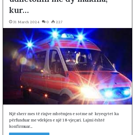
kur…
31 March 2024
0
227
Një sherr mes të rinjve mbrëmjen e sotme në kryeqytet ka
përfunduar me vdekjen e një 18-vjeçari. Lajmi është
konfirmuar…