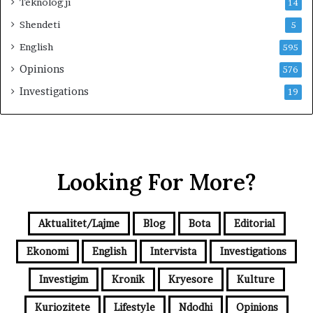
Teknologji
14
Shendeti
5
English
595
Opinions
576
Investigations
19
Looking For More?
Aktualitet/Lajme
Blog
Bota
Editorial
Ekonomi
English
Intervista
Investigations
Investigim
Kronik
Kryesore
Kulture
Kuriozitete
Lifestyle
Ndodhi
Opinions