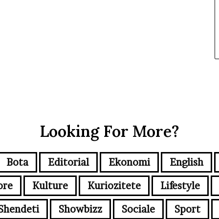
Looking For More?
Bota
Editorial
Ekonomi
English
ore
Kulture
Kuriozitete
Lifestyle
Shendeti
Showbizz
Sociale
Sport