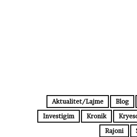
Aktualitet/Lajme
Blog
Investigim
Kronik
Kryes
Rajoni