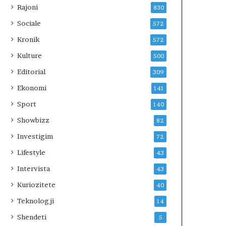
Rajoni
830
Sociale
572
Kronik
572
Kulture
500
Editorial
309
Ekonomi
141
Sport
140
Showbizz
82
Investigim
72
Lifestyle
43
Intervista
43
Kuriozitete
40
Teknologji
14
Shendeti
5