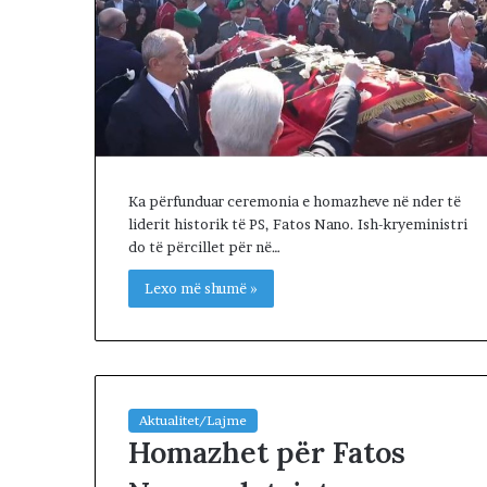
R
I
A
L
E
.
A
K
A
Ka përfunduar ceremonia e homazheve në nder të
A
liderit historik të PS, Fatos Nano. Ish-kryeministri
R
do të përcillet për në…
D
H
Lexo më shumë »
U
R
K
O
H
Aktualitet/Lajme
A
Homazhet për Fatos
T
A