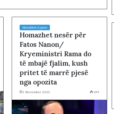
Aktualitet/Lajme
Homazhet nesër për
Fatos Nanon/
D
Kryeministri Rama do
i
t
të mbajë fjalim, kush
a
e
pritet të marrë pjesë
6
9 hours më parë
nga opozita
8
ORIALE. A KA
Dita e 68-të e protestës,
-
 TA ZHDUKIM
qytetarët marshojnë në rrugë
t
1 November 2025
189
RIUN?
e Tiranës
ë
e
p
r