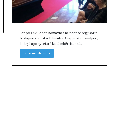
Sot po zhvillohen homazhet në nder të regjisorit
të shquar shqiptar Dhimitër Anagnosti. Familjarë,
kolegë apo qytetarë kanë mbërritur në…
Lexo më shumë »