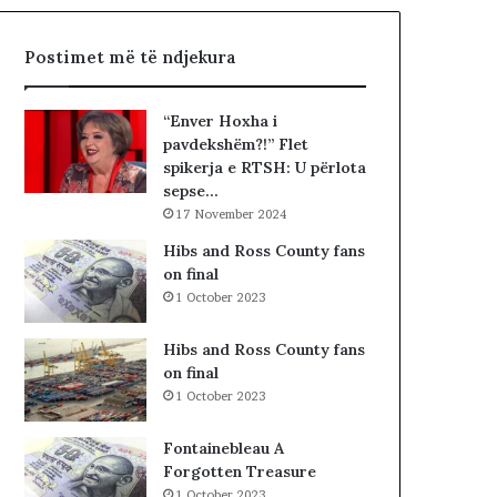
,
d
q
i
Postimet më të ndjekura
ë
t
n
ë
a
s
“Enver Hoxha i
n
i
pavdekshëm?!” Flet
d
n
spikerja e RTSH: U përlota
a
”
sepse…
l
S
17 November 2024
e
u
r
e
Hibs and Ross County fans
i
l
on final
t
Ç
1 October 2023
a
e
k
l
Hibs and Ross County fans
i
a
on final
m
1 October 2023
i
n
Fontainebleau A
!
Forgotten Treasure
1 October 2023