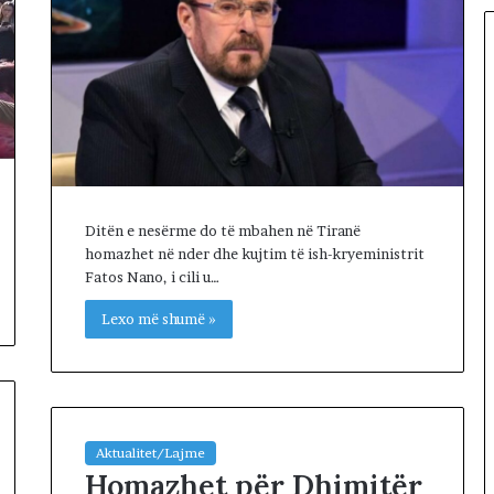
o
t
e
s
t
ë
s
,
q
y
Ditën e nesërme do të mbahen në Tiranë
t
homazhet në nder dhe kujtim të ish-kryeministrit
e
Fatos Nano, i cili u…
t
a
Lexo më shumë »
r
ë
t
m
a
r
Aktualitet/Lajme
Homazhet për Dhimitër
s