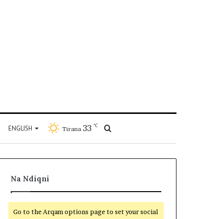
℃
33
Kërko
ENGLISH
Tirana
për
Na Ndiqni
Go to the Arqam options page to set your social