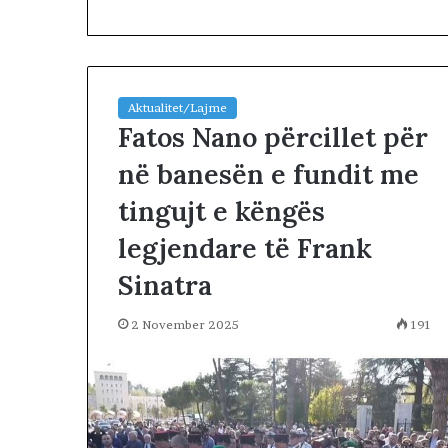
Aktualitet/Lajme
Fatos Nano përcillet për
në banesën e fundit me
N
tingujt e këngës
D
A
legjendare të Frank
R
J
Sinatra
A
2 days më parë
T
NDARJA TERRIT
2 November 2025
191
E
ARDHUR KOHA
R
JUGUN DHE VE
R
I
T
O