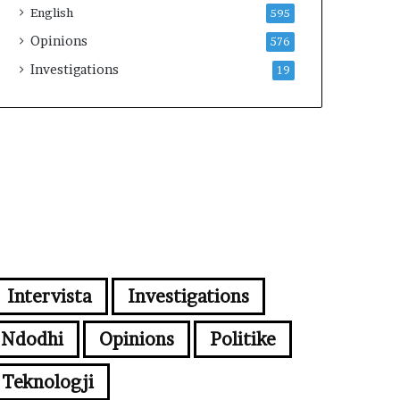
English
595
Opinions
576
Investigations
19
Intervista
Investigations
Ndodhi
Opinions
Politike
Teknologji