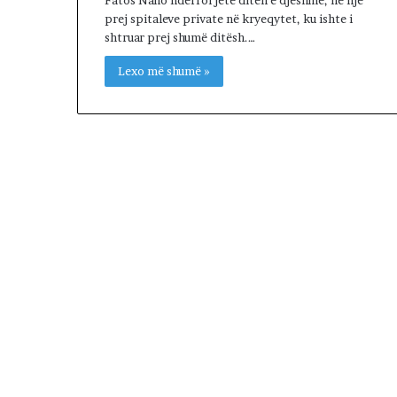
prej spitaleve private në kryeqytet, ku ishte i
shtruar prej shumë ditësh.…
Lexo më shumë »