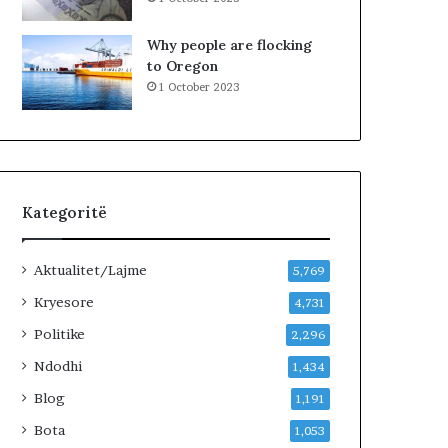
Why people are flocking
to Oregon
1 October 2023
Kategoritë
Aktualitet/Lajme
5,769
Kryesore
4,731
Politike
2,296
Ndodhi
1,434
Blog
1,191
Bota
1,053