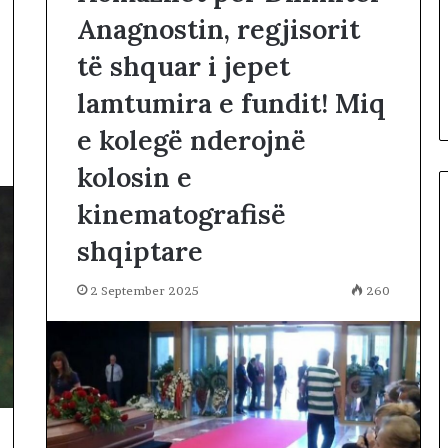
h
Anagnostin, regjisorit
o
j
të shquar i jepet
n
ë
lamtumira e fundit! Miq
n
ë
e kolegë nderojnë
r
kolosin e
r
u
kinematografisë
g
ë
shqiptare
t
e
2 September 2025
260
T
i
r
a
n
ë
s