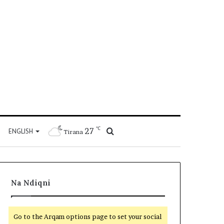
℃
27
Kërko
ENGLISH
Tirana
për
Na Ndiqni
Go to the Arqam options page to set your social