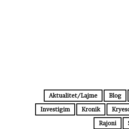
Aktualitet/Lajme
Blog
Investigim
Kronik
Kryes
Rajoni