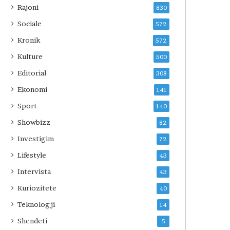
Rajoni
830
Sociale
572
Kronik
572
Kulture
500
Editorial
308
Ekonomi
141
Sport
140
Showbizz
82
Investigim
72
Lifestyle
43
Intervista
43
Kuriozitete
40
Teknologji
14
Shendeti
5