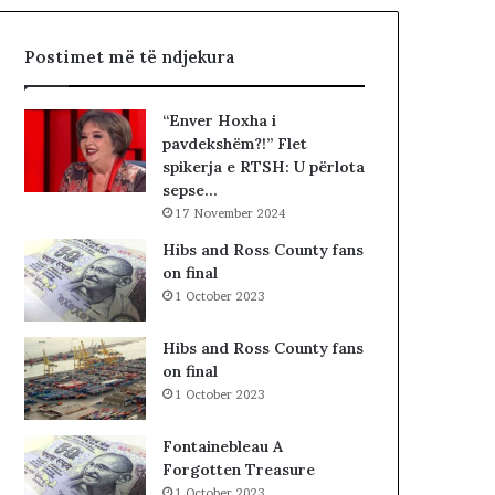
h
R
t
I
Postimet më të ndjekura
ë
A
«
L
h
E
“Enver Hoxha i
a
.
pavdekshëm?!” Flet
j
A
spikerja e RTSH: U përlota
t
K
sepse…
t
A
17 November 2024
ë
A
g
R
Hibs and Ross County fans
j
D
on final
e
H
1 October 2023
j
U
n
R
Hibs and Ross County fans
j
K
on final
ë
O
1 October 2023
v
H
e
A
Fontainebleau A
n
T
Forgotten Treasure
d
A
1 October 2023