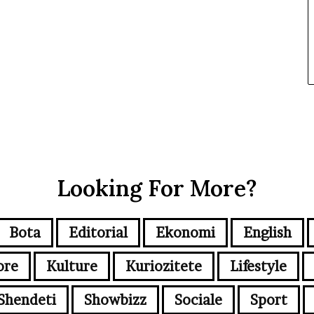
Looking For More?
Bota
Editorial
Ekonomi
English
ore
Kulture
Kuriozitete
Lifestyle
Shendeti
Showbizz
Sociale
Sport