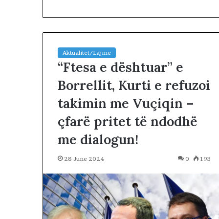
Aktualitet/Lajme
“Ftesa e dështuar” e
Borrellit, Kurti e refuzoi
T
takimin me Vuçiqin –
r
u
çfarë pritet të ndodhë
m
p
me dialogun!
3 days më parë
k
Trump këmbën
ë
negociatat me 
28 June 2024
0
193
m
vazhdojnë: Shan
b
prerjes së kokë
ë
n
g
u