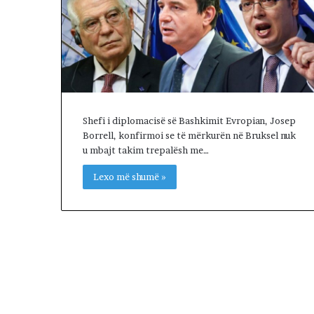
l
s
e
n
e
g
o
c
Shefi i diplomacisë së Bashkimit Evropian, Josep
i
Borrell, konfirmoi se të mërkurën në Bruksel nuk
a
u mbajt takim trepalësh me…
t
a
Lexo më shumë »
t
m
e
I
r
a
n
i
n