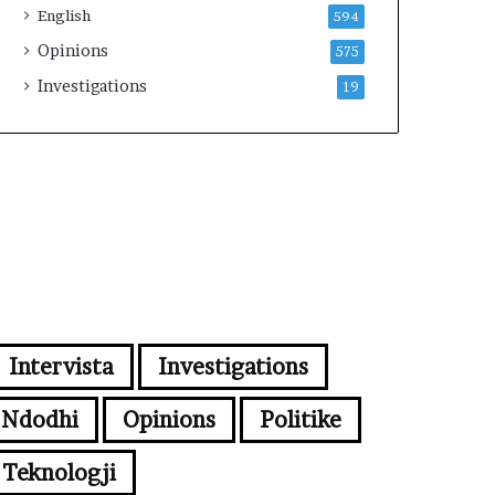
English
594
Opinions
575
Investigations
19
Intervista
Investigations
Ndodhi
Opinions
Politike
Teknologji