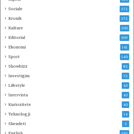
Sociale
572
Kronik
572
Kulture
500
Editorial
309
Ekonomi
141
Sport
140
Showbizz
82
Investigim
72
Lifestyle
43
Intervista
43
Kuriozitete
40
Teknologji
14
Shendeti
5
English
595