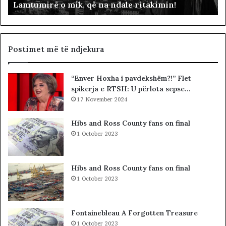
Lamtumirë o mik, që na ndale ritakimin!
o
r
m
“
i
p
k
a
,
d
Postimet më të ndjekura
q
i
ë
t
“Enver Hoxha i pavdekshëm?!” Flet
n
ë
spikerja e RTSH: U përlota sepse…
a
s
n
17 November 2024
i
d
n
a
”
Hibs and Ross County fans on final
l
S
1 October 2023
e
u
r
e
i
l
Hibs and Ross County fans on final
t
Ç
1 October 2023
a
e
k
l
i
a
Fontainebleau A Forgotten Treasure
m
1 October 2023