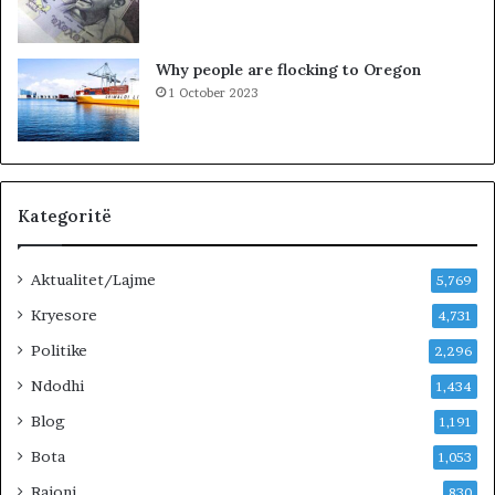
i
n
!
Why people are flocking to Oregon
1 October 2023
Kategoritë
Aktualitet/Lajme
5,769
Kryesore
4,731
Politike
2,296
Ndodhi
1,434
Blog
1,191
Bota
1,053
Rajoni
830