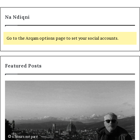
Na Ndiqni
Go to the Arqam options page to set your social accounts.
Featured Posts
L
D
a
y
m
f
t
j
u
a
m
l
i
ë
r
p
ë
ë
6 hours më parë