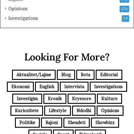
Opinions
576
Investigations
19
Looking For More?
Aktualitet/Lajme
Blog
Bota
Editorial
Ekonomi
English
Intervista
Investigations
Investigim
Kronik
Kryesore
Kulture
Kuriozitete
Lifestyle
Ndodhi
Opinions
Politike
Rajoni
Shendeti
Showbizz