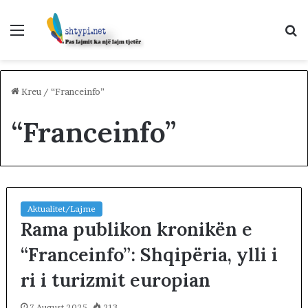
Menu
K
p
Kreu
/
“Franceinfo”
“Franceinfo”
Aktualitet/Lajme
Rama publikon kronikën e
“Franceinfo”: Shqipëria, ylli i
ri i turizmit europian
7 August 2025
213