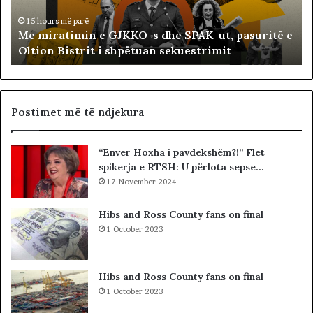
t
t
i
ë
15 hours më parë
Me miratimin e GJKKO-s dhe SPAK-ut, pasuritë e
m
t
Oltion Bistrit i shpëtuan sekuestrimit
i
s
n
o
e
c
G
i
J
a
Postimet më të ndjekura
K
l
K
i
“Enver Hoxha i pavdekshëm?!” Flet
O
s
spikerja e RTSH: U përlota sepse…
-
t
s
17 November 2024
s
d
i
h
b
Hibs and Ross County fans on final
e
a
1 October 2023
S
r
P
c
A
o
Hibs and Ross County fans on final
K
l
1 October 2023
-
e