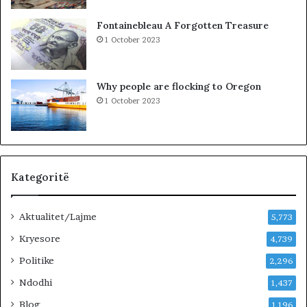
u
t
t
ë
Fontainebleau A Forgotten Treasure
,
s
1 October 2023
p
h
a
k
s
o
Why people are flocking to Oregon
u
d
1 October 2023
r
r
i
a
t
n
ë
e
e
O
Kategoritë
l
t
Aktualitet/Lajme
i
5,773
o
Kryesore
4,739
n
B
Politike
2,296
i
Ndodhi
1,437
s
t
Blog
1,196