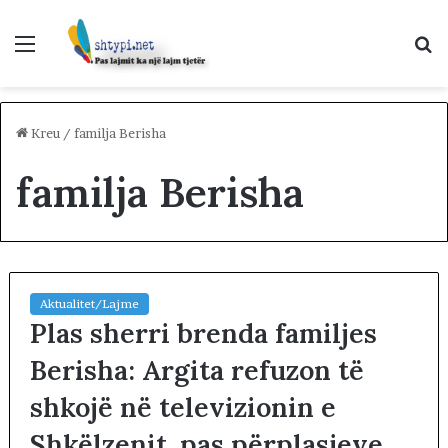
Menu
K
p
Kreu
/
familja Berisha
familja Berisha
Aktualitet/Lajme
Plas sherri brenda familjes
Berisha: Argita refuzon të
shkojë në televizionin e
Shkëlzenit, pas përplasjeve