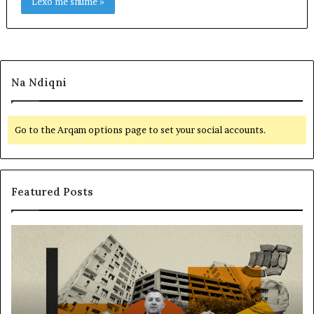
Lexo më shumë »
Na Ndiqni
Go to the Arqam options page to set your social accounts.
Featured Posts
M
B
e
a
m
l
i
l
r
i
a
s