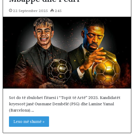
22 September 2025
245
Sot do të zbulohet fituesi i “Topit të Artë” 2025. Kandidatët
kryesorë janë Ousmane Dembélé (PSG) dhe Lamine Yamal
(Barcelona).…
Lexo më shumë »