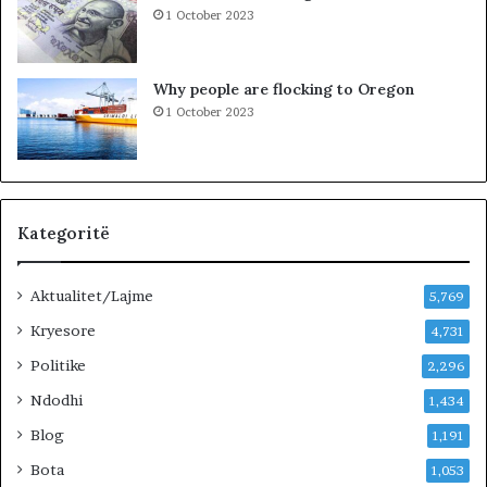
m
1 October 2023
i
n
!
Why people are flocking to Oregon
1 October 2023
Kategoritë
Aktualitet/Lajme
5,769
Kryesore
4,731
Politike
2,296
Ndodhi
1,434
Blog
1,191
Bota
1,053