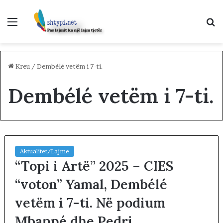
Menu
K
p
Kreu
/
Dembélé vetëm i 7-ti.
Dembélé vetëm i 7-ti.
Aktualitet/Lajme
“Topi i Artë” 2025 – CIES
“voton” Yamal, Dembélé
vetëm i 7-ti. Në podium
Mbappé dhe Pedri