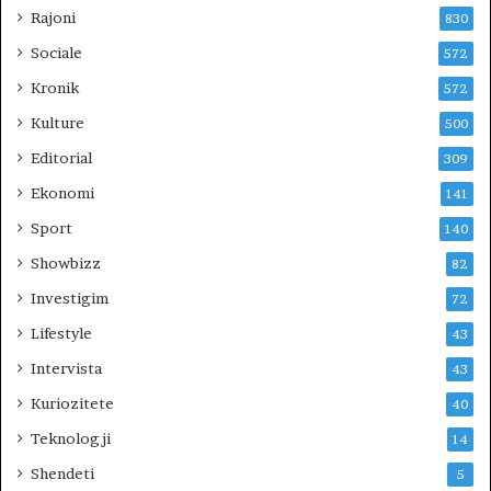
Rajoni
830
Sociale
572
Kronik
572
Kulture
500
Editorial
309
Ekonomi
141
Sport
140
Showbizz
82
Investigim
72
Lifestyle
43
Intervista
43
Kuriozitete
40
Teknologji
14
Shendeti
5