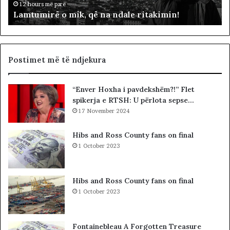
ë
ë
12 hours më parë
Lamtumirë o mik, që na ndale ritakimin!
o
r
m
“
i
p
k
a
,
d
Postimet më të ndjekura
q
i
ë
t
“Enver Hoxha i pavdekshëm?!” Flet
n
ë
spikerja e RTSH: U përlota sepse…
a
s
n
17 November 2024
i
d
n
a
”
Hibs and Ross County fans on final
l
S
1 October 2023
e
u
r
e
i
l
Hibs and Ross County fans on final
t
Ç
1 October 2023
a
e
k
l
i
a
Fontainebleau A Forgotten Treasure