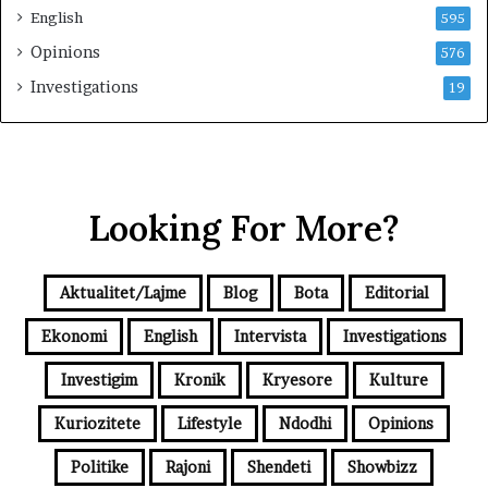
English
595
Opinions
576
Investigations
19
Looking For More?
Aktualitet/Lajme
Blog
Bota
Editorial
Ekonomi
English
Intervista
Investigations
Investigim
Kronik
Kryesore
Kulture
Kuriozitete
Lifestyle
Ndodhi
Opinions
Politike
Rajoni
Shendeti
Showbizz