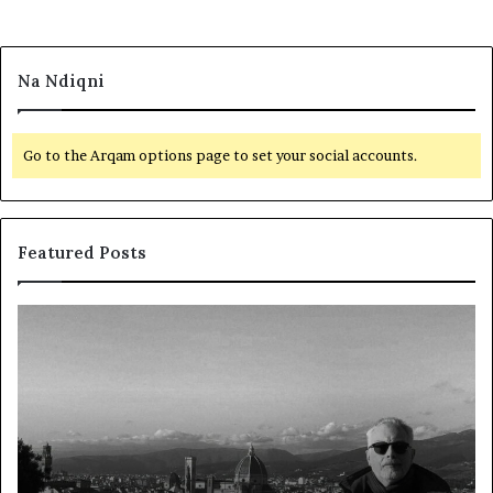
Na Ndiqni
Go to the Arqam options page to set your social accounts.
Featured Posts
L
D
a
y
m
f
t
j
u
a
m
l
i
ë
r
p