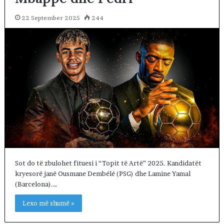
22 September 2025
244
Sot do të zbulohet fituesi i “Topit të Artë” 2025. Kandidatët
kryesorë janë Ousmane Dembélé (PSG) dhe Lamine Yamal
(Barcelona).…
Lexo më shumë »