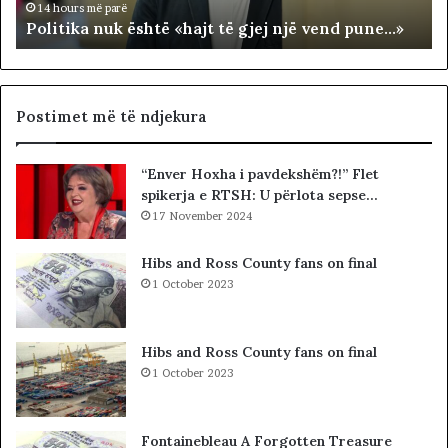
n
R
14 hours më parë
Politika nuk është «hajt të gjej një vend pune…»
u
R
k
I
ë
T
s
O
h
R
Postimet më të ndjekura
t
I
ë
A
“Enver Hoxha i pavdekshëm?!” Flet
«
L
spikerja e RTSH: U përlota sepse…
h
E
a
17 November 2024
.
j
A
t
K
Hibs and Ross County fans on final
t
A
1 October 2023
ë
A
g
R
j
D
Hibs and Ross County fans on final
e
H
1 October 2023
j
U
n
R
j
K
Fontainebleau A Forgotten Treasure