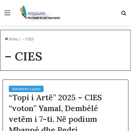
Menu
K
p
Kreu
/
– CIES
– CIES
Aktualitet/Lajme
“Topi i Artë” 2025 – CIES
“voton” Yamal, Dembélé
vetëm i 7-ti. Në podium
Mbappé dhe Pedri