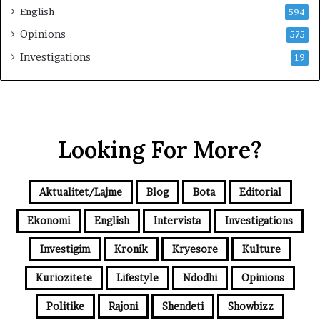
English
594
Opinions
575
Investigations
19
Looking For More?
Aktualitet/Lajme
Blog
Bota
Editorial
Ekonomi
English
Intervista
Investigations
Investigim
Kronik
Kryesore
Kulture
Kuriozitete
Lifestyle
Ndodhi
Opinions
Politike
Rajoni
Shendeti
Showbizz