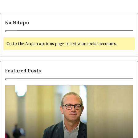
Na Ndiqni
Go to the Arqam options page to set your social accounts.
Featured Posts
P
N
o
D
l
A
i
R
t
J
i
A
k
T
a
E