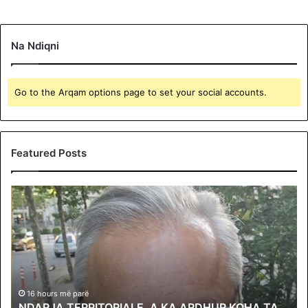
Na Ndiqni
Go to the Arqam options page to set your social accounts.
Featured Posts
N
U
D
G
A
S
R
H
J
:
A
N
T
j
E
ë
16 hours më parë
NDARJA TERRITORIALE. A KA ARDHUR KOHA TA