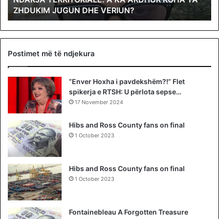
R
r
ZHDUKIM JUGUN DHE VERIUN?
R
r
I
e
T
g
O
u
R
l
Postimet më të ndjekura
I
l
A
o
“Enver Hoxha i pavdekshëm?!” Flet
L
r
spikerja e RTSH: U përlota sepse…
E
e
.
17 November 2024
d
A
h
K
e
Hibs and Ross County fans on final
A
k
1 October 2023
A
o
R
m
D
e
Hibs and Ross County fans on final
H
n
1 October 2023
U
t
R
a
K
r
Fontainebleau A Forgotten Treasure
O
q