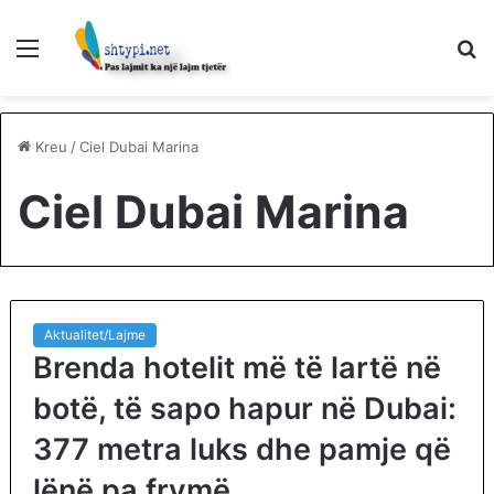
Menu
K
p
Kreu
/
Ciel Dubai Marina
Ciel Dubai Marina
Aktualitet/Lajme
Brenda hotelit më të lartë në
botë, të sapo hapur në Dubai:
377 metra luks dhe pamje që
lënë pa frymë