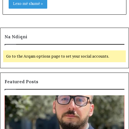
Lexo më shumë »
Na Ndiqni
Go to the Arqam options page to set your social accounts.
Featured Posts
S
B
h
e
t
t
e
o
t
h
i
e