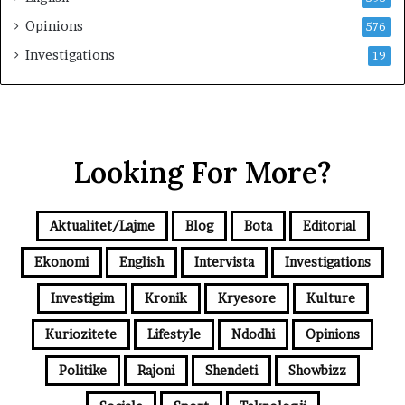
Opinions
576
Investigations
19
Looking For More?
Aktualitet/Lajme
Blog
Bota
Editorial
Ekonomi
English
Intervista
Investigations
Investigim
Kronik
Kryesore
Kulture
Kuriozitete
Lifestyle
Ndodhi
Opinions
Politike
Rajoni
Shendeti
Showbizz