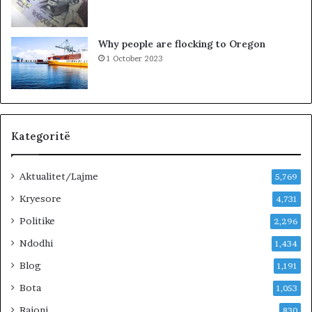
i
n
!
Why people are flocking to Oregon
1 October 2023
Kategoritë
Aktualitet/Lajme
5,769
Kryesore
4,731
Politike
2,296
Ndodhi
1,434
Blog
1,191
Bota
1,053
Rajoni
830