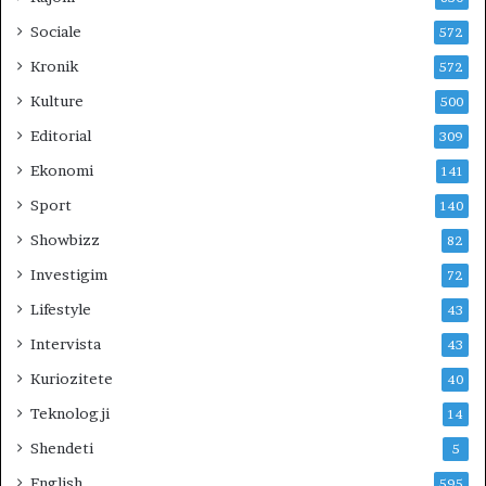
Sociale
572
Kronik
572
Kulture
500
Editorial
309
Ekonomi
141
Sport
140
Showbizz
82
Investigim
72
Lifestyle
43
Intervista
43
Kuriozitete
40
Teknologji
14
Shendeti
5
English
595