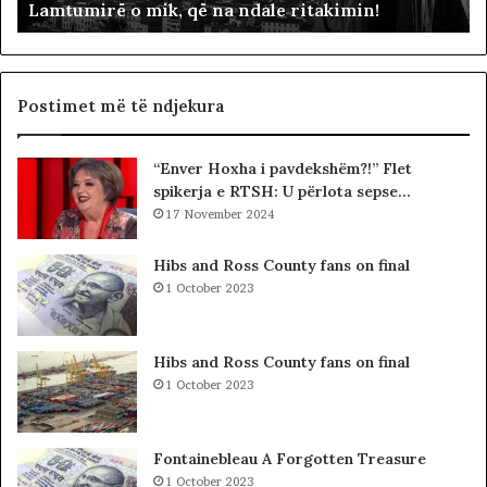
Lamtumirë o mik, që na ndale ritakimin!
o
r
m
“
i
p
k
a
,
d
Postimet më të ndjekura
q
i
ë
t
“Enver Hoxha i pavdekshëm?!” Flet
n
ë
spikerja e RTSH: U përlota sepse…
a
s
n
17 November 2024
i
d
n
a
”
Hibs and Ross County fans on final
l
S
1 October 2023
e
u
r
e
i
l
Hibs and Ross County fans on final
t
Ç
1 October 2023
a
e
k
l
i
a
Fontainebleau A Forgotten Treasure
m
1 October 2023