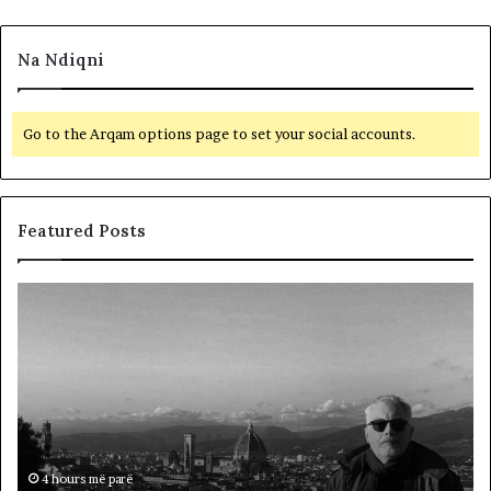
Na Ndiqni
Go to the Arqam options page to set your social accounts.
Featured Posts
L
D
a
y
m
f
t
j
u
a
m
l
i
ë
r
p
ë
ë
4 hours më parë