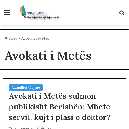
Menu
K
p
Kreu
/
Avokati i Metës
Avokati i Metës
Aktualitet/Lajme
Avokati i Metës sulmon
publikisht Berishën: Mbete
servil, kujt i plasi o doktor?
25 August 2025
218