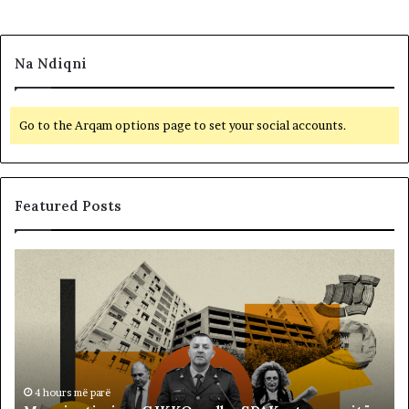
Na Ndiqni
Go to the Arqam options page to set your social accounts.
Featured Posts
M
B
e
a
m
l
i
l
r
i
a
s
t
t
i
ë
4 hours më parë