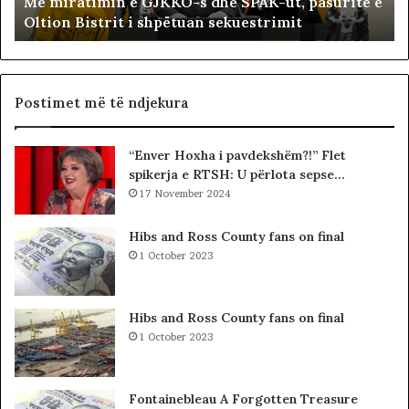
Me miratimin e GJKKO-s dhe SPAK-ut, pasuritë e
m
t
Oltion Bistrit i shpëtuan sekuestrimit
i
s
n
o
e
c
G
i
J
a
Postimet më të ndjekura
K
l
K
i
“Enver Hoxha i pavdekshëm?!” Flet
O
s
spikerja e RTSH: U përlota sepse…
-
t
s
17 November 2024
s
d
i
h
b
Hibs and Ross County fans on final
e
a
1 October 2023
S
r
P
c
A
o
Hibs and Ross County fans on final
K
l
1 October 2023
-
e
u
t
t
ë
Fontainebleau A Forgotten Treasure
,
s