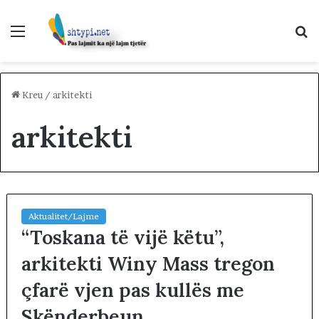
Menu
K
p
Kreu
/
arkitekti
arkitekti
Aktualitet/Lajme
“Toskana të vijë këtu”,
arkitekti Winy Mass tregon
çfarë vjen pas kullës me
Skënderbeun