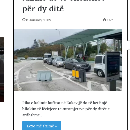
për dy ditë
8 January 2026
167
Pika e kalimit kufitar në Kakavijë do të ketë një
bllokim të lëvizjeve të automjeteve për dy ditët e
ardhshme…
Lexo më shumë »