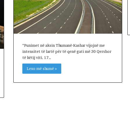
“Punimet në aksin Thumanë-Kashar vijojnë me
intensitet të lartë për të qenë gati më 30 Qershor
të këtij viti. 17…
Lexo më shumë »