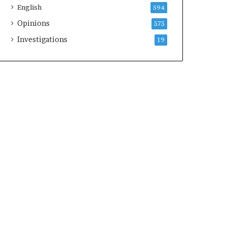
English
594
Opinions
575
Investigations
19