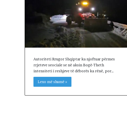
Autoriteti Rrugor Shqiptar ka njoftuar përmes
rrjeteve seociale se në aksin Bogë-Theth
intensiteti i reshjeve të dëborës ka rënë, por…
Lexo më shumë »