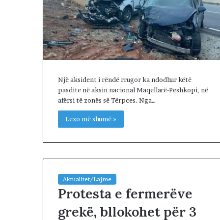
l
s
e
n
e
g
o
c
Një aksident i rëndë rrugor ka ndodhur këtë
i
pasdite në aksin nacional Maqellarë-Peshkopi, në
a
afërsi të zonës së Tërpces. Nga…
t
Lexo më shumë »
a
t
m
e
I
r
Aktualitet/Lajme
a
Protesta e fermerëve
n
i
grekë, bllokohet për 3
n