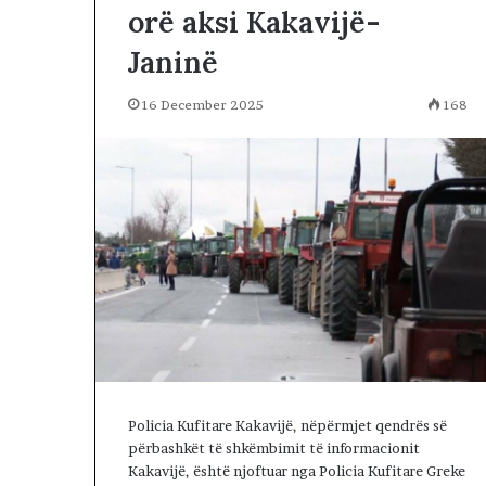
p
orë aksi Kakavijë-
o
v
Janinë
a
z
16 December 2025
168
h
d
o
j
n
ë
:
S
h
a
n
s
i
i
Policia Kufitare Kakavijë, nëpërmjet qendrës së
f
përbashkët të shkëmbimit të informacionit
u
Kakavijë, është njoftuar nga Policia Kufitare Greke
n