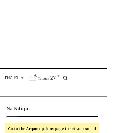
℃
27
Kërko
ENGLISH
Tirana
për
Na Ndiqni
Go to the Arqam options page to set your social