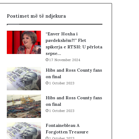
h
R
t
I
Postimet më të ndjekura
ë
A
«
L
h
E
“Enver Hoxha i
a
.
pavdekshëm?!” Flet
j
A
spikerja e RTSH: U përlota
t
K
sepse…
t
A
17 November 2024
ë
A
g
R
Hibs and Ross County fans
j
D
on final
e
H
1 October 2023
j
U
n
R
Hibs and Ross County fans
j
K
on final
ë
O
1 October 2023
v
H
e
A
Fontainebleau A
n
T
Forgotten Treasure
d
A
1 October 2023