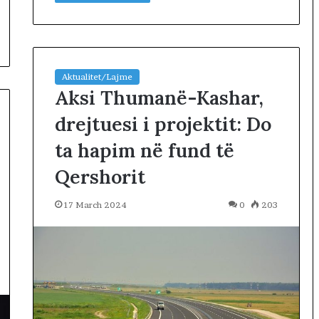
Aktualitet/Lajme
Aksi Thumanë-Kashar,
drejtuesi i projektit: Do
ta hapim në fund të
Qershorit
17 March 2024
0
203