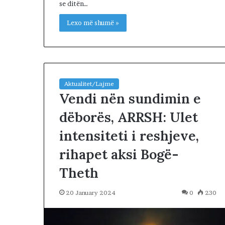
se ditën…
d
i
Lexo më shumë »
t
p
a
r
a
p
Aktualitet/Lajme
Vendi nën sundimin e
r
e
dëborës, ARRSH: Ulet
r
j
intensiteti i reshjeve,
e
s
rihapet aksi Bogë-
s
ë
Theth
k
o
20 January 2024
0
230
k
ë
s