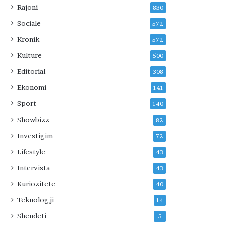
Rajoni
830
Sociale
572
Kronik
572
Kulture
500
Editorial
308
Ekonomi
141
Sport
140
Showbizz
82
Investigim
72
Lifestyle
43
Intervista
43
Kuriozitete
40
Teknologji
14
Shendeti
5