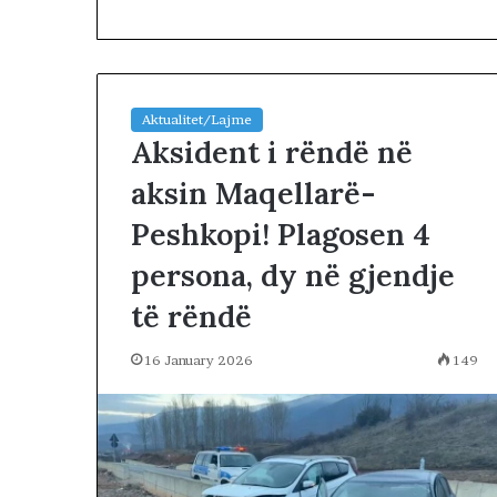
Aktualitet/Lajme
Aksident i rëndë në
aksin Maqellarë-
T
Peshkopi! Plagosen 4
r
u
persona, dy në gjendje
m
p
të rëndë
2 days më parë
k
Trump këmbën
ë
negociatat me 
16 January 2026
149
m
vazhdojnë: Shan
b
prerjes së kokë
ë
n
g
u