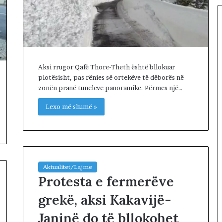
d
i
t
ë
s
i
Aksi rrugor Qafë Thore-Theth është bllokuar
n
plotësisht, pas rënies së ortekëve të dëborës në
”
zonën pranë tuneleve panoramike. Përmes një…
S
u
Lexo më shumë »
e
l
Ç
e
l
a
Aktualitet/Lajme
Protesta e fermerëve
grekë, aksi Kakavijë-
Janinë do të bllokohet