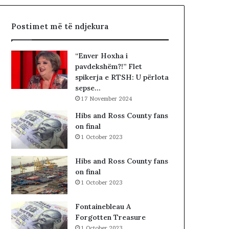
h
R
t
I
Postimet më të ndjekura
ë
A
«
L
h
E
“Enver Hoxha i
a
.
pavdekshëm?!” Flet
j
A
spikerja e RTSH: U përlota
t
K
sepse…
t
A
17 November 2024
ë
A
g
R
Hibs and Ross County fans
j
D
on final
e
H
1 October 2023
j
U
n
R
Hibs and Ross County fans
j
K
on final
ë
O
1 October 2023
v
H
e
A
Fontainebleau A
n
T
Forgotten Treasure
d
A
1 October 2023