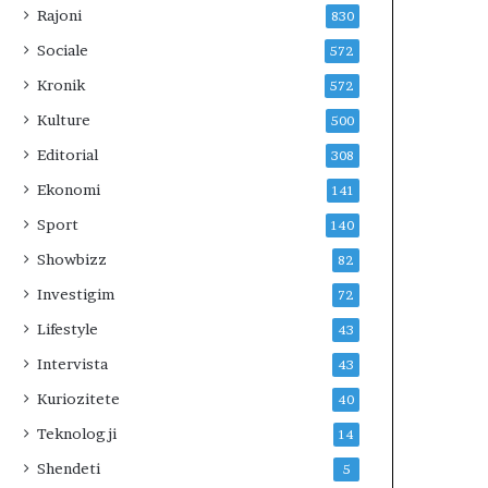
Rajoni
830
Sociale
572
Kronik
572
Kulture
500
Editorial
308
Ekonomi
141
Sport
140
Showbizz
82
Investigim
72
Lifestyle
43
Intervista
43
Kuriozitete
40
Teknologji
14
Shendeti
5