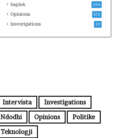
English
594
Opinions
575
Investigations
19
Intervista
Investigations
Ndodhi
Opinions
Politike
Teknologji