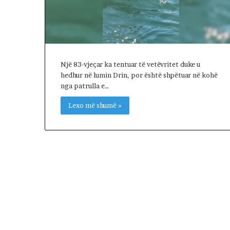
l
s
e
n
e
g
Një 83-vjeçar ka tentuar të vetëvritet duke u
o
hedhur në lumin Drin, por është shpëtuar në kohë
c
nga patrulla e…
i
a
Lexo më shumë »
t
a
t
m
e
I
r
a
n
i
n