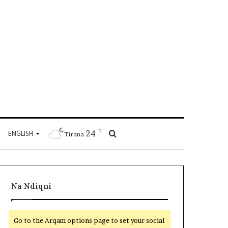
℃
24
Kërko
ENGLISH
Tirana
për
Na Ndiqni
Go to the Arqam options page to set your social