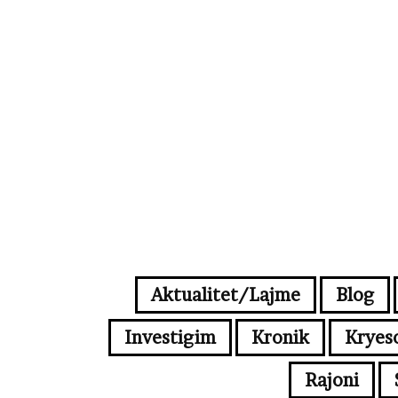
Aktualitet/Lajme
Blog
Investigim
Kronik
Kryes
Rajoni