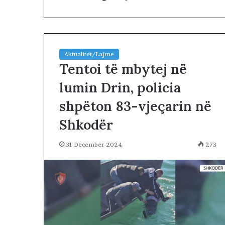
Aktualitet/Lajme
Tentoi të mbytej në
lumin Drin, policia
T
shpëton 83-vjeçarin në
r
u
Shkodër
m
p
2 days më parë
31 December 2024
273
k
Trump këmbën
ë
negociatat me 
m
vazhdojnë: Shan
b
prerjes së kokë
ë
n
g
u