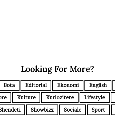
Looking For More?
Bota
Editorial
Ekonomi
English
ore
Kulture
Kuriozitete
Lifestyle
Shendeti
Showbizz
Sociale
Sport