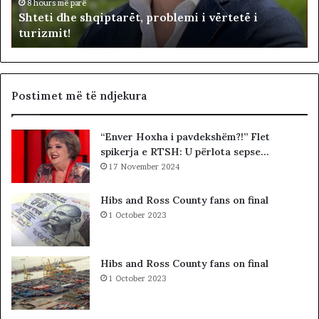
i
h
d
8 hours më parë
Shteti dhe shqiptarët, problemi i vërtetë i
e
e
turizmit!
s
p
h
u
q
t
i
e
p
t
Postimet më të ndjekura
t
ë
a
t
“Enver Hoxha i pavdekshëm?!” Flet
r
e
spikerja e RTSH: U përlota sepse…
ë
K
t
17 November 2024
u
,
v
p
e
Hibs and Ross County fans on final
r
n
1 October 2023
o
d
b
i
l
t
Hibs and Ross County fans on final
e
t
1 October 2023
m
ë
i
K
i
o