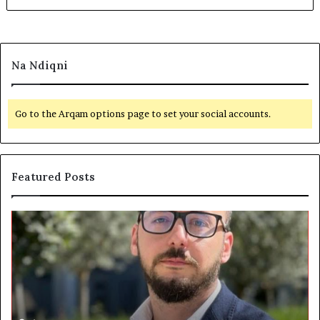
Na Ndiqni
Go to the Arqam options page to set your social accounts.
Featured Posts
S
B
h
e
t
t
e
o
t
h
i
e
d
n