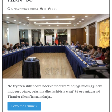
6 November 2024
0
229
Në tryezën shkencore ndërkombëtare “Shqipja midis gjuhëve
indoeuropiane, origjina dhe lashtësia e saj” të organizuar në
Tiranë u rikonfirmua ndarja…
Lexo më shumë »