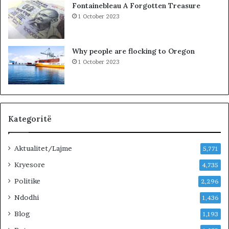
Fontainebleau A Forgotten Treasure
v
s
1 October 2023
ë
o
r
v
t
ë
Why people are flocking to Oregon
e
s
1 October 2023
t
,
ë
V
i
V
t
n
u
u
r
k
Kategoritë
i
j
z
e
Aktualitet/Lajme
m
p
5,771
i
e
Kryesore
4,735
t
m
!
Politike
ë
2,296
r
Ndodhi
1,436
p
ë
Blog
1,193
r