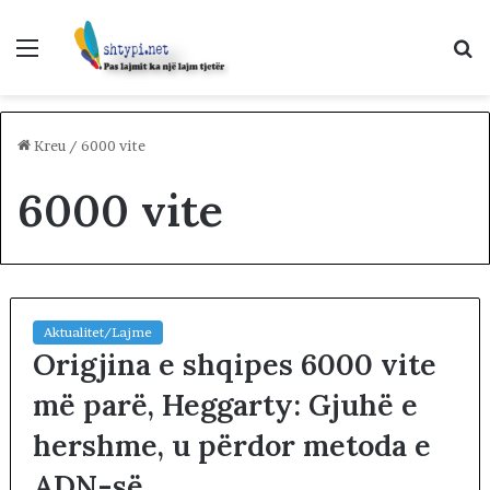
Menu
K
p
Kreu
/
6000 vite
6000 vite
Aktualitet/Lajme
Origjina e shqipes 6000 vite
më parë, Heggarty: Gjuhë e
hershme, u përdor metoda e
ADN-së