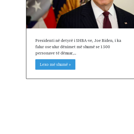
T
Ë
M
B
E
T
Presidenti në detyrë i SHBA-ve, Joe Biden, i ka
E
falur ose ulur dënimet më shumë se 1500
T
personave të dënuar,…
B
A
Lexo më shumë »
S
H
K
I
M
Ë
V
E
T
E