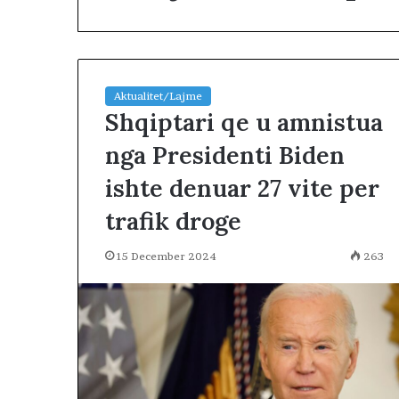
Aktualitet/Lajme
Shqiptari qe u amnistua
nga Presidenti Biden
S
ishte denuar 27 vite per
E
L
trafik droge
E
N
15 December 2024
263
I
C
2 days më parë
A
SELENICA DUH
D
BASHKI MË VE
U
H
E
T