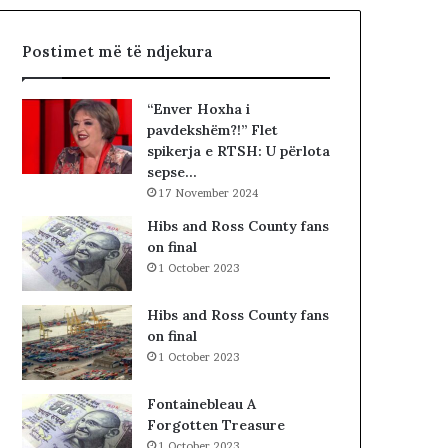
r
r
Postimet më të ndjekura
i
n
e
“Enver Hoxha i
f
pavdekshëm?!” Flet
l
spikerja e RTSH: U përlota
a
sepse…
k
17 November 2024
ë
v
Hibs and Ross County fans
e
on final
,
1 October 2023
m
b
Hibs and Ross County fans
i
on final
2
1 October 2023
8
0
Fontainebleau A
e
Forgotten Treasure
f
1 October 2023