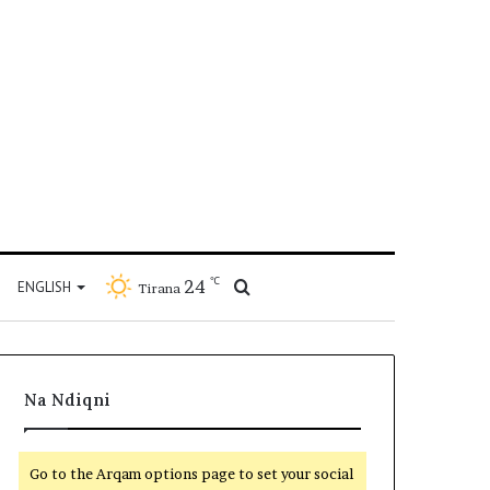
℃
24
Kërko
ENGLISH
Tirana
për
Na Ndiqni
Go to the Arqam options page to set your social