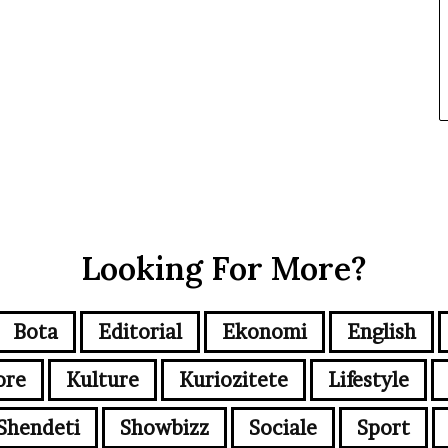
Looking For More?
Bota
Editorial
Ekonomi
English
ore
Kulture
Kuriozitete
Lifestyle
Shendeti
Showbizz
Sociale
Sport