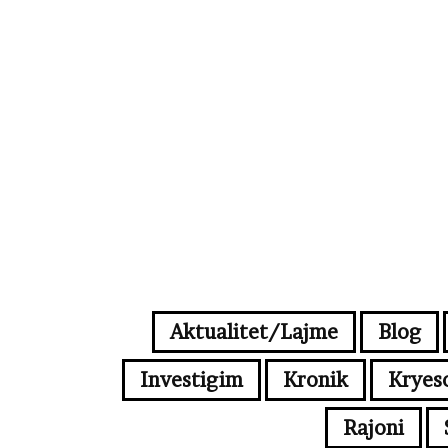
Aktualitet/Lajme
Blog
Investigim
Kronik
Kryes
Rajoni