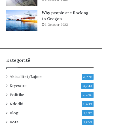
e
k
Why people are flocking
t
to Oregon
i
1 October 2023
v
ë
n
ë
t
e
Kategoritë
r
r
e
Aktualitet/Lajme
5,776
n
.
Kryesore
4,743
B
Politike
2,296
a
n
Ndodhi
1,439
o
Blog
1,197
r
e
Bota
1,053
t