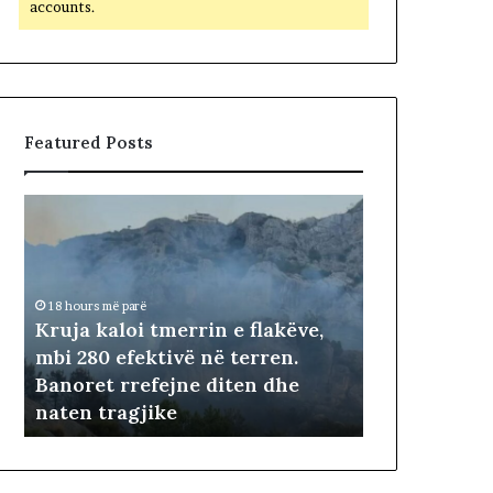
accounts.
Featured Posts
K
r
u
j
a
18 hours më parë
k
Kruja kaloi tmerrin e flakëve,
a
mbi 280 efektivë në terren.
l
ë
Banoret rrefejne diten dhe
o
naten tragjike
i
18 hours më parë
t
m
e