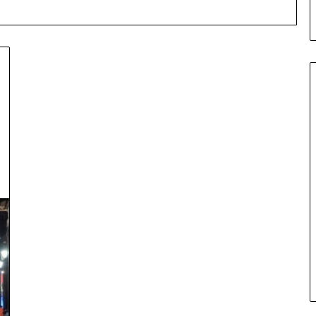
S
E
L
E
N
I
a proteston para
C
eni vendin me
3 hours më parë
A
ni ‘serbizimin’ e
SELENICA DUHET TË MBETET
D
BASHKI MË VETE
U
H
E
T