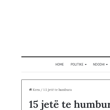
HOME
POLITIKE
NDODHI
Kreu
/
15 jetë te humbura
15 jetë te humbu