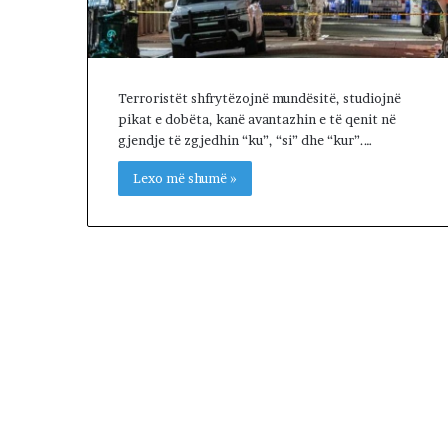
a
p
r
o
t
Terroristët shfrytëzojnë mundësitë, studiojnë
e
pikat e dobëta, kanë avantazhin e të qenit në
s
gjendje të zgjedhin “ku”, “si” dhe “kur”.…
t
Lexo më shumë »
o
n
p
a
r
a
K
u
v
e
n
d
i