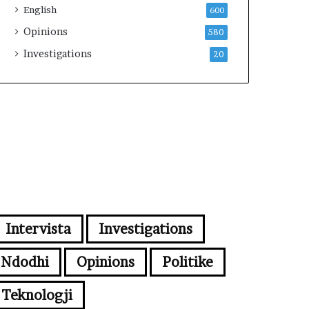
English
600
Opinions
580
Investigations
20
Intervista
Investigations
Ndodhi
Opinions
Politike
Teknologji