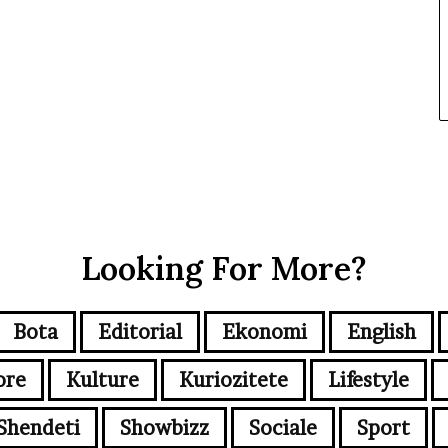
Looking For More?
Bota
Editorial
Ekonomi
English
ore
Kulture
Kuriozitete
Lifestyle
Shendeti
Showbizz
Sociale
Sport