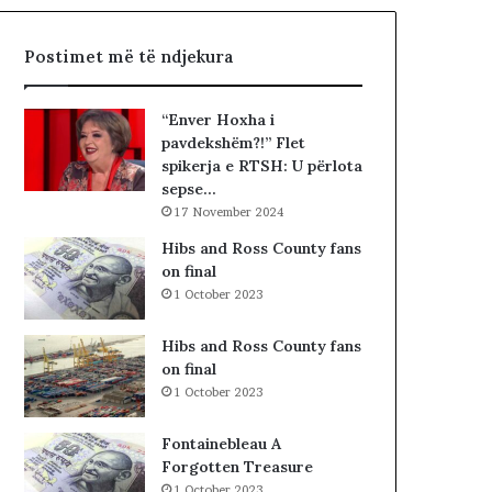
J
a
K
l
Postimet më të ndjekura
K
i
O
s
-
t
“Enver Hoxha i
s
s
pavdekshëm?!” Flet
d
i
spikerja e RTSH: U përlota
h
b
sepse…
e
a
17 November 2024
S
r
P
c
Hibs and Ross County fans
A
o
on final
K
l
1 October 2023
-
e
u
t
Hibs and Ross County fans
t
ë
on final
,
s
1 October 2023
p
h
a
k
Fontainebleau A
s
o
Forgotten Treasure
u
d
1 October 2023