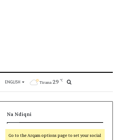
℃
29
Kërko
ENGLISH
Tirana
për
Na Ndiqni
Go to the Arqam options page to set your social