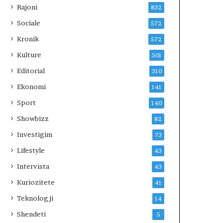
Rajoni
832
ë
t
Sociale
572
u
Kronik
572
a
n
Kulture
501
s
Editorial
310
e
k
Ekonomi
141
u
Sport
e
140
s
Showbizz
82
t
Investigim
r
73
i
Lifestyle
43
m
i
Intervista
43
t
Kuriozitete
41
Teknologji
14
Shendeti
5