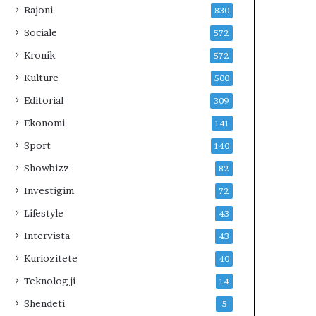
Rajoni
830
Sociale
572
Kronik
572
Kulture
500
Editorial
309
Ekonomi
141
Sport
140
Showbizz
82
Investigim
72
Lifestyle
43
Intervista
43
Kuriozitete
40
Teknologji
14
Shendeti
5