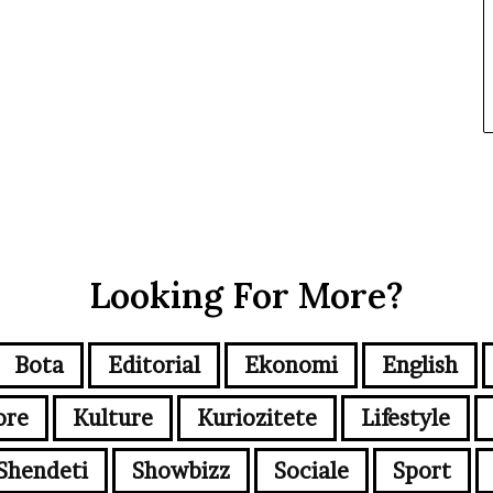
Looking For More?
Bota
Editorial
Ekonomi
English
ore
Kulture
Kuriozitete
Lifestyle
Shendeti
Showbizz
Sociale
Sport