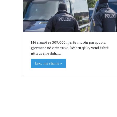
R
I
A
L
E
.
A
K
Më shumë se 309,000 njerëz morën pasaporta
A
gjermane në vitin 2025, kështu që ky vend është
A
në rrugën e duhur…
R
Lexo më shumë »
D
H
U
R
K
O
H
A
T
A