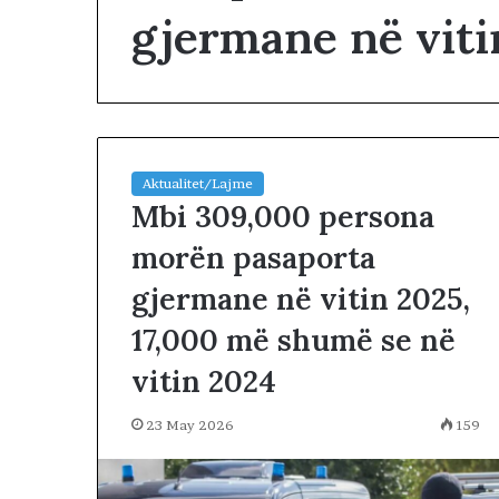
gjermane në viti
Aktualitet/Lajme
Mbi 309,000 persona
N
D
morën pasaporta
A
R
gjermane në vitin 2025,
J
A
17,000 më shumë se në
2 days më parë
T
NDARJA TERRIT
vitin 2024
E
ARDHUR KOHA
R
JUGUN DHE VE
R
23 May 2026
159
I
T
O