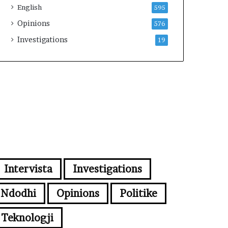
English
595
Opinions
576
Investigations
19
Intervista
Investigations
Ndodhi
Opinions
Politike
Teknologji