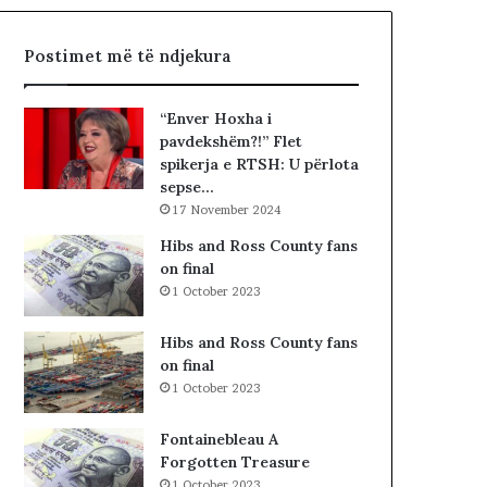
,
d
q
i
Postimet më të ndjekura
ë
t
n
ë
a
s
“Enver Hoxha i
n
i
pavdekshëm?!” Flet
d
n
spikerja e RTSH: U përlota
a
”
sepse…
l
S
17 November 2024
e
u
r
e
Hibs and Ross County fans
i
l
on final
t
Ç
1 October 2023
a
e
k
l
Hibs and Ross County fans
i
a
on final
m
1 October 2023
i
n
Fontainebleau A
!
Forgotten Treasure
1 October 2023