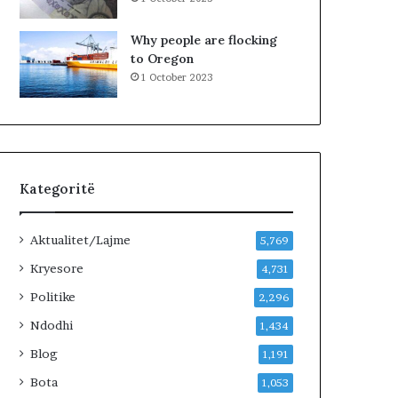
Why people are flocking
to Oregon
1 October 2023
Kategoritë
Aktualitet/Lajme
5,769
Kryesore
4,731
Politike
2,296
Ndodhi
1,434
Blog
1,191
Bota
1,053