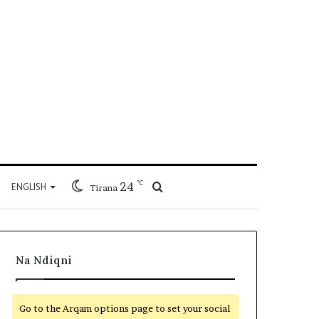
℃
24
Kërko
ENGLISH
Tirana
për
Na Ndiqni
Go to the Arqam options page to set your social