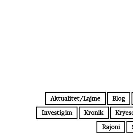
Aktualitet/Lajme
Blog
Investigim
Kronik
Kryes
Rajoni