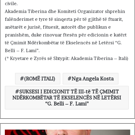
civile.
Akademia Tiberina dhe Komiteti Organizator shprehin
falënderimet e tyre të sinqerta për të gjithë të ftuarit,
anëtarët e jurisë, fituesit, autorët dhe publikun e
pranishëm, duke rinovuar ftesën për edicionin e katërt
të Çmimit Ndërkombëtar të Ekselencës në Letërsi “G.
Belli – F. Lami”.
(* Kryetare e Zyrës së Shtypit: Akademia Tiberina – Itali)
(ROMË ITALI)
Nga Angela Kosta
SUKSESI I EDICIONIT TË III-të TË ÇMIMIT
NDËRKOMBËTAR TË EKSELENCËS NË LETËRSI
“G. Belli – F. Lami”