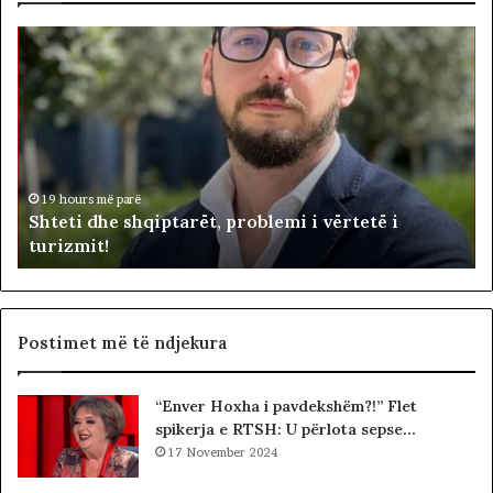
S
B
h
e
t
t
e
o
t
h
i
e
d
n
i
h
d
19 hours më parë
Shteti dhe shqiptarët, problemi i vërtetë i
e
e
turizmit!
s
p
h
u
q
t
i
e
p
t
Postimet më të ndjekura
t
ë
a
t
“Enver Hoxha i pavdekshëm?!” Flet
r
e
spikerja e RTSH: U përlota sepse…
ë
K
t
17 November 2024
u
,
v