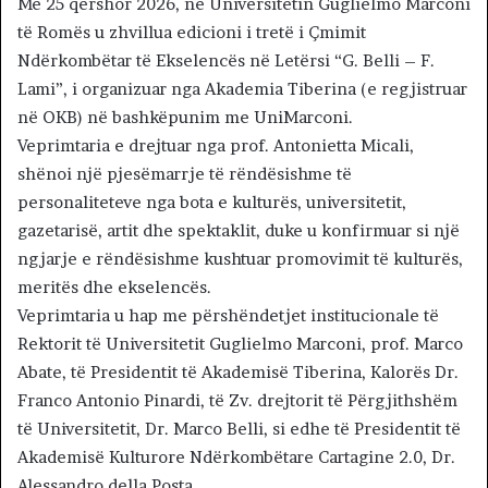
Më 25 qershor 2026, në Universitetin Guglielmo Marconi
të Romës u zhvillua edicioni i tretë i Çmimit
Ndërkombëtar të Ekselencës në Letërsi “G. Belli – F.
Lami”, i organizuar nga Akademia Tiberina (e regjistruar
në OKB) në bashkëpunim me UniMarconi.
Veprimtaria e drejtuar nga prof. Antonietta Micali,
shënoi një pjesëmarrje të rëndësishme të
personaliteteve nga bota e kulturës, universitetit,
gazetarisë, artit dhe spektaklit, duke u konfirmuar si një
ngjarje e rëndësishme kushtuar promovimit të kulturës,
meritës dhe ekselencës.
Veprimtaria u hap me përshëndetjet institucionale të
Rektorit të Universitetit Guglielmo Marconi, prof. Marco
Abate, të Presidentit të Akademisë Tiberina, Kalorës Dr.
Franco Antonio Pinardi, të Zv. drejtorit të Përgjithshëm
të Universitetit, Dr. Marco Belli, si edhe të Presidentit të
Akademisë Kulturore Ndërkombëtare Cartagine 2.0, Dr.
Alessandro della Posta.