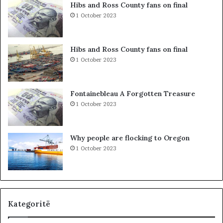
p
e
Hibs and Ross County fans on final
r
n
1 October 2023
o
d
b
i
l
t
Hibs and Ross County fans on final
e
t
1 October 2023
m
ë
i
K
i
o
Fontainebleau A Forgotten Treasure
v
s
1 October 2023
ë
o
r
v
t
ë
Why people are flocking to Oregon
e
s
1 October 2023
t
,
ë
V
i
V
t
n
u
u
r
k
Kategoritë
i
j
z
e