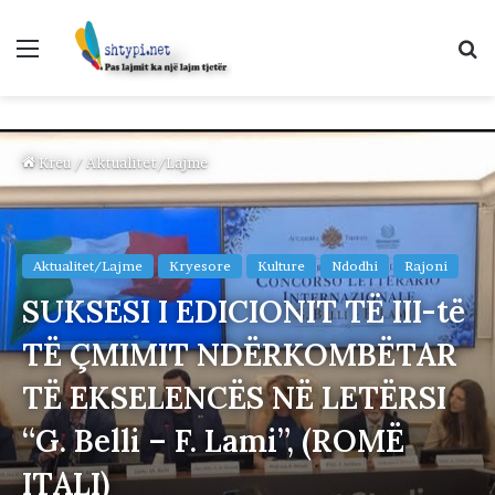
Menu
K
p
Kreu
/
Aktualitet/Lajme
Aktualitet/Lajme
Kryesore
Kulture
Ndodhi
Rajoni
SUKSESI I EDICIONIT TË III-të
TË ÇMIMIT NDËRKOMBËTAR
TË EKSELENCËS NË LETËRSI
“G. Belli – F. Lami”, (ROMË
ITALI)