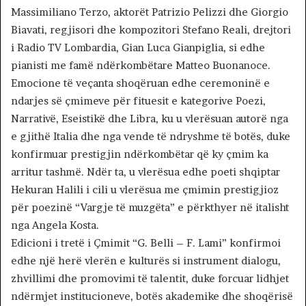
Massimiliano Terzo, aktorët Patrizio Pelizzi dhe Giorgio
Biavati, regjisori dhe kompozitori Stefano Reali, drejtori
i Radio TV Lombardia, Gian Luca Gianpiglia, si edhe
pianisti me famë ndërkombëtare Matteo Buonanoce.
Emocione të veçanta shoqëruan edhe ceremoninë e
ndarjes së çmimeve për fituesit e kategorive Poezi,
Narrativë, Eseistikë dhe Libra, ku u vlerësuan autorë nga
e gjithë Italia dhe nga vende të ndryshme të botës, duke
konfirmuar prestigjin ndërkombëtar që ky çmim ka
arritur tashmë. Ndër ta, u vlerësua edhe poeti shqiptar
Hekuran Halili i cili u vlerësua me çmimin prestigjioz
për poezinë “Vargje të muzgëta” e përkthyer në italisht
nga Angela Kosta.
Edicioni i tretë i Çmimit “G. Belli – F. Lami” konfirmoi
edhe një herë vlerën e kulturës si instrument dialogu,
zhvillimi dhe promovimi të talentit, duke forcuar lidhjet
ndërmjet institucioneve, botës akademike dhe shoqërisë