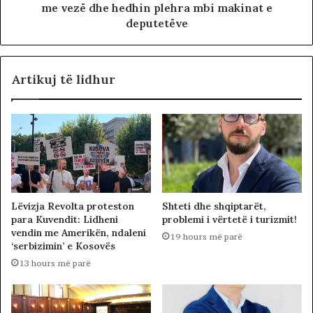
me vezë dhe hedhin plehra mbi makinat e
deputetëve
Artikuj të lidhur
Lëvizja Revolta proteston
Shteti dhe shqiptarët,
para Kuvendit: Lidheni
problemi i vërtetë i turizmit!
vendin me Amerikën, ndaleni
19 hours më parë
‘serbizimin’ e Kosovës
13 hours më parë