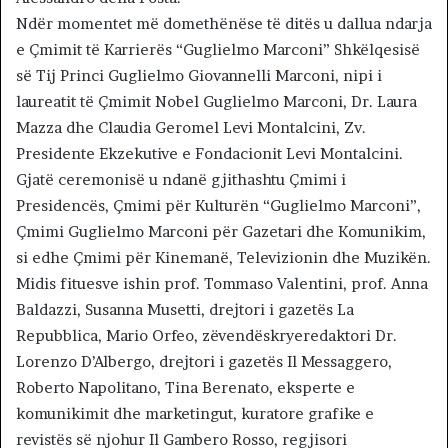
Ndër momentet më domethënëse të ditës u dallua ndarja
e Çmimit të Karrierës “Guglielmo Marconi” Shkëlqesisë
së Tij Princi Guglielmo Giovannelli Marconi, nipi i
laureatit të Çmimit Nobel Guglielmo Marconi, Dr. Laura
Mazza dhe Claudia Geromel Levi Montalcini, Zv.
Presidente Ekzekutive e Fondacionit Levi Montalcini.
Gjatë ceremonisë u ndanë gjithashtu Çmimi i
Presidencës, Çmimi për Kulturën “Guglielmo Marconi”,
Çmimi Guglielmo Marconi për Gazetari dhe Komunikim,
si edhe Çmimi për Kinemanë, Televizionin dhe Muzikën.
Midis fituesve ishin prof. Tommaso Valentini, prof. Anna
Baldazzi, Susanna Musetti, drejtori i gazetës La
Repubblica, Mario Orfeo, zëvendëskryeredaktori Dr.
Lorenzo D’Albergo, drejtori i gazetës Il Messaggero,
Roberto Napolitano, Tina Berenato, eksperte e
komunikimit dhe marketingut, kuratore grafike e
revistës së njohur Il Gambero Rosso, regjisori