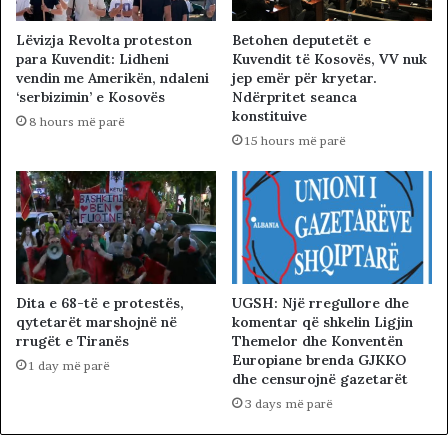
Lëvizja Revolta proteston
Betohen deputetët e
para Kuvendit: Lidheni
Kuvendit të Kosovës, VV nuk
vendin me Amerikën, ndaleni
jep emër për kryetar.
‘serbizimin’ e Kosovës
Ndërpritet seanca
konstituive
8 hours më parë
15 hours më parë
Dita e 68-të e protestës,
UGSH: Një rregullore dhe
qytetarët marshojnë në
komentar që shkelin Ligjin
rrugët e Tiranës
Themelor dhe Konventën
Europiane brenda GJKKO
1 day më parë
dhe censurojnë gazetarët
3 days më parë