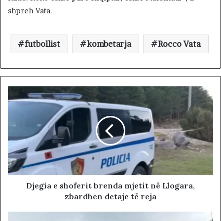
shpreh Vata.
futbollist
kombetarja
Rocco Vata
Djegia e shoferit brenda mjetit në Llogara,
zbardhen detaje të reja