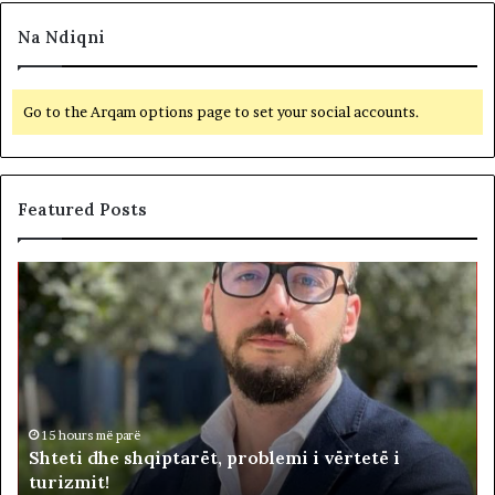
Na Ndiqni
Go to the Arqam options page to set your social accounts.
Featured Posts
S
B
h
e
t
t
e
o
t
h
i
e
d
n
i
h
d
15 hours më parë
Shteti dhe shqiptarët, problemi i vërtetë i
e
e
turizmit!
s
p