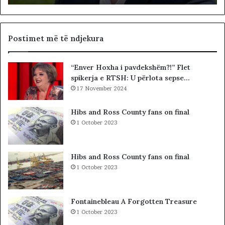
h
u
q
t
i
e
p
t
Postimet më të ndjekura
t
ë
a
t
“Enver Hoxha i pavdekshëm?!” Flet
r
e
spikerja e RTSH: U përlota sepse…
ë
K
t
17 November 2024
u
,
v
p
e
Hibs and Ross County fans on final
r
n
1 October 2023
o
d
b
i
l
t
Hibs and Ross County fans on final
e
t
1 October 2023
m
ë
i
K
i
o
Fontainebleau A Forgotten Treasure
v
s
1 October 2023
ë
o