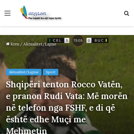
Menu
K
p
Kreu
/
Aktualitet/Lajme
Aktualitet/Lajme
Sport
Shqipëri tenton Rocco Vatën,
e pranon Rudi Vata: Më morën
në telefon nga FSHF, e di që
është edhe Muçi me
Mehmetin