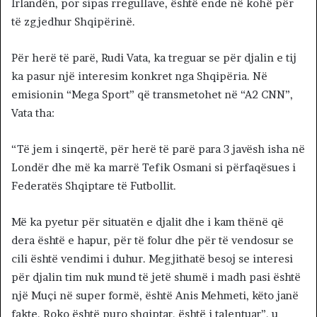
Irlandën, por sipas rregullave, është ende në kohë për
të zgjedhur Shqipërinë.
Për herë të parë, Rudi Vata, ka treguar se për djalin e tij
ka pasur një interesim konkret nga Shqipëria. Në
emisionin “Mega Sport” që transmetohet në “A2 CNN”,
Vata tha:
“Të jem i sinqertë, për herë të parë para 3 javësh isha në
Londër dhe më ka marrë Tefik Osmani si përfaqësues i
Federatës Shqiptare të Futbollit.
Më ka pyetur për situatën e djalit dhe i kam thënë që
dera është e hapur, për të folur dhe për të vendosur se
cili është vendimi i duhur. Megjithatë besoj se interesi
për djalin tim nuk mund të jetë shumë i madh pasi është
një Muçi në super formë, është Anis Mehmeti, këto janë
fakte. Roko është puro shqiptar, është i talentuar”, u