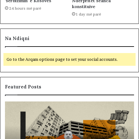
‘serbizimin’ e Kosovës
Ndërpritet seanca
konstituive
24 hours më parë
1 day më parë
Na Ndiqni
Go to the Arqam options page to set your social accounts.
Featured Posts
M
B
e
a
m
l
i
l
r
i
a
s