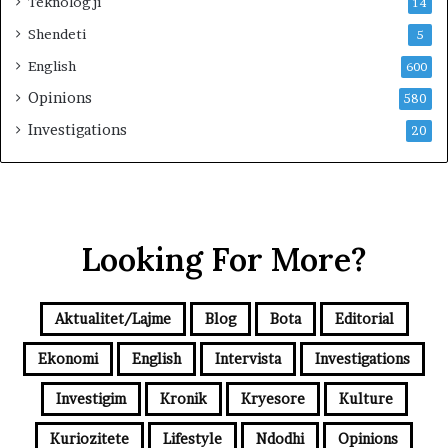
Teknologji
14
m
Shendeti
i
5
t
English
600
Opinions
580
Investigations
20
Looking For More?
Aktualitet/Lajme
Blog
Bota
Editorial
Ekonomi
English
Intervista
Investigations
Investigim
Kronik
Kryesore
Kulture
Kuriozitete
Lifestyle
Ndodhi
Opinions