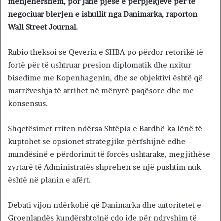
menjëhershëm, por janë pjesë e përpjekjeve për të
negociuar blerjen e ishullit nga Danimarka, raporton
Wall Street Journal.
Rubio theksoi se Qeveria e SHBA po përdor retorikë të
fortë për të ushtruar presion diplomatik dhe nxitur
bisedime me Kopenhagenin, dhe se objektivi është që
marrëveshja të arrihet në mënyrë paqësore dhe me
konsensus.
Shqetësimet rriten ndërsa Shtëpia e Bardhë ka lënë të
kuptohet se opsionet strategjike përfshijnë edhe
mundësinë e përdorimit të forcës ushtarake, megjithëse
zyrtarë të Administratës shprehen se një pushtim nuk
është në planin e afërt.
Debati vijon ndërkohë që Danimarka dhe autoritetet e
Groenlandës kundërshtojnë çdo ide për ndryshim të