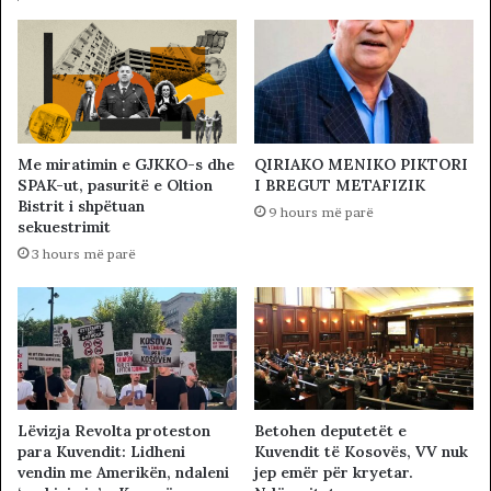
Me miratimin e GJKKO-s dhe
QIRIAKO MENIKO PIKTORI
SPAK-ut, pasuritë e Oltion
I BREGUT METAFIZIK
Bistrit i shpëtuan
9 hours më parë
sekuestrimit
3 hours më parë
Lëvizja Revolta proteston
Betohen deputetët e
para Kuvendit: Lidheni
Kuvendit të Kosovës, VV nuk
vendin me Amerikën, ndaleni
jep emër për kryetar.