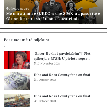
t
t
i
ë
3 hours më parë
Me miratimin e GJKKO-s dhe SPAK-ut, pasuritë e
m
t
Oltion Bistrit i shpëtuan sekuestrimit
i
s
n
o
e
c
G
i
J
a
Postimet më të ndjekura
K
l
K
i
“Enver Hoxha i pavdekshëm?!” Flet
O
s
spikerja e RTSH: U përlota sepse…
-
t
s
17 November 2024
s
d
i
h
b
Hibs and Ross County fans on final
e
a
1 October 2023
S
r
P
c
A
o
Hibs and Ross County fans on final
K
l
1 October 2023
-
e