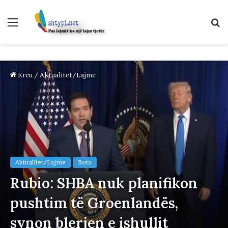
Menu
K
p
Kreu
/
Aktualitet/Lajme
Aktualitet/Lajme
Bota
Rubio: SHBA nuk planifikon
pushtim të Groenlandës,
synon blerjen e ishullit