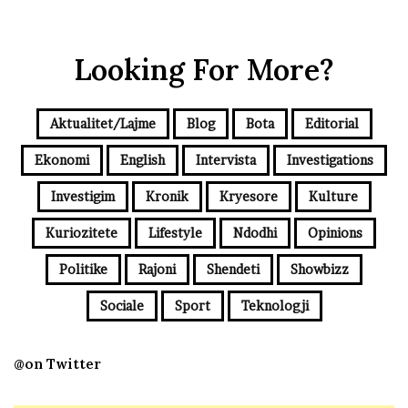
Looking For More?
Aktualitet/Lajme
Blog
Bota
Editorial
Ekonomi
English
Intervista
Investigations
Investigim
Kronik
Kryesore
Kulture
Kuriozitete
Lifestyle
Ndodhi
Opinions
Politike
Rajoni
Shendeti
Showbizz
Sociale
Sport
Teknologji
@on Twitter