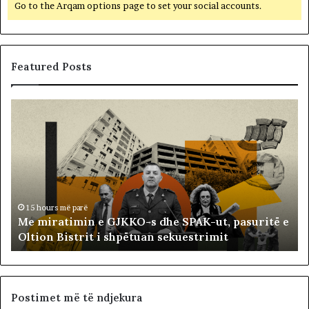
Go to the Arqam options page to set your social accounts.
Featured Posts
M
B
e
a
m
l
i
l
r
i
a
s
t
t
i
ë
15 hours më parë
Me miratimin e GJKKO-s dhe SPAK-ut, pasuritë e
m
t
Oltion Bistrit i shpëtuan sekuestrimit
i
s
n
o
e
c
G
i
J
a
Postimet më të ndjekura