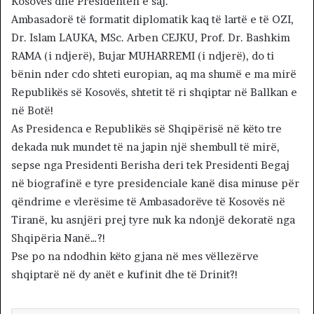
Kosovës dhe Presidenten e saj.
Ambasadorë të formatit diplomatik kaq të lartë e të OZI,
Dr. Islam LAUKA, MSc. Arben CEJKU, Prof. Dr. Bashkim
RAMA (i ndjerë), Bujar MUHARREMI (i ndjerë), do ti
bënin nder cdo shteti europian, aq ma shumë e ma mirë
Republikës së Kosovës, shtetit të ri shqiptar në Ballkan e
në Botë!
As Presidenca e Republikës së Shqipërisë në këto tre
dekada nuk mundet të na japin një shembull të mirë,
sepse nga Presidenti Berisha deri tek Presidenti Begaj
në biografinë e tyre presidenciale kanë disa minuse për
qëndrime e vlerësime të Ambasadorëve të Kosovës në
Tiranë, ku asnjëri prej tyre nuk ka ndonjë dekoratë nga
Shqipëria Nanë…?!
Pse po na ndodhin këto gjana në mes vëllezërve
shqiptarë në dy anët e kufinit dhe të Drinit?!