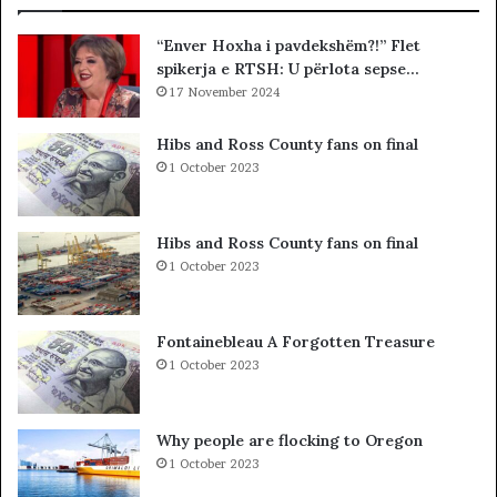
K
l
K
i
“Enver Hoxha i pavdekshëm?!” Flet
O
s
spikerja e RTSH: U përlota sepse…
-
t
s
17 November 2024
s
d
i
h
b
Hibs and Ross County fans on final
e
a
1 October 2023
S
r
P
c
A
o
Hibs and Ross County fans on final
K
l
1 October 2023
-
e
u
t
t
ë
Fontainebleau A Forgotten Treasure
,
s
1 October 2023
p
h
a
k
s
o
Why people are flocking to Oregon
u
d
1 October 2023
r
r
i
a