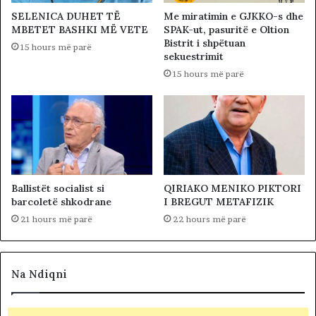
SELENICA DUHET TË
Me miratimin e GJKKO-s dhe
MBETET BASHKI MË VETE
SPAK-ut, pasuritë e Oltion
Bistrit i shpëtuan
15 hours më parë
sekuestrimit
15 hours më parë
Ballistët socialist si
QIRIAKO MENIKO PIKTORI
barcoletë shkodrane
I BREGUT METAFIZIK
21 hours më parë
22 hours më parë
Na Ndiqni