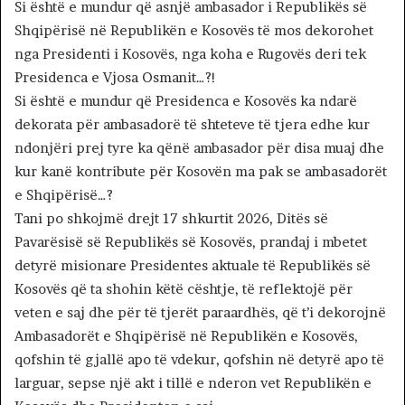
Si është e mundur që asnjë ambasador i Republikës së
Shqipërisë në Republikën e Kosovës të mos dekorohet
nga Presidenti i Kosovës, nga koha e Rugovës deri tek
Presidenca e Vjosa Osmanit…?!
Si është e mundur që Presidenca e Kosovës ka ndarë
dekorata për ambasadorë të shteteve të tjera edhe kur
ndonjëri prej tyre ka qënë ambasador për disa muaj dhe
kur kanë kontribute për Kosovën ma pak se ambasadorët
e Shqipërisë…?
Tani po shkojmë drejt 17 shkurtit 2026, Ditës së
Pavarësisë së Republikës së Kosovës, prandaj i mbetet
detyrë misionare Presidentes aktuale të Republikës së
Kosovës që ta shohin këtë cështje, të reflektojë për
veten e saj dhe për të tjerët paraardhës, që t’i dekorojnë
Ambasadorët e Shqipërisë në Republikën e Kosovës,
qofshin të gjallë apo të vdekur, qofshin në detyrë apo të
larguar, sepse një akt i tillë e nderon vet Republikën e