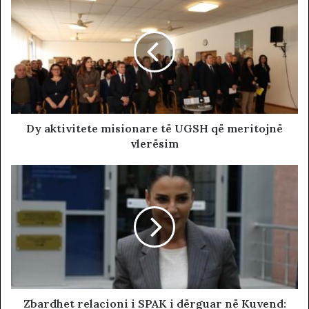
Dy aktivitete misionare të UGSH që meritojnë
vlerësim
Zbardhet relacioni i SPAK i dërguar në Kuvend: