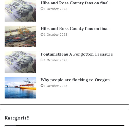
p
e
Hibs and Ross County fans on final
r
n
1 October 2023
o
d
b
i
l
t
Hibs and Ross County fans on final
e
t
1 October 2023
m
ë
i
K
i
o
Fontainebleau A Forgotten Treasure
v
s
1 October 2023
ë
o
r
v
t
ë
Why people are flocking to Oregon
e
s
1 October 2023
t
,
ë
V
i
V
t
n
u
u
r
k
Kategoritë
i
j
z
e