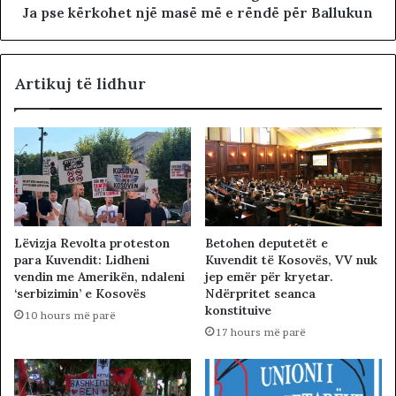
Ja pse kërkohet një masë më e rëndë për Ballukun
Artikuj të lidhur
Lëvizja Revolta proteston
Betohen deputetët e
para Kuvendit: Lidheni
Kuvendit të Kosovës, VV nuk
vendin me Amerikën, ndaleni
jep emër për kryetar.
‘serbizimin’ e Kosovës
Ndërpritet seanca
konstituive
10 hours më parë
17 hours më parë