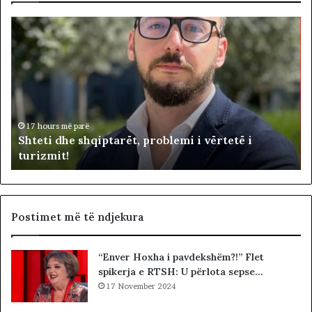
S
B
h
e
t
t
e
o
t
h
i
e
d
n
i
h
d
17 hours më parë
Shteti dhe shqiptarët, problemi i vërtetë i
e
e
turizmit!
s
p
h
u
q
t
i
e
p
t
Postimet më të ndjekura
t
ë
a
t
“Enver Hoxha i pavdekshëm?!” Flet
r
e
spikerja e RTSH: U përlota sepse…
ë
K
t
17 November 2024
u
,
v