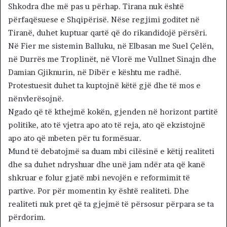
Shkodra dhe më pas u përhap. Tirana nuk është
përfaqësuese e Shqipërisë. Nëse regjimi goditet në
Tiranë, duhet kuptuar qartë që do rikandidojë përsëri.
Në Fier me sistemin Balluku, në Elbasan me Suel Çelën,
në Durrës me Troplinët, në Vlorë me Vullnet Sinajn dhe
Damian Gjiknurin, në Dibër e kështu me radhë.
Protestuesit duhet ta kuptojnë këtë gjë dhe të mos e
nënvlerësojnë.
Ngado që të kthejmë kokën, gjenden në horizont partitë
politike, ato të vjetra apo ato të reja, ato që ekzistojnë
apo ato që mbeten për tu formësuar.
Mund të debatojmë sa duam mbi cilësinë e këtij realiteti
dhe sa duhet ndryshuar dhe unë jam ndër ata që kanë
shkruar e folur gjatë mbi nevojën e reformimit të
partive. Por për momentin ky është realiteti. Dhe
realiteti nuk pret që ta gjejmë të përsosur përpara se ta
përdorim.