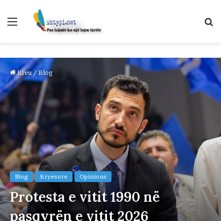
Menu
K
p
Kreu
/
Blog
Blog
Kryesore
Opinions
Protesta e vitit 1990 në
pasqyrën e vitit 2026