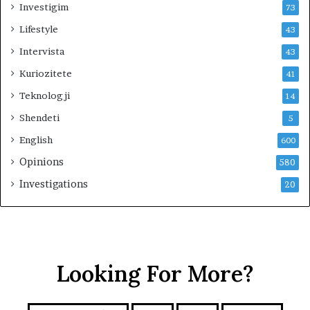
k
Investigim
73
u
Lifestyle
43
e
s
Intervista
43
t
Kuriozitete
41
r
i
Teknologji
14
m
Shendeti
i
5
t
English
600
Opinions
580
Investigations
20
Looking For More?