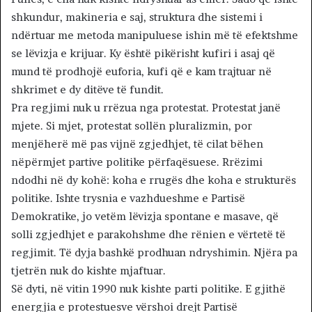
shkundur, makineria e saj, struktura dhe sistemi i
ndërtuar me metoda manipuluese ishin më të efektshme
se lëvizja e krijuar. Ky është pikërisht kufiri i asaj që
mund të prodhojë euforia, kufi që e kam trajtuar në
shkrimet e dy ditëve të fundit.
Pra regjimi nuk u rrëzua nga protestat. Protestat janë
mjete. Si mjet, protestat sollën pluralizmin, por
menjëherë më pas vijnë zgjedhjet, të cilat bëhen
nëpërmjet partive politike përfaqësuese. Rrëzimi
ndodhi në dy kohë: koha e rrugës dhe koha e strukturës
politike. Ishte trysnia e vazhdueshme e Partisë
Demokratike, jo vetëm lëvizja spontane e masave, që
solli zgjedhjet e parakohshme dhe rënien e vërtetë të
regjimit. Të dyja bashkë prodhuan ndryshimin. Njëra pa
tjetrën nuk do kishte mjaftuar.
Së dyti, në vitin 1990 nuk kishte parti politike. E gjithë
energjia e protestuesve vërshoi drejt Partisë