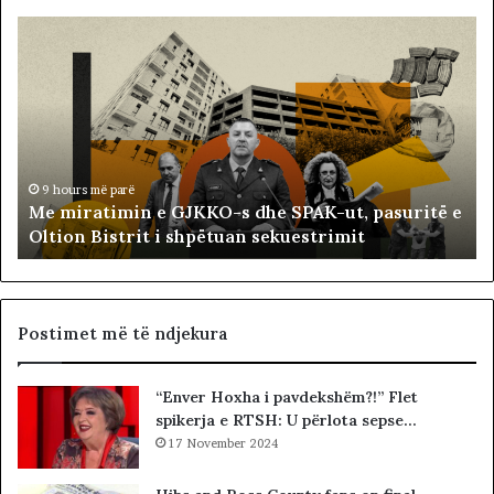
M
B
e
a
m
l
i
l
r
i
a
s
t
t
i
ë
9 hours më parë
Me miratimin e GJKKO-s dhe SPAK-ut, pasuritë e
m
t
Oltion Bistrit i shpëtuan sekuestrimit
i
s
n
o
e
c
G
i
J
a
Postimet më të ndjekura
K
l
K
i
“Enver Hoxha i pavdekshëm?!” Flet
O
s
spikerja e RTSH: U përlota sepse…
-
t
s
17 November 2024
s
d
i
h
b