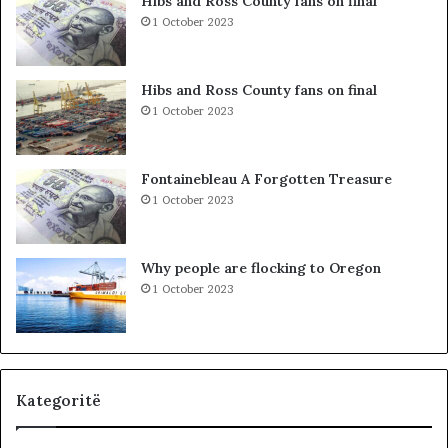
Hibs and Ross County fans on final
e
a
1 October 2023
S
r
P
c
A
o
Hibs and Ross County fans on final
K
l
1 October 2023
-
e
u
t
t
ë
Fontainebleau A Forgotten Treasure
,
s
1 October 2023
p
h
a
k
s
o
Why people are flocking to Oregon
u
d
1 October 2023
r
r
i
a
t
n
ë
e
e
O
Kategoritë
l
t