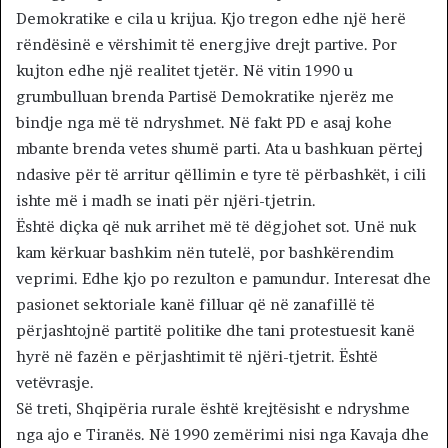
Demokratike e cila u krijua. Kjo tregon edhe një herë
rëndësinë e vërshimit të energjive drejt partive. Por
kujton edhe një realitet tjetër. Në vitin 1990 u
grumbulluan brenda Partisë Demokratike njerëz me
bindje nga më të ndryshmet. Në fakt PD e asaj kohe
mbante brenda vetes shumë parti. Ata u bashkuan përtej
ndasive për të arritur qëllimin e tyre të përbashkët, i cili
ishte më i madh se inati për njëri-tjetrin.
Është diçka që nuk arrihet më të dëgjohet sot. Unë nuk
kam kërkuar bashkim nën tutelë, por bashkërendim
veprimi. Edhe kjo po rezulton e pamundur. Interesat dhe
pasionet sektoriale kanë filluar që në zanafillë të
përjashtojnë partitë politike dhe tani protestuesit kanë
hyrë në fazën e përjashtimit të njëri-tjetrit. Është
vetëvrasje.
Së treti, Shqipëria rurale është krejtësisht e ndryshme
nga ajo e Tiranës. Në 1990 zemërimi nisi nga Kavaja dhe