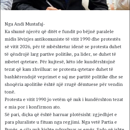
Nga Andi Mustafaj-
Ka shumë njerëz që ditët e fundit po bëjnë paralele
midis lëvizjes antikomuniste të vitit 1990 dhe protestës
së vitit 2026, për të mbështetur idenë se protesta duhet
të qëndrojë larg partive politike, pa lider, se duhet të
mbetet qytetare. Për kujtesë, këto ide kundërshtojnë
tezat që kam zhvilluar: se protesta qytetare duhet të
bashkërendojë veprimet e saj me partitë politike dhe se
shoqëria apolitike është një rrugë dëmtuese për vendin
tonë.
Protesta e vitit 1990 jo vetëm që nuk i kundërshton tezat
e mia por i konfirmon ato.
Së pari, diçka që është harruar plotësisht: zgjedhjet e
para pluraliste u fituan nga regjimi. Nga vetë Partia e
Punës, e cila nuk kishte ndryshuar as emër. Sado që ishte