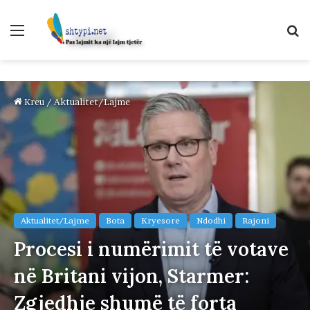
Menu
K
p
Kreu
/
Aktualitet/Lajme
Aktualitet/Lajme
Bota
Kryesore
Ndodhi
Rajoni
Procesi i numërimit të votave
në Britani vijon, Starmer:
Zgjedhje shumë të forta