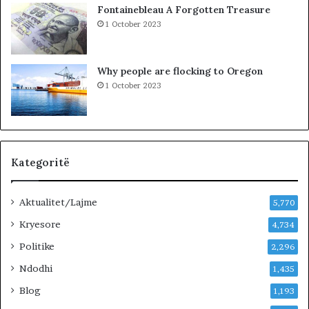
o
Fontainebleau A Forgotten Treasure
s
1 October 2023
o
v
ë
Why people are flocking to Oregon
s
1 October 2023
,
V
V
n
u
k
Kategoritë
j
e
Aktualitet/Lajme
p
5,770
e
Kryesore
4,734
m
ë
Politike
2,296
r
Ndodhi
1,435
p
ë
Blog
1,193
r