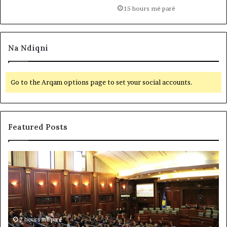
15 hours më parë
Na Ndiqni
Go to the Arqam options page to set your social accounts.
Featured Posts
B
F
e
i
t
t
o
i
h
m
e
t
n
2 hours më parë
a