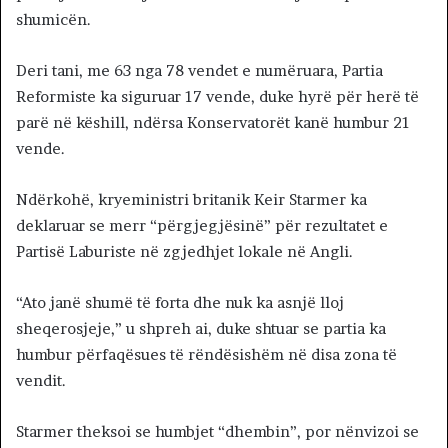
shumicën.
Deri tani, me 63 nga 78 vendet e numëruara, Partia
Reformiste ka siguruar 17 vende, duke hyrë për herë të
parë në këshill, ndërsa Konservatorët kanë humbur 21
vende.
Ndërkohë, kryeministri britanik Keir Starmer ka
deklaruar se merr “përgjegjësinë” për rezultatet e
Partisë Laburiste në zgjedhjet lokale në Angli.
“Ato janë shumë të forta dhe nuk ka asnjë lloj
sheqerosjeje,” u shpreh ai, duke shtuar se partia ka
humbur përfaqësues të rëndësishëm në disa zona të
vendit.
Starmer theksoi se humbjet “dhembin”, por nënvizoi se