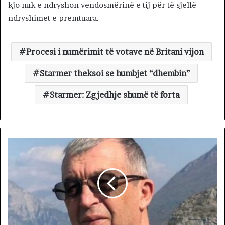
kjo nuk e ndryshon vendosmërinë e tij për të sjellë
ndryshimet e premtuara.
Procesi i numërimit të votave në Britani vijon
Starmer theksoi se humbjet “dhembin”
Starmer: Zgjedhje shumë të forta