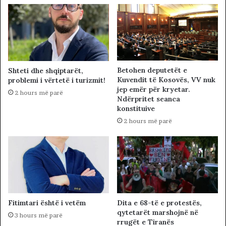
Betohen deputetët e
Shteti dhe shqiptarët,
Kuvendit të Kosovës, VV nuk
problemi i vërtetë i turizmit!
jep emër për kryetar.
2 hours më parë
Ndërpritet seanca
konstituive
2 hours më parë
Fitimtari është i vetëm
Dita e 68-të e protestës,
qytetarët marshojnë në
3 hours më parë
rrugët e Tiranës