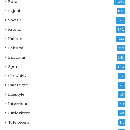
Bota
1,053
k
r
Rajoni
831
y
Sociale
572
e
t
Kronik
572
a
Kulture
500
r
.
Editorial
310
N
Ekonomi
141
d
ë
Sport
140
r
Showbizz
82
p
r
Investigim
72
i
Lifestyle
43
t
e
Intervista
43
t
Kuriozitete
40
s
e
Teknologji
14
a