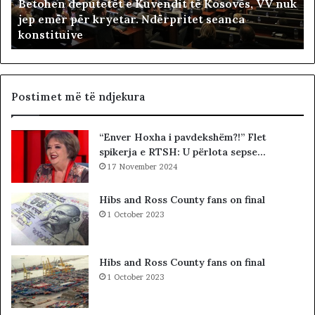
Betohen deputetët e Kuvendit të Kosovës, VV nuk
d
r
jep emër për kryetar. Ndërpritet seanca
e
i
konstituive
p
ë
u
s
t
h
e
t
t
ë
Postimet më të ndjekura
ë
i
t
v
“Enver Hoxha i pavdekshëm?!” Flet
e
e
spikerja e RTSH: U përlota sepse…
K
t
u
17 November 2024
ë
v
m
e
Hibs and Ross County fans on final
n
1 October 2023
d
i
t
Hibs and Ross County fans on final
t
1 October 2023
ë
K