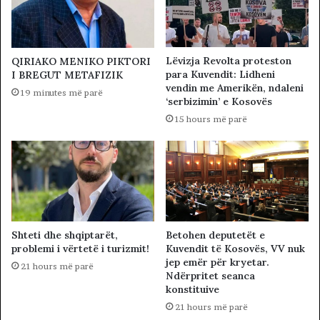
Lëvizja Revolta proteston
QIRIAKO MENIKO PIKTORI
para Kuvendit: Lidheni
I BREGUT METAFIZIK
vendin me Amerikën, ndaleni
19 minutes më parë
‘serbizimin’ e Kosovës
15 hours më parë
Betohen deputetët e
Shteti dhe shqiptarët,
Kuvendit të Kosovës, VV nuk
problemi i vërtetë i turizmit!
jep emër për kryetar.
21 hours më parë
Ndërpritet seanca
konstituive
21 hours më parë