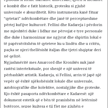
e kombit dhe e fatit historik, grotesku si gjuhë
universale e absurditetit. Këto instrumenta kanë fituar
“qytetari” ndërkombëtare dhe janë të perceptueshme
përtej kufijve kulturorë. Fellini dhe Kadareja i përdorin
me mjeshtëri duke i lidhur me përvojat e tyre personale
dhe duke i harmonizuar me ngjyrat dhe shpirtin lokal e
të papërsëritshëm të qyteteve ku u lindën dhe u rritën,
paçka se njeri thellësisht italjan dhe tjetri shqiptar deri
në qelizë.
Ngjashmëritë mes Amarcord dhe Kronikës nuk janë
rastësi intertekstuale, por shenjë e një universi të
përbashkët artistik. Kadareja, si Fellini, arrin të japë një
vepër që është njëkohësisht lokale dhe universale,
autobiografike dhe kolektive, nostalgjike dhe groteske.
Kjo është pasaporta ndërkombëtare e Kadaresë: një
dokument estetik që e bën të pranishëm në letërsinë
botërore, sepse kujtesa e tij flet me gjuhën e