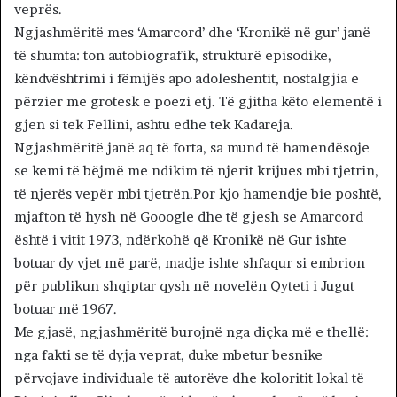
veprës.
Ngjashmëritë mes ‘Amarcord’ dhe ‘Kronikë në gur’ janë
të shumta: ton autobiografik, strukturë episodike,
këndvështrimi i fëmijës apo adoleshentit, nostalgjia e
përzier me grotesk e poezi etj. Të gjitha këto elementë i
gjen si tek Fellini, ashtu edhe tek Kadareja.
Ngjashmëritë janë aq të forta, sa mund të hamendësoje
se kemi të bëjmë me ndikim të njerit krijues mbi tjetrin,
të njerës vepër mbi tjetrën.Por kjo hamendje bie poshtë,
mjafton të hysh në Gooogle dhe të gjesh se Amarcord
është i vitit 1973, ndërkohë që Kronikë në Gur ishte
botuar dy vjet më parë, madje ishte shfaqur si embrion
për publikun shqiptar qysh në novelën Qyteti i Jugut
botuar më 1967.
Me gjasë, ngjashmëritë burojnë nga diçka më e thellë:
nga fakti se të dyja veprat, duke mbetur besnike
përvojave individuale të autorëve dhe koloritit lokal të