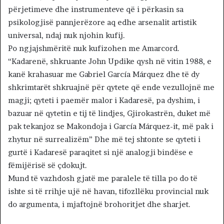
përjetimeve dhe instrumenteve që i përkasin sa
psikologjisë pannjerëzore aq edhe arsenalit artistik
universal, ndaj nuk njohin kufij.
Po ngjajshmëritë nuk kufizohen me Amarcord.
“Kadarenë, shkruante John Updike qysh në vitin 1988, e
kanë krahasuar me Gabriel García Márquez dhe të dy
shkrimtarët shkruajnë për qytete që ende vezullojnë me
magji; qyteti i paemër malor i Kadaresë, pa dyshim, i
bazuar në qytetin e tij të lindjes, Gjirokastrën, duket më
pak tekanjoz se Makondoja i García Márquez-it, më pak i
zhytur në surrealizëm” Dhe më tej shtonte se qyteti i
gurtë i Kadaresë paraqitet si një analogji bindëse e
fëmijërisë së çdokujt.
Mund të vazhdosh gjatë me paralele të tilla po do të
ishte si të rrihje ujë në havan, tifozllëku provincial nuk
do argumenta, i mjaftojnë brohoritjet dhe sharjet.