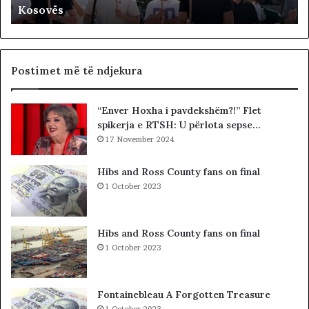
K
Kosovës
v
s
o
h
l
q
t
i
a
p
Postimet më të ndjekura
p
t
r
a
“Enver Hoxha i pavdekshëm?!” Flet
o
r
spikerja e RTSH: U përlota sepse…
t
ë
e
17 November 2024
t
s
,
t
p
Hibs and Ross County fans on final
o
r
1 October 2023
n
o
p
b
a
l
Hibs and Ross County fans on final
r
e
1 October 2023
a
m
K
i
u
i
Fontainebleau A Forgotten Treasure
v
v
1 October 2023