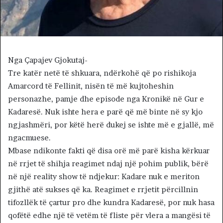
Nga Çapajev Gjokutaj-
Tre katër netë të shkuara, ndërkohë që po rishikoja
Amarcord të Fellinit, nisën të më kujtoheshin
personazhe, pamje dhe episode nga Kronikë në Gur e
Kadaresë. Nuk ishte hera e parë që më binte në sy kjo
ngjashmëri, por këtë herë dukej se ishte më e gjallë, më
ngacmuese.
Mbase ndikonte fakti që disa orë më parë kisha kërkuar
në rrjet të shihja reagimet ndaj një pohim publik, bërë
në një reality show të ndjekur: Kadare nuk e meriton
gjithë atë sukses që ka. Reagimet e rrjetit përcillnin
tifozllëk të çartur pro dhe kundra Kadaresë, por nuk hasa
qofëtë edhe një të vetëm të fliste për vlera a mangësi të