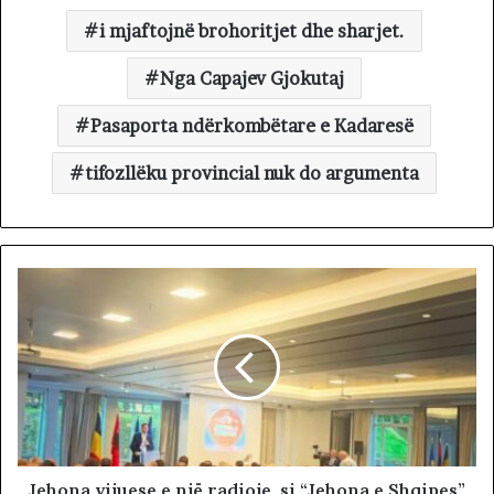
i mjaftojnë brohoritjet dhe sharjet.
Nga Capajev Gjokutaj
Pasaporta ndërkombëtare e Kadaresë
tifozllëku provincial nuk do argumenta
Jehona vijuese e një radioje, si “Jehona e Shqipes”