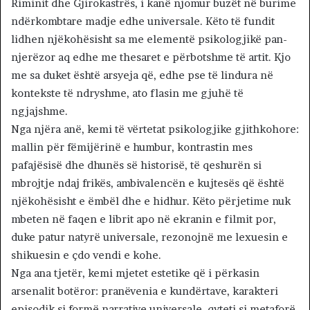
Riminit dhe Gjirokastrës, i kanë njomur buzët në burime
ndërkombtare madje edhe universale. Këto të fundit
lidhen njëkohësisht sa me elementë psikologjikë pan-
njerëzor aq edhe me thesaret e përbotshme të artit. Kjo
me sa duket është arsyeja që, edhe pse të lindura në
kontekste të ndryshme, ato flasin me gjuhë të
ngjajshme.
Nga njëra anë, kemi të vërtetat psikologjike gjithkohore:
mallin për fëmijërinë e humbur, kontrastin mes
pafajësisë dhe dhunës së historisë, të qeshurën si
mbrojtje ndaj frikës, ambivalencën e kujtesës që është
njëkohësisht e ëmbël dhe e hidhur. Këto përjetime nuk
mbeten në faqen e librit apo në ekranin e filmit por,
duke patur natyrë universale, rezonojnë me lexuesin e
shikuesin e çdo vendi e kohe.
Nga ana tjetër, kemi mjetet estetike që i përkasin
arsenalit botëror: pranëvenia e kundërtave, karakteri
episodik si formë narrative universale, qyteti si metaforë