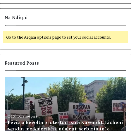
Na Ndiqni
Go to the Arqam options page to set your social accounts.
Featured Posts
L
S
ë
h
v
t
i
e
z
t
j
i
a
15 hours më parë
d
Lëvizja Revolta proteston para Kuvendit: Lidheni
R
h
vendin me Amerikën, ndaleni ‘serbizimin’ e
e
e