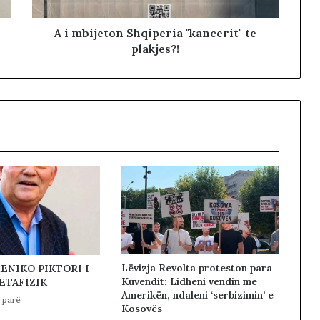
A i mbijeton Shqiperia "kancerit" te
plakjes?!
Lëvizja Revolta proteston para
ENIKO PIKTORI I
Kuvendit: Lidheni vendin me
ETAFIZIK
Amerikën, ndaleni ‘serbizimin’ e
 parë
Kosovës