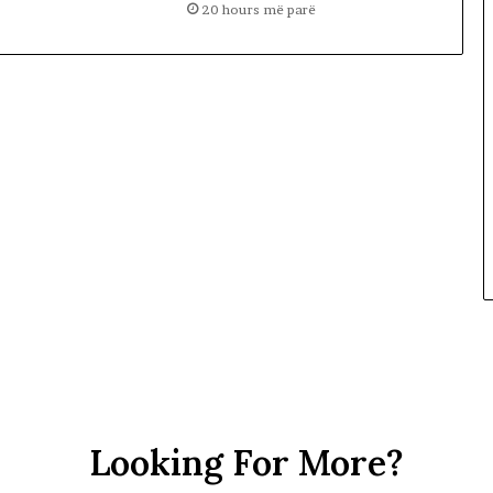
20 hours më parë
Looking For More?