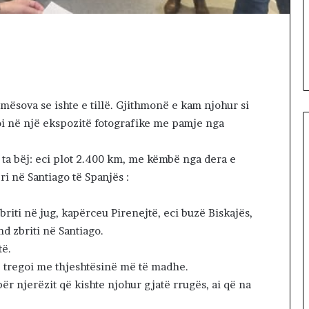
tët e Kuvendit
t
 nuk jep emër
5 hours më parë
ë
dërpritet seanca
Ballistët socialist si barcoletë
t
shkodrane
s
o
c
i
 mësova se ishte e tillë. Gjithmonë e kam njohur si
a
toi në një ekspozitë fotografike me pamje nga
l
i
s
ta bëj: eci plot 2.400 km, me këmbë nga dera e
t
eri në Santiago të Spanjës :
s
i
briti në jug, kapërceu Pirenejtë, eci buzë Biskajës,
b
a
 zbriti në Santiago.
r
të.
c
 e tregoi me thjeshtësinë më të madhe.
o
ër njerëzit që kishte njohur gjatë rrugës, ai që na
l
e