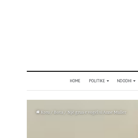
HOME
POLITIKE
NDODHI
Kreu
/
Bota
/
Një grua e vogël si Anne Muller