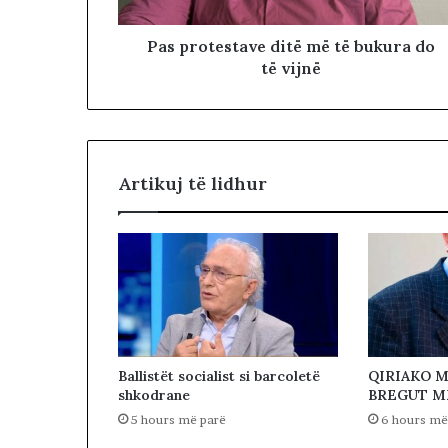
ë
r
Pas protestave ditë më të bukura do
k
të vijnë
r
y
e
t
a
r
Artikuj të lidhur
.
N
d
ë
r
p
r
i
t
Ballistët socialist si barcoletë
QIRIAKO M
e
shkodrane
BREGUT M
t
5 hours më parë
6 hours më
s
e