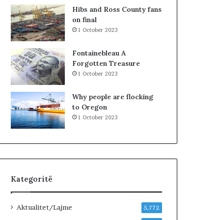
M
K
Hibs and Ross County fans
E
u
on final
T
v
1 October 2023
A
e
F
n
Fontainebleau A
I
d
Forgotten Treasure
Z
i
1 October 2023
I
t
K
:
Why people are flocking
L
to Oregon
i
1 October 2023
d
h
e
n
i
v
Kategoritë
e
n
d
Aktualitet/Lajme
5,772
i