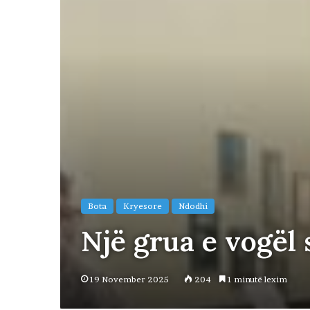
Bota
Kryesore
Ndodhi
Një grua e vogël
19 November 2025
204
1 minutë lexim