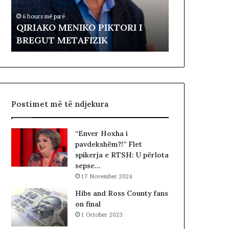
Lëvizja Rev
O
a
Kuvendit: L
6 hours më parë
M
R
QIRIAKO MENIKO PIKTORI I
Amerikën, nd
E
e
BREGUT METAFIZIK
Kosovës
N
v
I
o
K
l
O
t
P
a
I
p
Postimet më të ndjekura
K
r
T
o
O
t
“Enver Hoxha i
R
e
pavdekshëm?!” Flet
I
s
spikerja e RTSH: U përlota
I
t
sepse…
B
o
17 November 2024
R
n
E
p
Hibs and Ross County fans
G
a
on final
U
r
1 October 2023
T
a