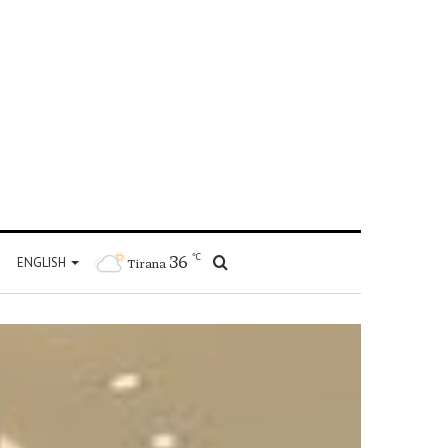
℃
36
Kërko
ENGLISH
Tirana
për