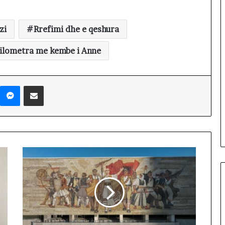
t
ë
s
zi
Rrefimi dhe e qeshura
h
k
ilometra me kembe i Anne
o
d
r
Messenger
Shpërndaj nëpërmjet Emailit
a
n
e