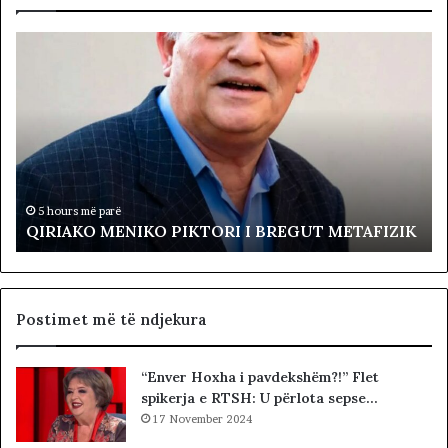
Q
L
I
ë
R
v
I
i
A
z
K
j
O
a
M
R
E
e
5 hours më parë
QIRIAKO MENIKO PIKTORI I BREGUT METAFIZIK
N
v
I
o
K
l
O
t
P
a
Postimet më të ndjekura
I
p
K
r
“Enver Hoxha i pavdekshëm?!” Flet
T
o
spikerja e RTSH: U përlota sepse…
O
t
R
17 November 2024
e
I
s