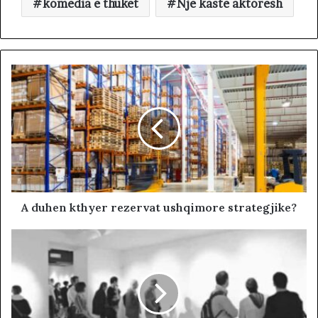
komedia e thuket
Nje kaste aktoresh
A duhen kthyer rezervat ushqimore strategjike?