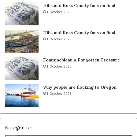
I
t
Hibs and Ross County fans on final
B
o
1 October 2023
R
n
E
p
G
a
Hibs and Ross County fans on final
U
r
1 October 2023
T
a
M
K
E
u
Fontainebleau A Forgotten Treasure
T
v
1 October 2023
A
e
F
n
I
d
Why people are flocking to Oregon
Z
i
1 October 2023
I
t
K
:
L
i
d
h
Kategoritë
e