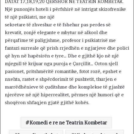
DATAT 17,18,19,20 QERSHOR NË TEATRIN KOMBËTAR.
Një punonjës hoteli i përfshirë në intrigat skizofrenike
të një psikiatri, me një
sekretare të zhveshur e të fshehur pas perdes së
krevatit, zonjë elegante e mbytur në alkool dhe
përqafime të paligjshme, profesor i psikiatrisë me
fantazi surreale që prish rrjedhën e ngjarjeve dhe polici
që hyn në hapësirën e tyre… Dhe e gjithë kjo në një
mjegull të krijuar nga puroja e Çurçillit… Orton sjell
pasionet, pritshmëritë romantike, fotot rozë, epshet e
nxehta, rastet e shpërdorimit të pushtetit, thurjen e
marrëdhënieve të çuditshme dhe komplekse të gjashtë
njerëzve në një hiperrealitet, përmes një humori që e
shoqëron shfaqjen gjatë gjithë kohës.
Komedi e re ne Teatrin Kombetar