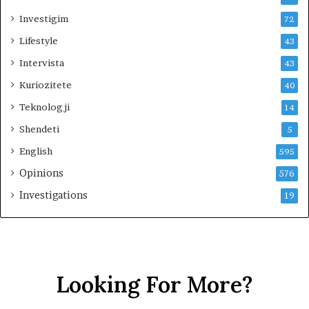
Investigim
72
Lifestyle
43
Intervista
43
Kuriozitete
40
Teknologji
14
Shendeti
5
English
595
Opinions
576
Investigations
19
Looking For More?