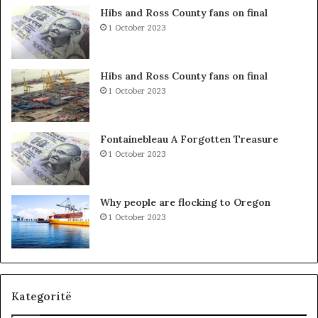
a
”
Hibs and Ross County fans on final
l
S
1 October 2023
e
u
r
e
i
l
Hibs and Ross County fans on final
t
Ç
1 October 2023
a
e
k
l
i
a
Fontainebleau A Forgotten Treasure
m
1 October 2023
i
n
!
Why people are flocking to Oregon
1 October 2023
Kategoritë