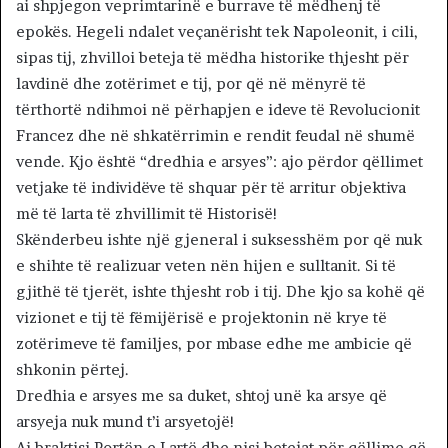
ai shpjegon veprimtarinë e burrave të mëdhenj të
epokës. Hegeli ndalet veçanërisht tek Napoleonit, i cili,
sipas tij, zhvilloi beteja të mëdha historike thjesht për
lavdinë dhe zotërimet e tij, por që në mënyrë të
tërthortë ndihmoi në përhapjen e ideve të Revolucionit
Francez dhe në shkatërrimin e rendit feudal në shumë
vende. Kjo është “dredhia e arsyes”: ajo përdor qëllimet
vetjake të individëve të shquar për të arritur objektiva
më të larta të zhvillimit të Historisë!
Skënderbeu ishte një gjeneral i suksesshëm por që nuk
e shihte të realizuar veten nën hijen e sulltanit. Si të
gjithë të tjerët, ishte thjesht rob i tij. Dhe kjo sa kohë që
vizionet e tij të fëmijërisë e projektonin në krye të
zotërimeve të familjes, por mbase edhe me ambicie që
shkonin përtej.
Dredhia e arsyes me sa duket, shtoj unë ka arsye që
arsyeja nuk mund t’i arsyetojë!
Ai braktisi Portën e Lartë dhe nisi betejat për qëllime që