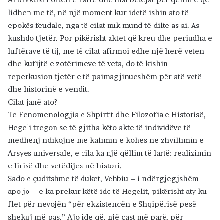
lidhen me të, në një moment kur idetë ishin ato të
epokës feudale, nga të cilat nuk mund të dilte as ai. As
kushdo tjetër. Por pikërisht aktet që kreu dhe periudha e
luftërave të tij, me të cilat afirmoi edhe një herë veten
dhe kufijtë e zotërimeve të veta, do të kishin
reperkusion tjetër e të paimagjinueshëm për atë vetë
dhe historinë e vendit.
Cilat janë ato?
Te Fenomenologjia e Shpirtit dhe Filozofia e Historisë,
Hegeli tregon se të gjitha këto akte të individëve të
mëdhenj ndikojnë me kalimin e kohës në zhvillimin e
Arsyes universale, e cila ka një qëllim të lartë: realizimin
e lirisë dhe vetëdijes në histori.
Sado e çuditshme të duket, Vehbiu – i ndërgjegjshëm
apo jo – e ka prekur këtë ide të Hegelit, pikërisht aty ku
flet për nevojën “për ekzistencën e Shqipërisë pesë
shekuj më pas.” Ajo ide që, një çast më parë, për