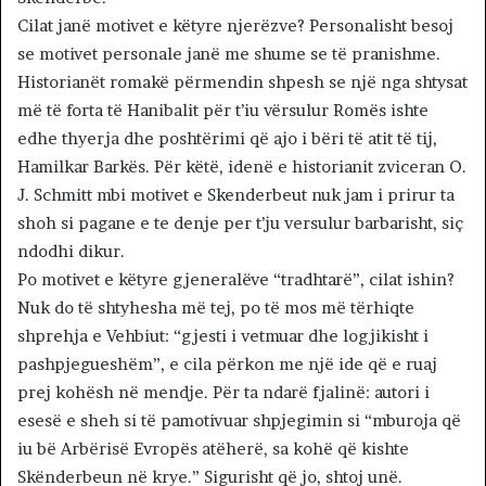
Cilat janë motivet e këtyre njerëzve? Personalisht besoj
se motivet personale janë me shume se të pranishme.
Historianët romakë përmendin shpesh se një nga shtysat
më të forta të Hanibalit për t’iu vërsulur Romës ishte
edhe thyerja dhe poshtërimi që ajo i bëri të atit të tij,
Hamilkar Barkës. Për këtë, idenë e historianit zviceran O.
J. Schmitt mbi motivet e Skenderbeut nuk jam i prirur ta
shoh si pagane e te denje per t’ju versulur barbarisht, siç
ndodhi dikur.
Po motivet e këtyre gjeneralëve “tradhtarë”, cilat ishin?
Nuk do të shtyhesha më tej, po të mos më tërhiqte
shprehja e Vehbiut: “gjesti i vetmuar dhe logjikisht i
pashpjegueshëm”, e cila përkon me një ide që e ruaj
prej kohësh në mendje. Për ta ndarë fjalinë: autori i
esesë e sheh si të pamotivuar shpjegimin si “mburoja që
iu bë Arbërisë Evropës atëherë, sa kohë që kishte
Skënderbeun në krye.” Sigurisht që jo, shtoj unë.