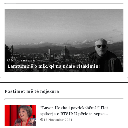
L
D
a
y
m
f
t
j
u
a
m
l
i
ë
r
p
ë
ë
6 hours më parë
Lamtumirë o mik, që na ndale ritakimin!
o
r
m
“
i
p
k
a
,
d
Postimet më të ndjekura
q
i
ë
t
“Enver Hoxha i pavdekshëm?!” Flet
n
ë
spikerja e RTSH: U përlota sepse…
a
s
n
17 November 2024
i
d
n