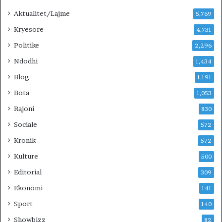
Aktualitet/Lajme
5,769
Kryesore
4,731
Politike
2,296
Ndodhi
1,434
Blog
1,191
Bota
1,053
Rajoni
830
Sociale
572
Kronik
572
Kulture
500
Editorial
309
Ekonomi
141
Sport
140
Showbizz
82