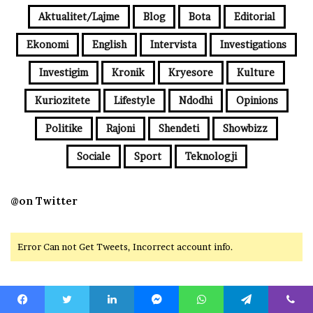
Aktualitet/Lajme
Blog
Bota
Editorial
Ekonomi
English
Intervista
Investigations
Investigim
Kronik
Kryesore
Kulture
Kuriozitete
Lifestyle
Ndodhi
Opinions
Politike
Rajoni
Shendeti
Showbizz
Sociale
Sport
Teknologji
@on Twitter
Error Can not Get Tweets, Incorrect account info.