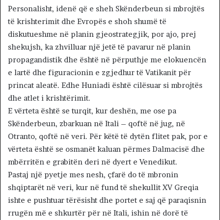
Personalisht, idenë që e sheh Skënderbeun si mbrojtës
të krishterimit dhe Evropës e shoh shumë të
diskutueshme në planin gjeostrategjik, por ajo, prej
shekujsh, ka zhvilluar një jetë të pavarur në planin
propagandistik dhe është në përputhje me elokuencën
e lartë dhe figuracionin e zgjedhur të Vatikanit për
princat aleatë. Edhe Huniadi është cilësuar si mbrojtës
dhe atlet i krishtërimit.
E vërteta është se turqit, kur deshën, me ose pa
Skënderbeun, zbarkuan në Itali – qoftë në jug, në
Otranto, qoftë në veri. Për këtë të dytën flitet pak, por e
vërteta është se osmanët kaluan përmes Dalmacisë dhe
mbërritën e grabitën deri në dyert e Venedikut.
Pastaj një pyetje mes nesh, çfarë do të mbronin
shqiptarët në veri, kur në fund të shekullit XV Greqia
ishte e pushtuar tërësisht dhe portet e saj që paraqisnin
rrugën më e shkurtër për në Itali, ishin në dorë të