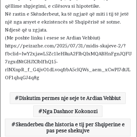
qëllime shpjegimi, e cilësova si hipotetike.
Në rastin e Skënderbeut, ka të ngjarë që miti i tij të jetë
një nga arsyet e ekzistencës së Shqipërisë së sotme.
Ndjesë që u zgjata.
(Me poshte linku i esese se Ardian Vehbiut)
https://peizazhe.com/2025/07/31/midis-skajeve-2/?
fbclid=IwY2xjawL5Zc1leHRuA2FlbQIxMQABHnFgnJQFU
7zgxdNtGHJX3bIfhQ15-
rlNXnpR_f_G4jvO1dLvoqfrbA5clQWs_aem_xCwPI7dtJL
OF1qhqGJ4q8g
Diskutim permes nje seje te Ardian Vehbiut
Nga Dashnor Kokonozi
Skenderbeu dhe historia e tij per Shqiperine e
pas pese shekujve