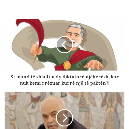
Si mund të shkulim dy diktatorë njëherësh, kur
nuk kemi rrëzuar kurrë një të paktën?!