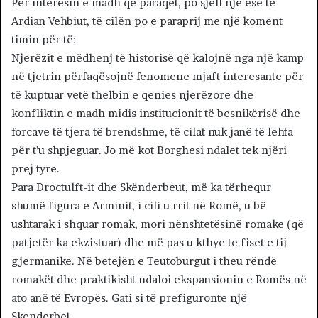
Për interesin e madh që paraqet, po sjell nje ese te
Ardian Vehbiut, të cilën po e paraprij me një koment
timin për të:
Njerëzit e mëdhenj të historisë që kalojnë nga një kamp
në tjetrin përfaqësojnë fenomene mjaft interesante për
të kuptuar vetë thelbin e qenies njerëzore dhe
konfliktin e madh midis institucionit të besnikërisë dhe
forcave të tjera të brendshme, të cilat nuk janë të lehta
për t’u shpjeguar. Jo më kot Borghesi ndalet tek njëri
prej tyre.
Para Droctulft-it dhe Skënderbeut, më ka tërhequr
shumë figura e Arminit, i cili u rrit në Romë, u bë
ushtarak i shquar romak, mori nënshtetësinë romake (që
patjetër ka ekzistuar) dhe më pas u kthye te fiset e tij
gjermanike. Në betejën e Teutoburgut i theu rëndë
romakët dhe praktikisht ndaloi ekspansionin e Romës në
ato anë të Evropës. Gati si të prefiguronte një
Skenderbe!