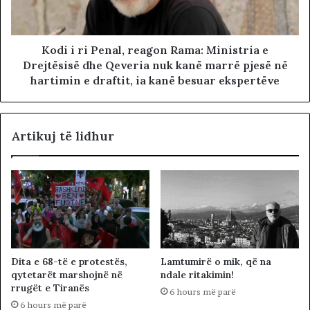
Kodi i ri Penal, reagon Rama: Ministria e
Drejtësisë dhe Qeveria nuk kanë marrë pjesë në
hartimin e draftit, ia kanë besuar ekspertëve
Artikuj të lidhur
Dita e 68-të e protestës,
Lamtumirë o mik, që na
qytetarët marshojnë në
ndale ritakimin!
rrugët e Tiranës
6 hours më parë
6 hours më parë