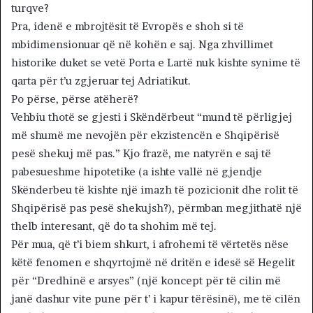
turqve?
Pra, idenë e mbrojtësit të Evropës e shoh si të
mbidimensionuar që në kohën e saj. Nga zhvillimet
historike duket se vetë Porta e Lartë nuk kishte synime të
qarta për t’u zgjeruar tej Adriatikut.
Po përse, përse atëherë?
Vehbiu thotë se gjesti i Skëndërbeut “mund të përligjej
më shumë me nevojën për ekzistencën e Shqipërisë
pesë shekuj më pas.” Kjo frazë, me natyrën e saj të
pabesueshme hipotetike (a ishte vallë në gjendje
Skënderbeu të kishte një imazh të pozicionit dhe rolit të
Shqipërisë pas pesë shekujsh?), përmban megjithatë një
thelb interesant, që do ta shohim më tej.
Për mua, që t’i biem shkurt, i afrohemi të vërtetës nëse
këtë fenomen e shqyrtojmë në dritën e idesë së Hegelit
për “Dredhinë e arsyes” (një koncept për të cilin më
janë dashur vite pune për t’ i kapur tërësinë), me të cilën