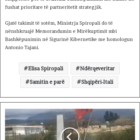
fushat prioritare të partneritetit strategjik.
Gjatë takimit të sotëm, Ministrja Spiropali do të
nënshkruajë Memorandumin e Mirëkuptimit mbi
Bashkëpunimin në Sigurinë Kibernetike me homologun
Antonio Tajani.
Elisa Spiropali
Ndërqeveritar
Samitin e parë
Shqipëri-Itali