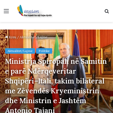
Menu
K
p
Kreu
/
Aktualitet/Lajme
Aktualitet/Lajme
Politike
Ministrja Spiropali në Samitin
e parë Ndërqeveritar
Shqipëri–Itali, takim bilateral
me Zëvendës Kryeministrin
dhe Ministrin e Jashtëm
Antonio Tajani