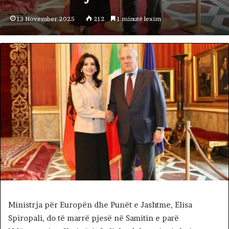
13 November 2025
212
1 minutë lexim
Ministrja për Europën dhe Punët e Jashtme, Elisa
Spiropali, do të marrë pjesë në Samitin e parë