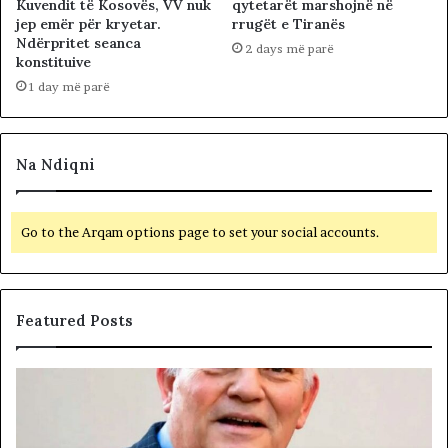
Kuvendit të Kosovës, VV nuk
qytetarët marshojnë në
jep emër për kryetar.
rrugët e Tiranës
Ndërpritet seanca
2 days më parë
konstituive
1 day më parë
Na Ndiqni
Go to the Arqam options page to set your social accounts.
Featured Posts
Q
L
I
ë
R
v
I
i