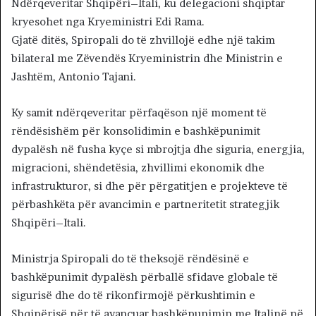
Ndërqeveritar Shqipëri–Itali, ku delegacioni shqiptar
kryesohet nga Kryeministri Edi Rama.
Gjatë ditës, Spiropali do të zhvillojë edhe një takim
bilateral me Zëvendës Kryeministrin dhe Ministrin e
Jashtëm, Antonio Tajani.
Ky samit ndërqeveritar përfaqëson një moment të
rëndësishëm për konsolidimin e bashkëpunimit
dypalësh në fusha kyçe si mbrojtja dhe siguria, energjia,
migracioni, shëndetësia, zhvillimi ekonomik dhe
infrastrukturor, si dhe për përgatitjen e projekteve të
përbashkëta për avancimin e partneritetit strategjik
Shqipëri–Itali.
Ministrja Spiropali do të theksojë rëndësinë e
bashkëpunimit dypalësh përballë sfidave globale të
sigurisë dhe do të rikonfirmojë përkushtimin e
Shqipërisë për të avancuar bashkëpunimin me Italinë në