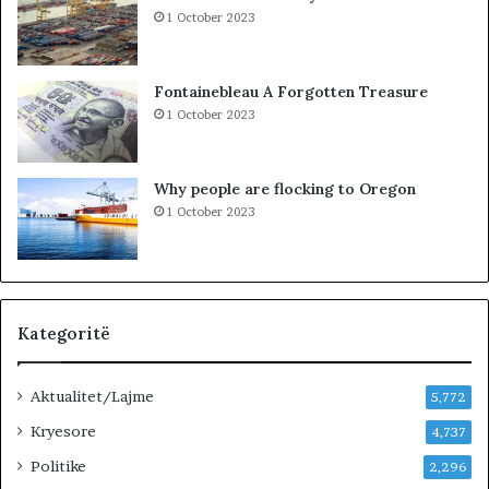
U
r
1 October 2023
T
a
M
K
E
u
Fontainebleau A Forgotten Treasure
T
v
1 October 2023
A
e
F
n
I
d
Why people are flocking to Oregon
Z
i
1 October 2023
I
t
K
:
L
i
d
h
Kategoritë
e
n
Aktualitet/Lajme
i
5,772
v
Kryesore
4,737
e
Politike
n
2,296