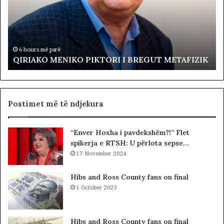
A
z
K
j
O
a
M
R
E
e
6 hours më parë
QIRIAKO MENIKO PIKTORI I BREGUT METAFIZIK
N
v
I
o
K
l
O
t
P
a
Postimet më të ndjekura
I
p
K
r
“Enver Hoxha i pavdekshëm?!” Flet
T
o
spikerja e RTSH: U përlota sepse…
O
t
R
17 November 2024
e
I
s
I
t
Hibs and Ross County fans on final
B
o
1 October 2023
R
n
E
p
G
a
Hibs and Ross County fans on final