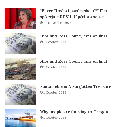
t
ë
“Enver Hoxha i pavdekshëm?!” Flet
ë
«
spikerja e RTSH: U përlota sepse…
s
h
i
17 November 2024
a
n
j
”
t
Hibs and Ross County fans on final
S
t
1 October 2023
u
ë
e
g
l
j
Hibs and Ross County fans on final
Ç
e
1 October 2023
e
j
l
n
a
j
Fontainebleau A Forgotten Treasure
ë
1 October 2023
v
e
n
Why people are flocking to Oregon
d
1 October 2023
p
u