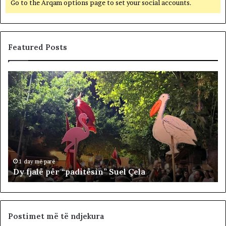
Go to the Arqam options page to set your social accounts.
Featured Posts
D
P
y
o
f
l
j
i
a
t
l
i
ë
k
p
a
ë
n
1 day më parë
Dy fjalë për “paditësin” Suel Çela
r
u
“
k
p
ë
a
s
d
h
Postimet më të ndjekura
i
t