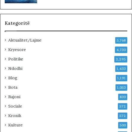
n
e
…
»
Kategoritë
Aktualitet/Lajme
5,768
Kryesore
4,730
Politike
2,295
Ndodhi
1,433
Blog
1,191
Bota
1,053
Rajoni
830
Sociale
572
Kronik
572
Kulture
500