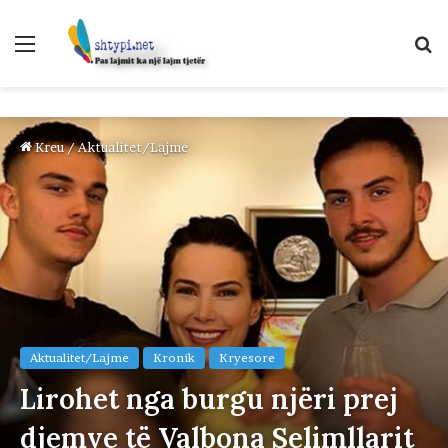
Menu
K
p
Kreu
/
Aktualitet/Lajme
Aktualitet/Lajme
Kronik
Kryesore
Lirohet nga burgu njëri prej
djemve të Valbona Selimllarit