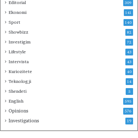
Editorial
309
Ekonomi
141
Sport
140
Showbizz
82
Investigim
72
Lifestyle
43
Intervista
43
Kuriozitete
40
Teknologji
14
Shendeti
5
English
595
Opinions
576
Investigations
19