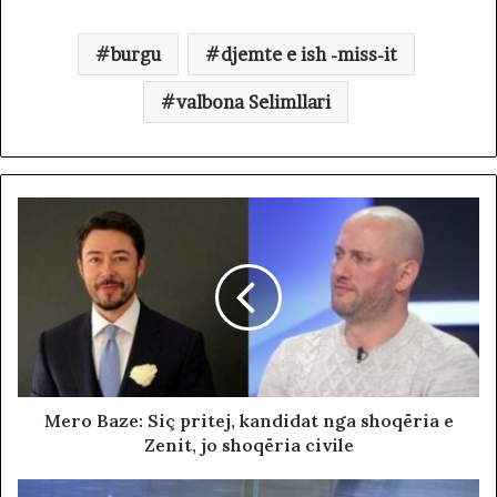
burgu
djemte e ish -miss-it
valbona Selimllari
Mero Baze: Siç pritej, kandidat nga shoqëria e
Zenit, jo shoqëria civile