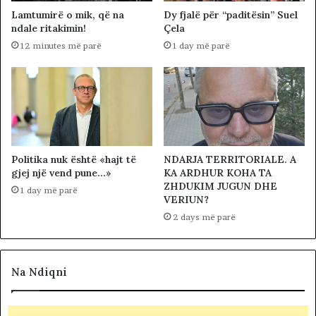
Lamtumirë o mik, që na
Dy fjalë për “paditësin” Suel
ndale ritakimin!
Çela
12 minutes më parë
1 day më parë
Politika nuk është «hajt të
NDARJA TERRITORIALE. A
gjej një vend pune…»
KA ARDHUR KOHA TA
ZHDUKIM JUGUN DHE
1 day më parë
VERIUN?
2 days më parë
Na Ndiqni