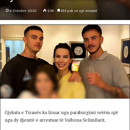
6 October 2025
238
Më pak se një minutë
Gjykata e Tiranës ka liruar nga paraburgimi vetëm një
nga dy djemtë e arrestuar të Valbona Selimllarit.