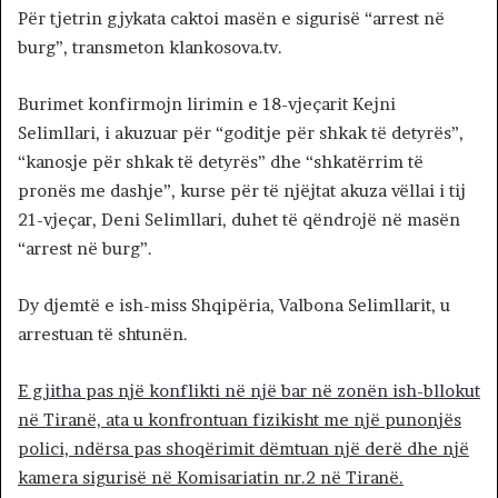
Për tjetrin gjykata caktoi masën e sigurisë “arrest në
burg”, transmeton klankosova.tv.
Burimet konfirmojn lirimin e 18-vjeçarit Kejni
Selimllari, i akuzuar për “goditje për shkak të detyrës”,
“kanosje për shkak të detyrës” dhe “shkatërrim të
pronës me dashje”, kurse për të njëjtat akuza vëllai i tij
21-vjeçar, Deni Selimllari, duhet të qëndrojë në masën
“arrest në burg”.
Dy djemtë e ish-miss Shqipëria, Valbona Selimllarit, u
arrestuan të shtunën.
E gjitha pas një konflikti në një bar në zonën ish-bllokut
në Tiranë, ata u konfrontuan fizikisht me një punonjës
polici, ndërsa pas shoqërimit dëmtuan një derë dhe një
kamera sigurisë në Komisariatin nr.2 në Tiranë.