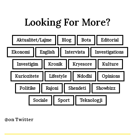
Looking For More?
Aktualitet/Lajme
Blog
Bota
Editorial
Ekonomi
English
Intervista
Investigations
Investigim
Kronik
Kryesore
Kulture
Kuriozitete
Lifestyle
Ndodhi
Opinions
Politike
Rajoni
Shendeti
Showbizz
Sociale
Sport
Teknologji
@on Twitter