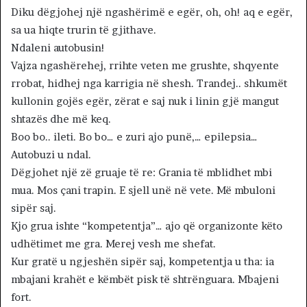
Diku dëgjohej një ngashërimë e egër, oh, oh! aq e egër,
sa ua hiqte trurin të gjithave.
Ndaleni autobusin!
Vajza ngashërehej, rrihte veten me grushte, shqyente
rrobat, hidhej nga karrigia në shesh. Trandej.. shkumët
kullonin gojës egër, zërat e saj nuk i linin gjë mangut
shtazës dhe më keq.
Boo bo.. ileti. Bo bo… e zuri ajo punë,… epilepsia…
Autobuzi u ndal.
Dëgjohet një zë gruaje të re: Grania të mblidhet mbi
mua. Mos çani trapin. E sjell unë në vete. Më mbuloni
sipër saj.
Kjo grua ishte “kompetentja”… ajo që organizonte këto
udhëtimet me gra. Merej vesh me shefat.
Kur gratë u ngjeshën sipër saj, kompetentja u tha: ia
mbajani krahët e këmbët pisk të shtrënguara. Mbajeni
fort.