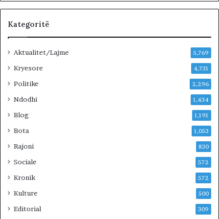
Kategoritë
Aktualitet/Lajme
5,769
Kryesore
4,731
Politike
2,296
Ndodhi
1,434
Blog
1,191
Bota
1,053
Rajoni
830
Sociale
572
Kronik
572
Kulture
500
Editorial
309