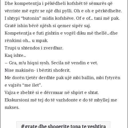
Dhe kompetentja i pëkëdheli kofshët të sëmurës që
vërriste më egër se një dhi pylli. Oh e oh e përkëdhelte.
I shtypi “butonin” midis kofshëve. Of e of… tani më pak.
Gratë ishin bërë njësh si qemer sipër saj.
Kompetentja e futi gishtin e vogël diku më thellë…dhe
rënkimi oh… u mpak.
Trupi u shtendos i zverdhur.
Kaq ishte…
– Gra, m’u hiqni sysh. Secila në vendin e vet.
Nise makinën- i bërtiti shoferit.
Me dorën tjetër derdhte pak ujë mbi ballin, mbi fytyrën
e vajzës “me ilet”.
Vajza e zbehtë si e dërrmuar në shpirt e shtat.
Ekskursioni më tej do të vazhdonte e do të mbyllej me
sukses.
grate dhe shoqerite tona te veshtira