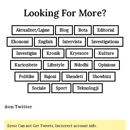
Looking For More?
Aktualitet/Lajme
Blog
Bota
Editorial
Ekonomi
English
Intervista
Investigations
Investigim
Kronik
Kryesore
Kulture
Kuriozitete
Lifestyle
Ndodhi
Opinions
Politike
Rajoni
Shendeti
Showbizz
Sociale
Sport
Teknologji
@on Twitter
Error Can not Get Tweets, Incorrect account info.