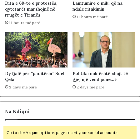
Dita e 68-të e protestës,
Lamtumirë o mik, që na
qytetarët marshojnë në
ndale ritakimin!
rrugët e Tiranës
11 hours më parë
11 hours më parë
Dy fjalë për “paditësin” Suel
Politika nuk është «hajt të
Çela
gjej një vend pune…»
2 days më parë
2 days më parë
Na Ndiqni
Go to the Arqam options page to set your social accounts.