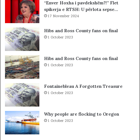
“Enver Hoxha i pavdekshëm?!” Flet
n
ë
spikerja e RTSH: U përlota sepse…
a
s
n
17 November 2024
i
d
n
a
”
Hibs and Ross County fans on final
l
S
1 October 2023
e
u
r
e
i
l
Hibs and Ross County fans on final
t
Ç
1 October 2023
a
e
k
l
i
a
Fontainebleau A Forgotten Treasure
m
1 October 2023
i
n
!
Why people are flocking to Oregon
1 October 2023