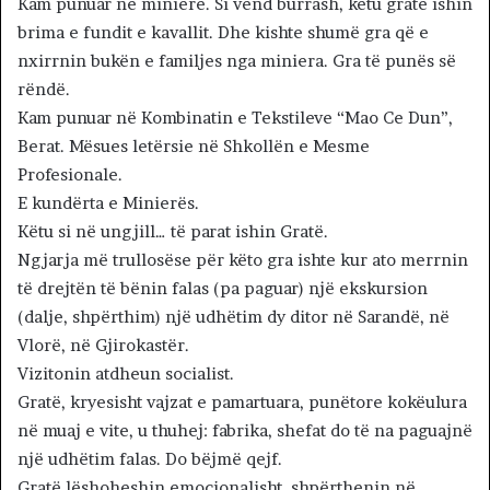
Kam punuar në minierë. Si vend burrash, këtu gratë ishin
brima e fundit e kavallit. Dhe kishte shumë gra që e
nxirrnin bukën e familjes nga miniera. Gra të punës së
rëndë.
Kam punuar në Kombinatin e Tekstileve “Mao Ce Dun”,
Berat. Mësues letërsie në Shkollën e Mesme
Profesionale.
E kundërta e Minierës.
Këtu si në ungjill… të parat ishin Gratë.
Ngjarja më trullosëse për këto gra ishte kur ato merrnin
të drejtën të bënin falas (pa paguar) një ekskursion
(dalje, shpërthim) një udhëtim dy ditor në Sarandë, në
Vlorë, në Gjirokastër.
Vizitonin atdheun socialist.
Gratë, kryesisht vajzat e pamartuara, punëtore kokëulura
në muaj e vite, u thuhej: fabrika, shefat do të na paguajnë
një udhëtim falas. Do bëjmë qejf.
Gratë lëshoheshin emocionalisht, shpërthenin në