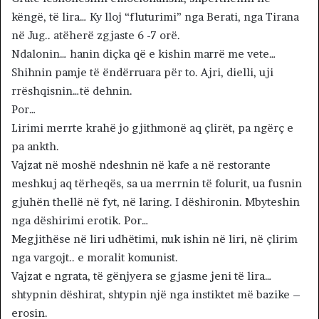
këngë, të lira… Ky lloj “fluturimi” nga Berati, nga Tirana
në Jug.. atëherë zgjaste 6 -7 orë.
Ndalonin… hanin diçka që e kishin marrë me vete…
Shihnin pamje të ëndërruara për to. Ajri, dielli, uji
rrëshqisnin…të dehnin.
Por…
Lirimi merrte krahë jo gjithmonë aq çlirët, pa ngërç e
pa ankth.
Vajzat në moshë ndeshnin në kafe a në restorante
meshkuj aq tërheqës, sa ua merrnin të folurit, ua fusnin
gjuhën thellë në fyt, në laring. I dëshironin. Mbyteshin
nga dëshirimi erotik. Por…
Megjithëse në liri udhëtimi, nuk ishin në liri, në çlirim
nga vargojt.. e moralit komunist.
Vajzat e ngrata, të gënjyera se gjasme jeni të lira…
shtypnin dëshirat, shtypin një nga instiktet më bazike –
erosin.