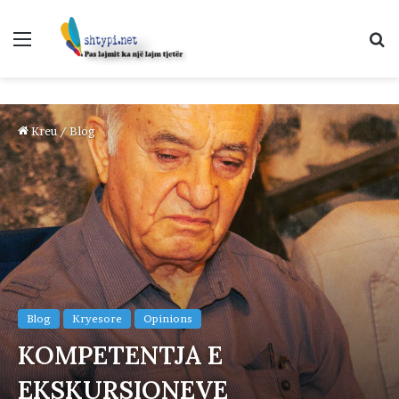
Menu
K
p
Kreu
/
Blog
Blog
Kryesore
Opinions
KOMPETENTJA E
EKSKURSIONEVE