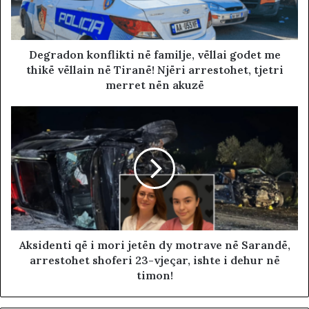
Degradon konflikti në familje, vëllai godet me
thikë vëllain në Tiranë! Njëri arrestohet, tjetri
merret nën akuzë
Aksidenti që i mori jetën dy motrave në Sarandë,
arrestohet shoferi 23-vjeçar, ishte i dehur në
timon!