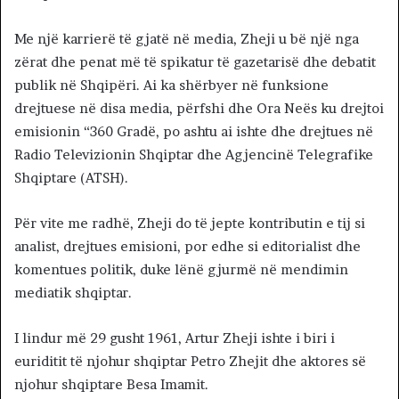
Me një karrierë të gjatë në media, Zheji u bë një nga
zërat dhe penat më të spikatur të gazetarisë dhe debatit
publik në Shqipëri. Ai ka shërbyer në funksione
drejtuese në disa media, përfshi dhe Ora Neës ku drejtoi
emisionin “360 Gradë, po ashtu ai ishte dhe drejtues në
Radio Televizionin Shqiptar dhe Agjencinë Telegrafike
Shqiptare (ATSH).
Për vite me radhë, Zheji do të jepte kontributin e tij si
analist, drejtues emisioni, por edhe si editorialist dhe
komentues politik, duke lënë gjurmë në mendimin
mediatik shqiptar.
I lindur më 29 gusht 1961, Artur Zheji ishte i biri i
euriditit të njohur shqiptar Petro Zhejit dhe aktores së
njohur shqiptare Besa Imamit.