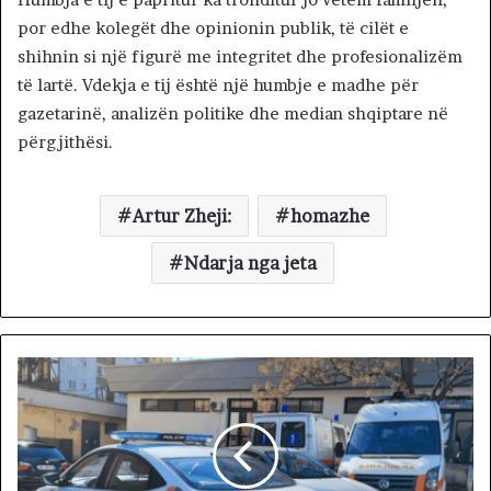
por edhe kolegët dhe opinionin publik, të cilët e
shihnin si një figurë me integritet dhe profesionalizëm
të lartë. Vdekja e tij është një humbje e madhe për
gazetarinë, analizën politike dhe median shqiptare në
përgjithësi.
Artur Zheji:
homazhe
Ndarja nga jeta