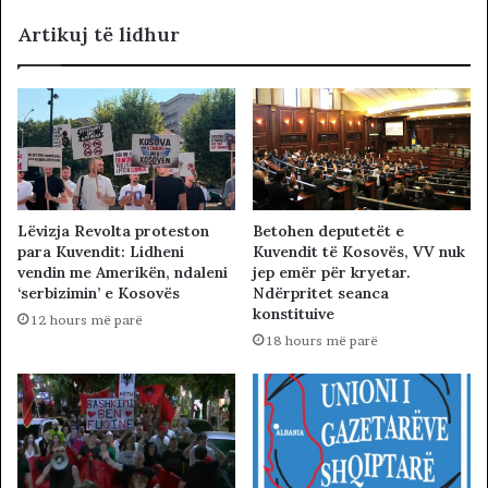
Artikuj të lidhur
Lëvizja Revolta proteston
Betohen deputetët e
para Kuvendit: Lidheni
Kuvendit të Kosovës, VV nuk
vendin me Amerikën, ndaleni
jep emër për kryetar.
‘serbizimin’ e Kosovës
Ndërpritet seanca
konstituive
12 hours më parë
18 hours më parë