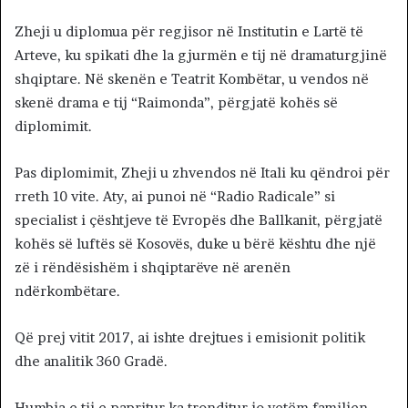
Zheji u diplomua për regjisor në Institutin e Lartë të
Arteve, ku spikati dhe la gjurmën e tij në dramaturgjinë
shqiptare. Në skenën e Teatrit Kombëtar, u vendos në
skenë drama e tij “Raimonda”, përgjatë kohës së
diplomimit.
Pas diplomimit, Zheji u zhvendos në Itali ku qëndroi për
rreth 10 vite. Aty, ai punoi në “Radio Radicale” si
specialist i çështjeve të Evropës dhe Ballkanit, përgjatë
kohës së luftës së Kosovës, duke u bërë kështu dhe një
zë i rëndësishëm i shqiptarëve në arenën
ndërkombëtare.
Që prej vitit 2017, ai ishte drejtues i emisionit politik
dhe analitik 360 Gradë.
Humbja e tij e papritur ka tronditur jo vetëm familjen,