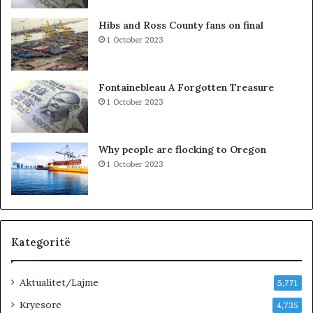
b
i
l
t
Hibs and Ross County fans on final
e
t
1 October 2023
m
ë
i
K
i
o
Fontainebleau A Forgotten Treasure
v
s
1 October 2023
ë
o
r
v
t
ë
Why people are flocking to Oregon
e
s
1 October 2023
t
,
ë
V
i
V
t
n
u
u
r
k
Kategoritë
i
j
z
e
Aktualitet/Lajme
m
p
5,771
i
e
Kryesore
4,735
t
m