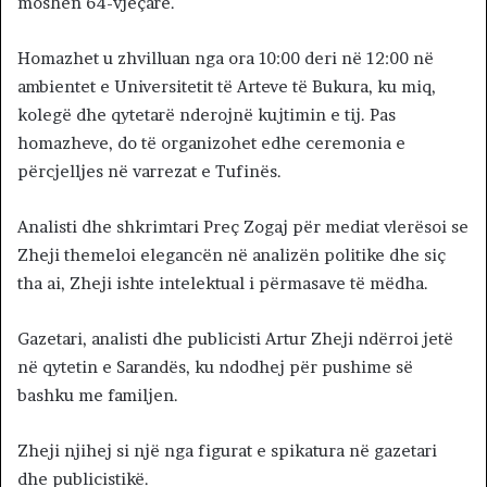
moshën 64-vjeçare.
Homazhet u zhvilluan nga ora 10:00 deri në 12:00 në
ambientet e Universitetit të Arteve të Bukura, ku miq,
kolegë dhe qytetarë nderojnë kujtimin e tij. Pas
homazheve, do të organizohet edhe ceremonia e
përcjelljes në varrezat e Tufinës.
Analisti dhe shkrimtari Preç Zogaj për mediat vlerësoi se
Zheji themeloi elegancën në analizën politike dhe siç
tha ai, Zheji ishte intelektual i përmasave të mëdha.
Gazetari, analisti dhe publicisti Artur Zheji ndërroi jetë
në qytetin e Sarandës, ku ndodhej për pushime së
bashku me familjen.
Zheji njihej si një nga figurat e spikatura në gazetari
dhe publicistikë.