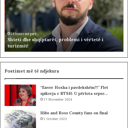
t
t
e
o
t
h
i
e
d
n
i
h
d
18 hours më parë
Shteti dhe shqiptarët, problemi i vërtetë i
e
e
turizmit!
s
p
h
u
q
t
i
e
p
t
Postimet më të ndjekura
t
ë
a
t
“Enver Hoxha i pavdekshëm?!” Flet
r
e
spikerja e RTSH: U përlota sepse…
ë
K
t
17 November 2024
u
,
v
p
e
Hibs and Ross County fans on final
r
n
1 October 2023
o
d