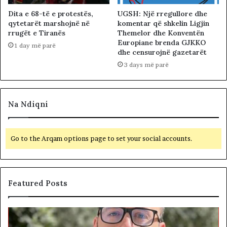
Dita e 68-të e protestës,
UGSH: Një rregullore dhe
qytetarët marshojnë në
komentar që shkelin Ligjin
rrugët e Tiranës
Themelor dhe Konventën
Europiane brenda GJKKO
1 day më parë
dhe censurojnë gazetarët
3 days më parë
Na Ndiqni
Go to the Arqam options page to set your social accounts.
Featured Posts
S
B
h
e