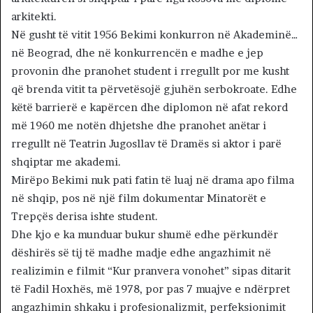
arkitekti.
Në gusht të vitit 1956 Bekimi konkurron në Akademinë…
në Beograd, dhe në konkurrencën e madhe e jep
provonin dhe pranohet student i rregullt por me kusht
që brenda vitit ta përvetësojë gjuhën serbokroate. Edhe
këtë barrierë e kapërcen dhe diplomon në afat rekord
më 1960 me notën dhjetshe dhe pranohet anëtar i
rregullt në Teatrin Jugosllav të Dramës si aktor i parë
shqiptar me akademi.
Mirëpo Bekimi nuk pati fatin të luaj në drama apo filma
në shqip, pos në një film dokumentar Minatorët e
Trepçës derisa ishte student.
Dhe kjo e ka munduar bukur shumë edhe përkundër
dëshirës së tij të madhe madje edhe angazhimit në
realizimin e filmit “Kur pranvera vonohet” sipas ditarit
të Fadil Hoxhës, më 1978, por pas 7 muajve e ndërpret
angazhimin shkaku i profesionalizmit, perfeksionimit