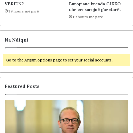
VERIUN?
Europiane brenda GJKKO
dhe censurojnë gazetarët
19 hours më parë
19 hours më parë
Na Ndiqni
Go to the Arqam options page to set your social accounts.
Featured Posts
P
N
o
D
l
A
i
R
t
J