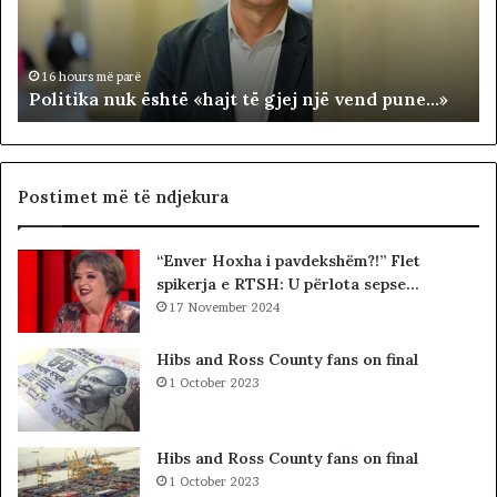
i
A
k
T
a
E
n
R
16 hours më parë
Politika nuk është «hajt të gjej një vend pune…»
u
R
k
I
ë
T
s
O
h
R
Postimet më të ndjekura
t
I
ë
A
“Enver Hoxha i pavdekshëm?!” Flet
«
L
spikerja e RTSH: U përlota sepse…
h
E
a
17 November 2024
.
j
A
t
K
Hibs and Ross County fans on final
t
A
1 October 2023
ë
A
g
R
j
D
Hibs and Ross County fans on final
e
H
1 October 2023
j
U