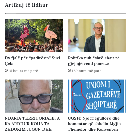
Artikuj të lidhur
Dy fjalë për “paditësin” Suel
Politika nuk është «hajt të
Çela
gjej një vend pune…»
15 hours më parë
16 hours më parë
NDARJA TERRITORIALE. A
UGSH: Një rregullore dhe
KA ARDHUR KOHA TA
komentar që shkelin Ligjin
ZHDUKIM JUGUN DHE
Themelor dhe Konventën