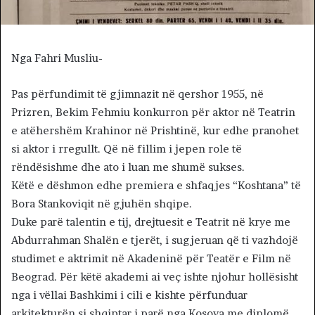
Nga Fahri Musliu-
Pas përfundimit të gjimnazit në qershor 1955, në
Prizren, Bekim Fehmiu konkurron për aktor në Teatrin
e atëhershëm Krahinor në Prishtinë, kur edhe pranohet
si aktor i rregullt. Që në fillim i jepen role të
rëndësishme dhe ato i luan me shumë sukses.
Këtë e dëshmon edhe premiera e shfaqjes “Koshtana” të
Bora Stankoviqit në gjuhën shqipe.
Duke parë talentin e tij, drejtuesit e Teatrit në krye me
Abdurrahman Shalën e tjerët, i sugjeruan që ti vazhdojë
studimet e aktrimit në Akadeninë për Teatër e Film në
Beograd. Për këtë akademi ai veç ishte njohur hollësisht
nga i vëllai Bashkimi i cili e kishte përfunduar
arkitekturën si shqiptar i parë nga Kosova me diplomë