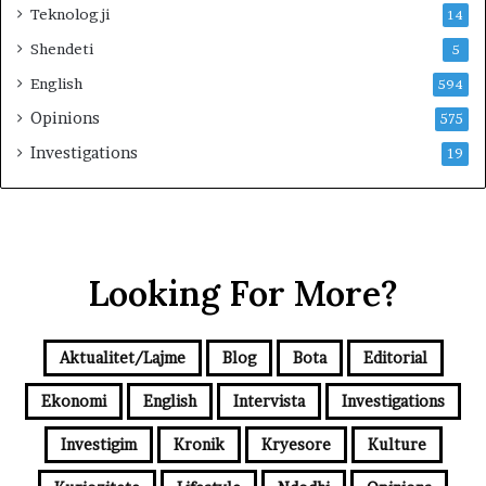
Teknologji
14
Shendeti
5
English
594
Opinions
575
Investigations
19
Looking For More?
Aktualitet/Lajme
Blog
Bota
Editorial
Ekonomi
English
Intervista
Investigations
Investigim
Kronik
Kryesore
Kulture