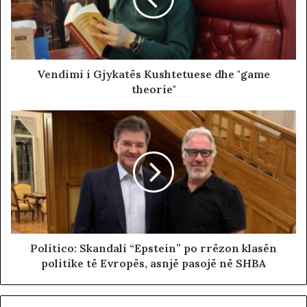
Vendimi i Gjykatës Kushtetuese dhe "game
theorie"
Politico: Skandali “Epstein” po rrëzon klasën
politike të Evropës, asnjë pasojë në SHBA