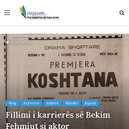
Menu
K
p
Kreu
/
Blog
Blog
Kryesore
Kulture
Ndodhi
Rajoni
Fillimi i karrierës së Bekim
Fehmiut si aktor