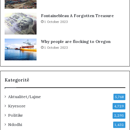
n
R
j
K
Fontainebleau A Forgotten Treasure
ë
O
1 October 2023
v
H
e
A
n
T
Why people are flocking to Oregon
d
A
1 October 2023
p
Z
u
H
n
D
e
U
…
K
»
I
Kategoritë
M
J
Aktualitet/Lajme
U
5,768
G
Kryesore
4,729
U
Politike
N
2,295
D
Ndodhi
1,432
H