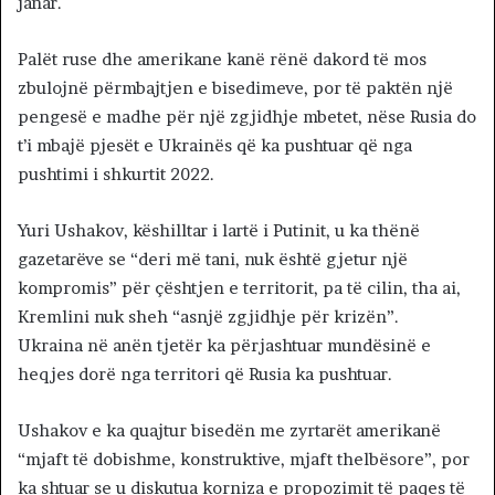
janar.
Palët ruse dhe amerikane kanë rënë dakord të mos
zbulojnë përmbajtjen e bisedimeve, por të paktën një
pengesë e madhe për një zgjidhje mbetet, nëse Rusia do
t’i mbajë pjesët e Ukrainës që ka pushtuar që nga
pushtimi i shkurtit 2022.
Yuri Ushakov, këshilltar i lartë i Putinit, u ka thënë
gazetarëve se “deri më tani, nuk është gjetur një
kompromis” për çështjen e territorit, pa të cilin, tha ai,
Kremlini nuk sheh “asnjë zgjidhje për krizën”.
Ukraina në anën tjetër ka përjashtuar mundësinë e
heqjes dorë nga territori që Rusia ka pushtuar.
Ushakov e ka quajtur bisedën me zyrtarët amerikanë
“mjaft të dobishme, konstruktive, mjaft thelbësore”, por
ka shtuar se u diskutua korniza e propozimit të paqes të