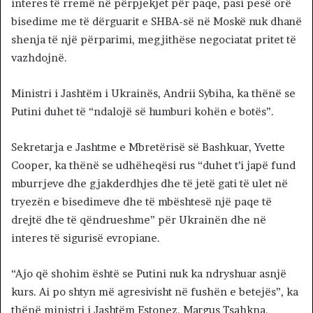
interes të rremë në përpjekjet për paqe, pasi pesë orë
bisedime me të dërguarit e SHBA-së në Moskë nuk dhanë
shenja të një përparimi, megjithëse negociatat pritet të
vazhdojnë.
Ministri i Jashtëm i Ukrainës, Andrii Sybiha, ka thënë se
Putini duhet të “ndalojë së humburi kohën e botës”.
Sekretarja e Jashtme e Mbretërisë së Bashkuar, Yvette
Cooper, ka thënë se udhëheqësi rus “duhet t’i japë fund
mburrjeve dhe gjakderdhjes dhe të jetë gati të ulet në
tryezën e bisedimeve dhe të mbështesë një paqe të
drejtë dhe të qëndrueshme” për Ukrainën dhe në
interes të sigurisë evropiane.
“Ajo që shohim është se Putini nuk ka ndryshuar asnjë
kurs. Ai po shtyn më agresivisht në fushën e betejës”, ka
thënë ministri i Jashtëm Estonez, Margus Tsahkna.