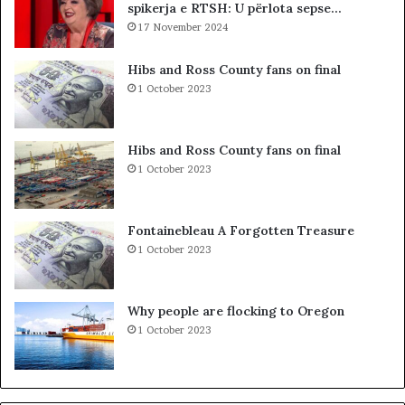
spikerja e RTSH: U përlota sepse…
-
t
s
17 November 2024
s
d
i
h
b
Hibs and Ross County fans on final
e
a
1 October 2023
S
r
P
c
A
o
Hibs and Ross County fans on final
K
l
1 October 2023
-
e
u
t
t
ë
Fontainebleau A Forgotten Treasure
,
s
1 October 2023
p
h
a
k
s
o
Why people are flocking to Oregon
u
d
1 October 2023
r
r
i
a
t
n
ë
e