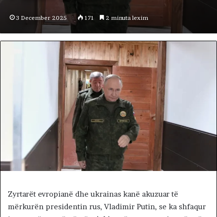
3 December 2025
171
2 minuta lexim
Zyrtarët evropianë dhe ukrainas kanë akuzuar të
mërkurën presidentin rus, Vladimir Putin, se ka shfaqur