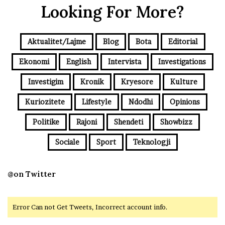
Looking For More?
Aktualitet/Lajme
Blog
Bota
Editorial
Ekonomi
English
Intervista
Investigations
Investigim
Kronik
Kryesore
Kulture
Kuriozitete
Lifestyle
Ndodhi
Opinions
Politike
Rajoni
Shendeti
Showbizz
Sociale
Sport
Teknologji
@on Twitter
Error Can not Get Tweets, Incorrect account info.