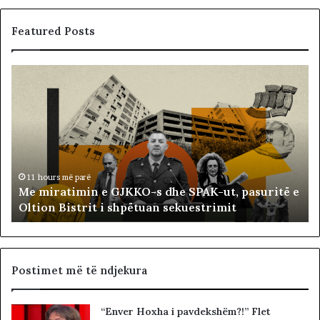
Featured Posts
M
B
e
a
m
l
i
l
r
i
a
s
t
t
i
ë
11 hours më parë
Me miratimin e GJKKO-s dhe SPAK-ut, pasuritë e
m
t
Oltion Bistrit i shpëtuan sekuestrimit
i
s
n
o
e
c
G
i
J
a
Postimet më të ndjekura
K
l
K
i
“Enver Hoxha i pavdekshëm?!” Flet
O
s