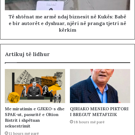
Të shtënat me armë ndaj biznesit në Kukës: Babë
e bir autorët e dyshuar, njëri në pranga tjetri në
kërkim
Artikuj të lidhur
Me miratimin e GJKKO-s dhe
QIRIAKO MENIKO PIKTORI
SPAK-ut, pasuritë e Oltion
I BREGUT METAFIZIK
Bistrit i shpëtuan
18 hours më parë
sekuestrimit
11 hours më parë