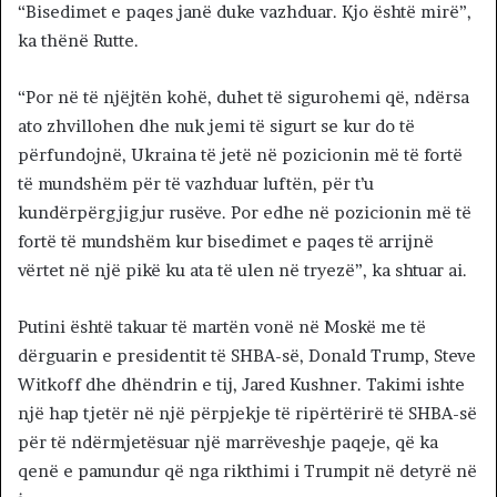
“Bisedimet e paqes janë duke vazhduar. Kjo është mirë”,
ka thënë Rutte.
“Por në të njëjtën kohë, duhet të sigurohemi që, ndërsa
ato zhvillohen dhe nuk jemi të sigurt se kur do të
përfundojnë, Ukraina të jetë në pozicionin më të fortë
të mundshëm për të vazhduar luftën, për t’u
kundërpërgjigjur rusëve. Por edhe në pozicionin më të
fortë të mundshëm kur bisedimet e paqes të arrijnë
vërtet në një pikë ku ata të ulen në tryezë”, ka shtuar ai.
Putini është takuar të martën vonë në Moskë me të
dërguarin e presidentit të SHBA-së, Donald Trump, Steve
Witkoff dhe dhëndrin e tij, Jared Kushner. Takimi ishte
një hap tjetër në një përpjekje të ripërtërirë të SHBA-së
për të ndërmjetësuar një marrëveshje paqeje, që ka
qenë e pamundur që nga rikthimi i Trumpit në detyrë në