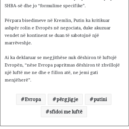
SHBA-së dhe jo “formulime specifike”.
Përpara bisedimeve në Kremlin, Putin ka kritikuar
ashpër rolin e Evropës në negociata, duke akuzuar
vendet në kontinent se duan të sabotojnë një
marrëveshje.
Ai ka deklaruar se megjithëse nuk dëshiron të luftojë
Evropën, “nëse Evropa papritmas dëshiron të zhvillojë
një luftë me ne dhe e fillon atë, ne jemi gati
menjëherë”.
Evropa
përgjigje
putini
sfidoi me luftë