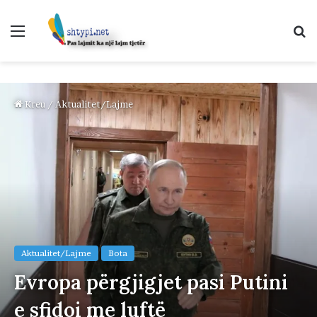
Menu
K
p
Kreu
/
Aktualitet/Lajme
Aktualitet/Lajme
Bota
Evropa përgjigjet pasi Putini
e sfidoi me luftë