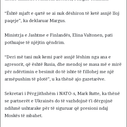
“Është mjaft e qartë se ai nuk dëshiron të ketë asnjë lloj
paqeje”, ka deklaruar Margus.
Ministrja e Jashtme e Finlandës, Elina Valtonen, pati
pothuajse të njëjtin qëndrim.
“Deri më tani nuk kemi parë asnjë lëshim nga ana e
agresorit, që është Rusia, dhe mendoj se masa më e mirë
për ndërtimin e besimit do të ishte të fillohej me një
armëpushim të plotë”, u ka thënë ajo gazetarëve.
Sekretari i Përgjithshëm i NATO-s, Mark Rutte, ka thënë
se partnerët e Ukrainës do të vazhdojnë t’i dërgojnë
ndihmë ushtarake për të siguruar që presioni ndaj
Moskës të mbahet.