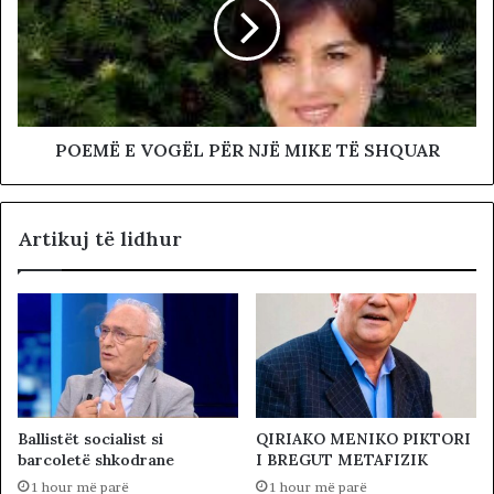
POEMË E VOGËL PËR NJË MIKE TË SHQUAR
Artikuj të lidhur
Ballistët socialist si
QIRIAKO MENIKO PIKTORI
barcoletë shkodrane
I BREGUT METAFIZIK
1 hour më parë
1 hour më parë