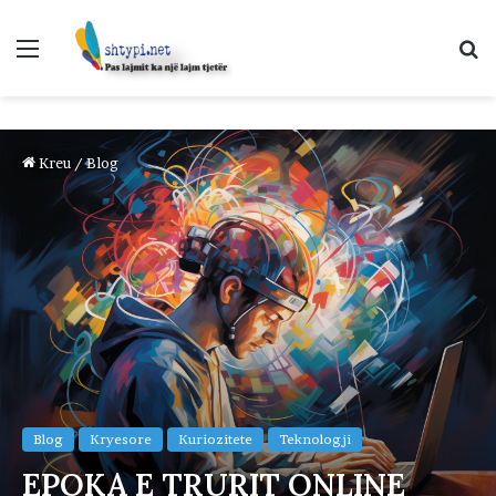
Menu
K
p
Kreu
/
Blog
Blog
Kryesore
Kuriozitete
Teknologji
EPOKA E TRURIT ONLINE