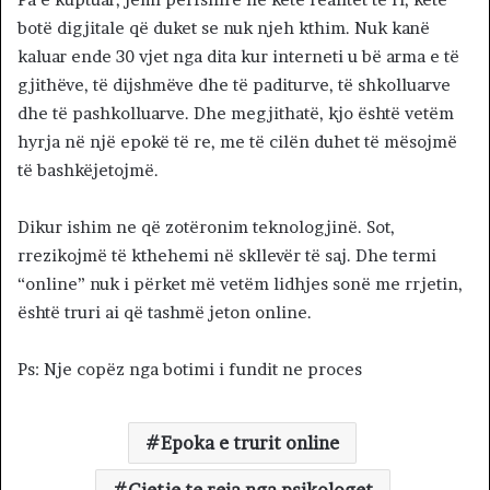
botë digjitale që duket se nuk njeh kthim. Nuk kanë
kaluar ende 30 vjet nga dita kur interneti u bë arma e të
gjithëve, të dijshmëve dhe të paditurve, të shkolluarve
dhe të pashkolluarve. Dhe megjithatë, kjo është vetëm
hyrja në një epokë të re, me të cilën duhet të mësojmë
të bashkëjetojmë.
Dikur ishim ne që zotëronim teknologjinë. Sot,
rrezikojmë të kthehemi në skllevër të saj. Dhe termi
“online” nuk i përket më vetëm lidhjes sonë me rrjetin,
është truri ai që tashmë jeton online.
Ps: Nje copëz nga botimi i fundit ne proces
Epoka e trurit online