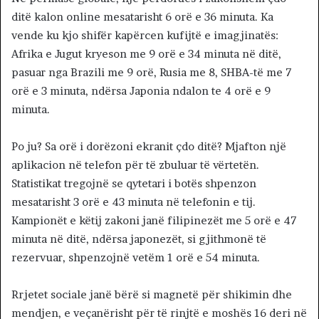
ditë kalon online mesatarisht 6 orë e 36 minuta. Ka
vende ku kjo shifër kapërcen kufijtë e imagjinatës:
Afrika e Jugut kryeson me 9 orë e 34 minuta në ditë,
pasuar nga Brazili me 9 orë, Rusia me 8, SHBA-të me 7
orë e 3 minuta, ndërsa Japonia ndalon te 4 orë e 9
minuta.
Po ju? Sa orë i dorëzoni ekranit çdo ditë? Mjafton një
aplikacion në telefon për të zbuluar të vërtetën.
Statistikat tregojnë se qytetari i botës shpenzon
mesatarisht 3 orë e 43 minuta në telefonin e tij.
Kampionët e këtij zakoni janë filipinezët me 5 orë e 47
minuta në ditë, ndërsa japonezët, si gjithmonë të
rezervuar, shpenzojnë vetëm 1 orë e 54 minuta.
Rrjetet sociale janë bërë si magnetë për shikimin dhe
mendjen, e veçanërisht për të rinjtë e moshës 16 deri në