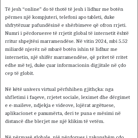
Të jesh “online” do të thotë të jesh i lidhur me botën
përmes një kompjuteri, telefoni apo tableti, duke
shfrytëzuar pafundësinë e shërbimeve që ofron rrjeti.
Numri i përdoruesve të rrjetit global të internetit është
rritur shpejtësi marramendëse. Në vitin 2024, mbi 5.52
miliardë njerëz në mbarë botën ishin të lidhur me
internetin, një shifër marramendëse, që pritet të rritet
edhe më tej, duke çuar informacionin digjitale në çdo
cep të globit.
Në këtë univers virtual përfshihen gjithçka: nga
shfletimi i faqeve, rrjetet sociale, leximet dhe dërgimet
e e-maileve, ndjekja e videove, lojërat argëtuese,
aplikacionet e panumërta, deri te puna e mësimi në
distancë dhe blerjet me një klikim të vetëm.
Në përmasë globale, një përdorues i zakonshëm çdo