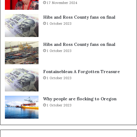
R
17 November 2024
e
I
s
I
t
Hibs and Ross County fans on final
B
o
1 October 2023
R
n
E
p
G
a
Hibs and Ross County fans on final
U
r
1 October 2023
T
a
M
K
E
u
Fontainebleau A Forgotten Treasure
T
v
1 October 2023
A
e
F
n
I
d
Why people are flocking to Oregon
Z
i
1 October 2023
I
t
K
:
L
i
d