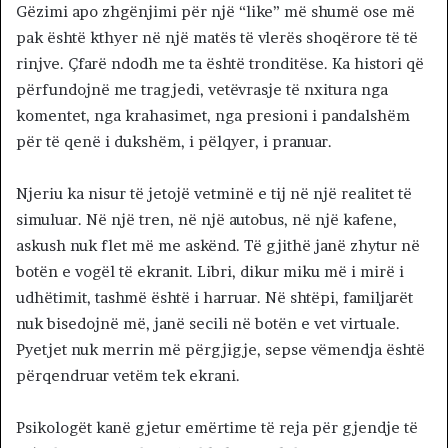
Gëzimi apo zhgënjimi për një “like” më shumë ose më
pak është kthyer në një matës të vlerës shoqërore të të
rinjve. Çfarë ndodh me ta është tronditëse. Ka histori që
përfundojnë me tragjedi, vetëvrasje të nxitura nga
komentet, nga krahasimet, nga presioni i pandalshëm
për të qenë i dukshëm, i pëlqyer, i pranuar.
Njeriu ka nisur të jetojë vetminë e tij në një realitet të
simuluar. Në një tren, në një autobus, në një kafene,
askush nuk flet më me askënd. Të gjithë janë zhytur në
botën e vogël të ekranit. Libri, dikur miku më i mirë i
udhëtimit, tashmë është i harruar. Në shtëpi, familjarët
nuk bisedojnë më, janë secili në botën e vet virtuale.
Pyetjet nuk merrin më përgjigje, sepse vëmendja është
përqendruar vetëm tek ekrani.
Psikologët kanë gjetur emërtime të reja për gjendje të