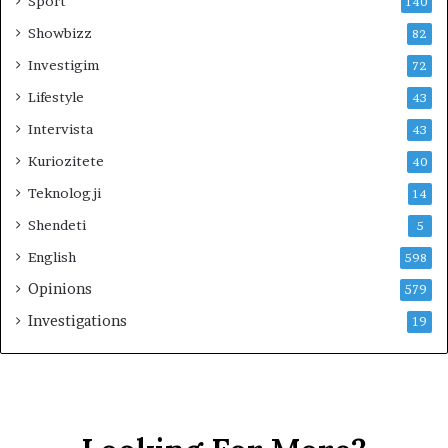
Sport
140
d
Showbizz
82
a
l
Investigim
72
e
Lifestyle
43
n
i
Intervista
43
‘
Kuriozitete
40
s
e
Teknologji
14
r
Shendeti
5
b
i
English
598
z
Opinions
579
i
m
Investigations
19
i
n
’
e
K
o