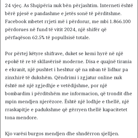
24 vjeç. As Shqipëria nuk bën përjashtim. Interneti është
bërë pjesë e pandashme e jetës sonë të përditshme.
Facebook mbetet rrjeti më i përdorur, me mbi 1.866.100
përdorues në fund të vitit 2024, një shifër që
përfaqëson 62.5% të popullsisë totale.
Por përtej këtyre shifrave, duket se kemi hyrë në një
epokë të re të skllavërisë moderne. Disa e quajnë tirania
e ekranit, një pushtet i heshtur që na mban të lidhur pa
zinxhirë të dukshëm. Qëndrimi i zgjatur online nuk
është më një zgjedhje e vetëdijshme, por një
bombardim i përditshëm me informacion, që trondit dhe
mpin mendjen njerëzore. Është një lodhje e thellë, një
rraskapitje e padukshme që gërryen thellë kapacitetet
tona mendore.
Kjo varësi burgos mendjen dhe shndërron sjelljen.