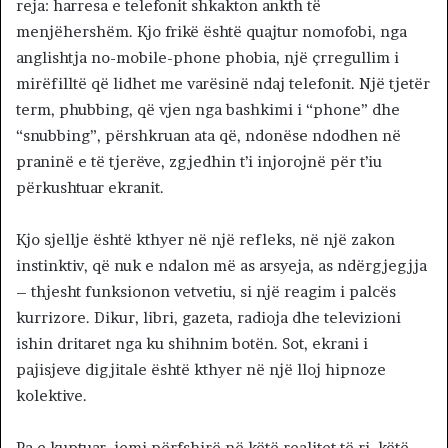
reja: harresa e telefonit shkakton ankth të
menjëhershëm. Kjo frikë është quajtur nomofobi, nga
anglishtja no-mobile-phone phobia, një çrregullim i
mirëfilltë që lidhet me varësinë ndaj telefonit. Një tjetër
term, phubbing, që vjen nga bashkimi i “phone” dhe
“snubbing”, përshkruan ata që, ndonëse ndodhen në
praninë e të tjerëve, zgjedhin t’i injorojnë për t’iu
përkushtuar ekranit.
Kjo sjellje është kthyer në një refleks, në një zakon
instinktiv, që nuk e ndalon më as arsyeja, as ndërgjegjja
– thjesht funksionon vetvetiu, si një reagim i palcës
kurrizore. Dikur, libri, gazeta, radioja dhe televizioni
ishin dritaret nga ku shihnim botën. Sot, ekrani i
pajisjeve digjitale është kthyer në një lloj hipnoze
kolektive.
Pa e kuptuar, jemi përfshirë në këtë realitet të ri, këtë