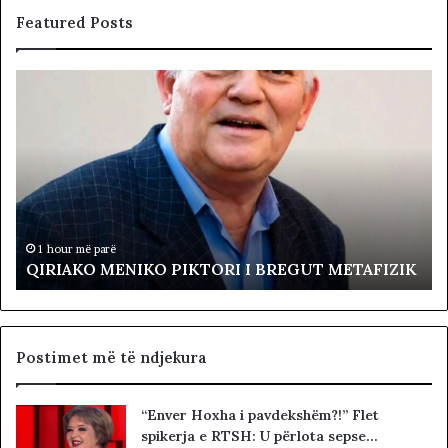
Featured Posts
Q
L
I
ë
R
v
I
i
A
z
K
j
O
a
M
R
E
e
1 hour më parë
QIRIAKO MENIKO PIKTORI I BREGUT METAFIZIK
N
v
I
o
K
l
O
t
P
a
Postimet më të ndjekura
I
p
K
r
“Enver Hoxha i pavdekshëm?!” Flet
T
o
spikerja e RTSH: U përlota sepse…
O
t