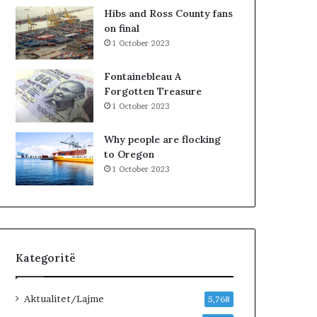
n
R
Hibs and Ross County fans
j
K
on final
ë
O
1 October 2023
v
H
e
A
Fontainebleau A
n
T
Forgotten Treasure
d
A
1 October 2023
p
Z
u
H
Why people are flocking
n
D
to Oregon
e
U
1 October 2023
…
K
»
I
M
J
U
G
Kategoritë
U
N
D
Aktualitet/Lajme
5,768
H