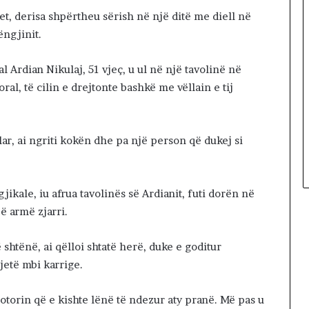
et, derisa shpërtheu sërish në një ditë me diell në
ëngjinit.
 Ardian Nikulaj, 51 vjeç, u ul në një tavolinë në
ral, të cilin e drejtonte bashkë me vëllain e tij
ar, ai ngriti kokën dhe pa një person që dukej si
ikale, iu afrua tavolinës së Ardianit, futi dorën në
ë armë zjarri.
shtënë, ai qëlloi shtatë herë, duke e goditur
jetë mbi karrige.
otorin që e kishte lënë të ndezur aty pranë. Më pas u