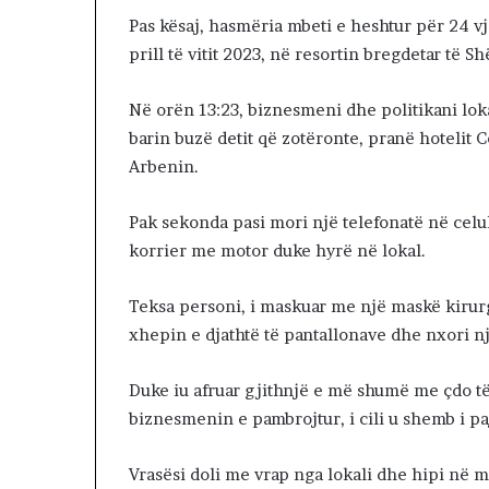
s
Pas kësaj, hasmëria mbeti e heshtur për 24 vj
ë
prill të vitit 2023, në resortin bregdetar të Sh
k
o
Në orën 13:23, biznesmeni dhe politikani lokal
k
ë
barin buzë detit që zotëronte, pranë hotelit Co
s
Arbenin.
Pak sekonda pasi mori një telefonatë në celul
korrier me motor duke hyrë në lokal.
Teksa personi, i maskuar me një maskë kirurgj
xhepin e djathtë të pantallonave dhe nxori nj
Duke iu afruar gjithnjë e më shumë me çdo të 
biznesmenin e pambrojtur, i cili u shemb i pa
Vrasësi doli me vrap nga lokali dhe hipi në m