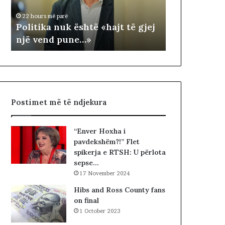
1 day më parë
k
T
NDARJA TER
22 hours më parë
a
E
Politika nuk është «hajt të gjej
ARDHUR KO
n
R
një vend pune…»
JUGUN DHE
u
R
k
I
ë
T
s
O
h
R
t
I
Postimet më të ndjekura
ë
A
«
L
h
E
“Enver Hoxha i
a
.
pavdekshëm?!” Flet
j
A
spikerja e RTSH: U përlota
t
K
sepse…
t
A
17 November 2024
ë
A
g
R
Hibs and Ross County fans
j
D
on final
e
H
1 October 2023
j
U