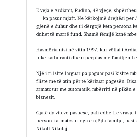
a
n
E veja e Ardianit, Rudina, 49 vjeçe, shpërtheu
s
— ka pasur mjaft. Ne kërkojmë drejtësi për A
i
gjënë e duhur dhe t’i dërgojë këta persona kë
i
f
duhet të marrë fund. Shumë fëmijë kanë mbet
u
n
Hasmëria nisi në vitin 1997, kur vëllai i Ardi
d
pikë karburanti dhe u përplas me familjen Le
i
t
p
Një i ri ishte larguar pa paguar pasi kishte 
a
fliste me të atin për të kërkuar pagesën. Dis
r
armatosur me automatik, mbërriti në pikën e 
a
biznesit.
p
r
e
Gjatë dy viteve pasuese, pati edhe tre vrasje t
r
person i armatosur nga e njëjta familje, pasi a
j
Nikoll Nikulaj.
e
s