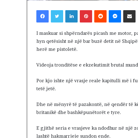
Trump këmbën
ë
negociatat me 
Facebook
Twitter
LinkedIn
Pinterest
Reddit
Messenger
Shpërndaj nëpërmjet Emailit
m
vazhdojnë: Shan
b
prerjes së kokë
ë
n
I maskuar si shpërndarës picash me motor, p
g
hyn qetësisht në një bar buzë detit në Shqi
u
herë me pistoletë.
l
s
e
Videoja tronditëse e ekzekutimit brutal mund t
n
e
Por kjo ishte një vrasje reale kapitulli më i f
g
tetë jetë.
o
c
i
Dhe në mënyrë të pazakontë, në qendër të kë
a
britanikë dhe bashkëpunëtorët e tyre.
t
a
E gjithë seria e vrasjeve ka ndodhur në një zo
t
m
lashtë hakmarrjeje sundon ende.