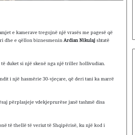
gul se
ë
Iranin po
21 hours më parë
p
si i fundit para
Dy fjalë për “paditësin” Suel
ë
s
Çela
r
“
amjet e kamerave tregojnë një vrasës me pagesë që
p
përi dhe e qëllon biznesmenin
Ardian Nikulaj
shtatë
a
d
i
t
ë duket si një skenë nga një triller hollivudian.
ë
s
undit i një hasmërie 30-vjeçare, që deri tani ka marrë
i
n
”
S
saj përplasjeje vdekjeprurëse janë tashmë disa
u
e
l
në të thellë të veriut të Shqipërisë, ku një kod i
Ç
e