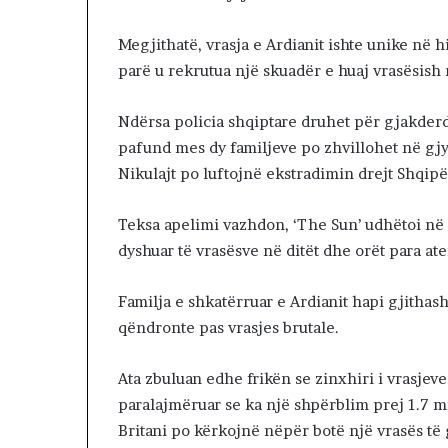
e
I
Megjithatë, vrasja e Ardianit ishte unike në 
r
parë u rekrutua një skuadër e huaj vrasësish 
a
n
i
Ndërsa policia shqiptare druhet për gjakderd
n
pafund mes dy familjeve po zhvillohet në gjyk
p
Nikulajt po luftojnë ekstradimin drejt Shqipër
o
v
a
Teksa apelimi vazhdon, ‘The Sun’ udhëtoi në 
z
dyshuar të vrasësve në ditët dhe orët para aten
h
d
Familja e shkatërruar e Ardianit hapi gjithash
o
j
qëndronte pas vrasjes brutale.
n
ë
Ata zbuluan edhe frikën se zinxhiri i vrasjev
:
paralajmëruar se ka një shpërblim prej 1.7 m
S
Britani po kërkojnë nëpër botë një vrasës të
h