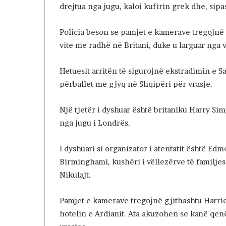
drejtua nga jugu, kaloi kufirin grek dhe, sipas
Policia beson se pamjet e kamerave tregojnë R
vite me radhë në Britani, duke u larguar nga 
Hetuesit arritën të sigurojnë ekstradimin e S
përballet me gjyq në Shqipëri për vrasje.
Një tjetër i dyshuar është britaniku Harry Si
nga jugu i Londrës.
I dyshuari si organizator i atentatit është Ed
Birminghami, kushëri i vëllezërve të familj
Nikulajt.
Pamjet e kamerave tregojnë gjithashtu Harri
hotelin e Ardianit. Ata akuzohen se kanë qenë