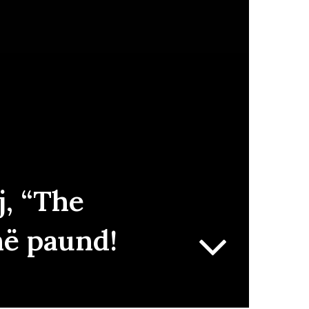
j, “The
në paund!