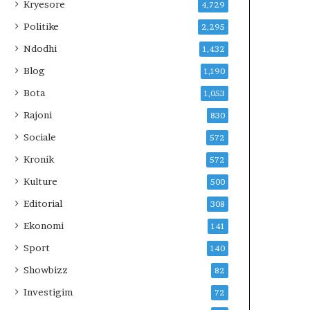
E
Kryesore
4,729
V
Politike
2,295
E
R
Ndodhi
1,432
I
Blog
1,190
U
N
Bota
1,053
?
Rajoni
830
Sociale
572
Kronik
572
Kulture
500
Editorial
308
Ekonomi
141
Sport
140
Showbizz
82
Investigim
72