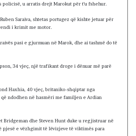
 policisë, u arratis drejt Marokut për t’u fshehur.
uben Saraiva, shtetas portugez që kishte jetuar për
vendi i krimit me motor.
araivës pasi e gjurmuan në Marok, dhe ai tashmë do të
mpson, 34 vjeç, një trafikant droge i dënuar më parë
mond Haxhia, 40 vjeç, britaniko-shqiptar nga
es që ndodhen në hasmëri me familjen e Ardian
et Bridgeman dhe Steven Hunt duke u regjistruar në
 pjesë e vëzhgimit të lëvizjeve të viktimës para