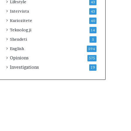
Lifestyle
43
Intervista
43
Kuriozitete
40
Teknologji
14
Shendeti
5
English
594
Opinions
575
Investigations
19