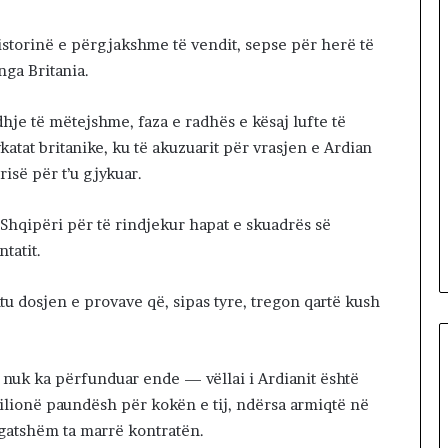
l
a
historinë e përgjakshme të vendit, sepse për herë të
nga Britania.
hje të mëtejshme, faza e radhës e kësaj lufte të
atat britanike, ku të akuzuarit për vrasjen e Ardian
isë për t’u gjykuar.
Shqipëri për të rindjekur hapat e skuadrës së
tatit.
tu dosjen e provave që, sipas tyre, tregon qartë kush
e nuk ka përfunduar ende — vëllai i Ardianit është
ilionë paundësh për kokën e tij, ndërsa armiqtë në
 gatshëm ta marrë kontratën.