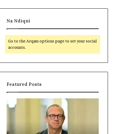
Na Ndiqni
Go to the Arqam options page to set your social
accounts.
Featured Posts
P
N
o
D
l
A
i
R
t
J
i
A