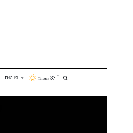
℃
37
Kërko
ENGLISH
Tirana
për