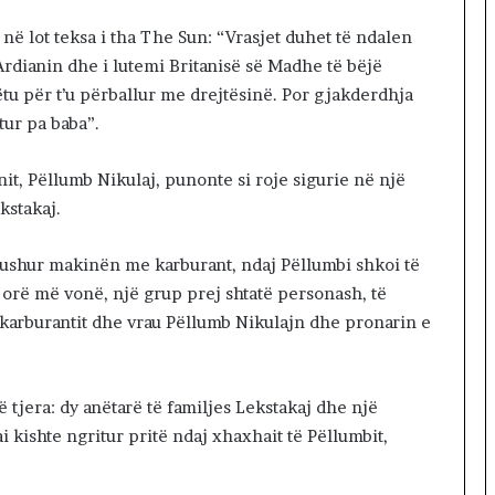
 në lot teksa i tha The Sun: “Vrasjet duhet të ndalen
rdianin dhe i lutemi Britanisë së Madhe të bëjë
tu për t’u përballur me drejtësinë. Por gjakderdhja
ur pa baba”.
anit, Pëllumb Nikulaj, punonte si roje sigurie në një
kstakaj.
mbushur makinën me karburant, ndaj Pëllumbi shkoi të
a orë më vonë, një grup prej shtatë personash, të
karburantit dhe vrau Pëllumb Nikulajn dhe pronarin e
ë tjera: dy anëtarë të familjes Lekstakaj dhe një
i kishte ngritur pritë ndaj xhaxhait të Pëllumbit,