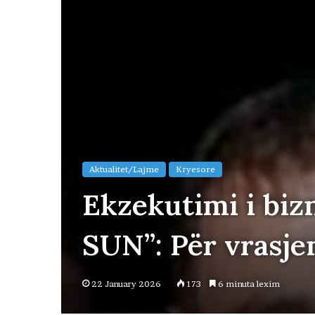
Aktualitet/Lajme
Kryesore
Ekzekutimi i biz
SUN”: Për vrasjen
22 January 2026
173
6 minuta lexim