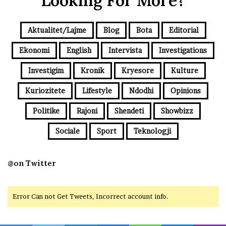
Looking For More?
Aktualitet/Lajme
Blog
Bota
Editorial
Ekonomi
English
Intervista
Investigations
Investigim
Kronik
Kryesore
Kulture
Kuriozitete
Lifestyle
Ndodhi
Opinions
Politike
Rajoni
Shendeti
Showbizz
Sociale
Sport
Teknologji
@on Twitter
Error Can not Get Tweets, Incorrect account info.