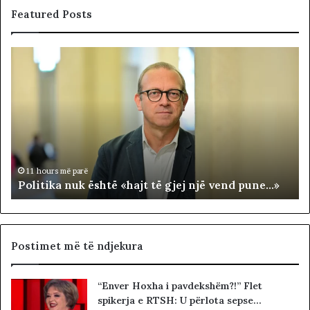
Featured Posts
P
N
o
D
l
A
i
R
t
J
i
A
k
T
a
E
n
R
11 hours më parë
Politika nuk është «hajt të gjej një vend pune…»
u
R
k
I
ë
T
s
O
h
R
Postimet më të ndjekura
t
I
ë
A
“Enver Hoxha i pavdekshëm?!” Flet
«
L
spikerja e RTSH: U përlota sepse…
h
E