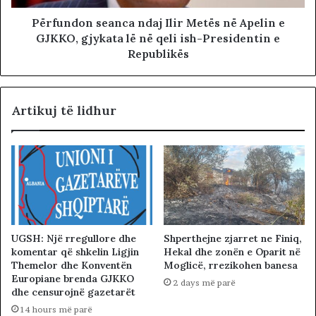
Përfundon seanca ndaj Ilir Metës në Apelin e
GJKKO, gjykata lë në qeli ish-Presidentin e
Republikës
Artikuj të lidhur
UGSH: Një rregullore dhe
Shperthejne zjarret ne Finiq,
komentar që shkelin Ligjin
Hekal dhe zonën e Oparit në
Themelor dhe Konventën
Moglicë, rrezikohen banesa
Europiane brenda GJKKO
2 days më parë
dhe censurojnë gazetarët
14 hours më parë