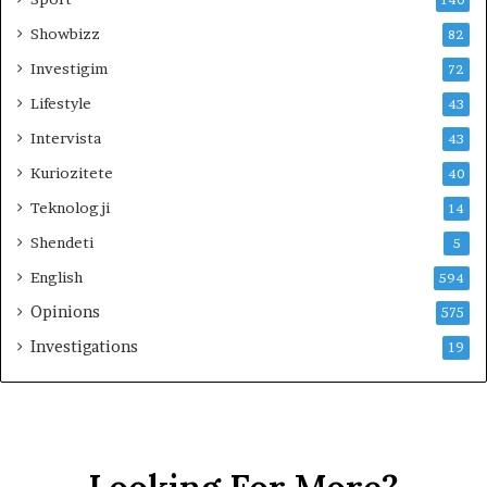
140
Showbizz
82
Investigim
72
Lifestyle
43
Intervista
43
Kuriozitete
40
Teknologji
14
Shendeti
5
English
594
Opinions
575
Investigations
19