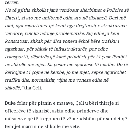
terren.
Në të gjitha shkollat janë vendosur shërbimet e Policisë së
Shtetit, si ato me uniformë edhe ato në distancë. Deri më
tani, nga raportimet që kemi nga drejtuesit e strukturave
vendore, nuk ka ndonjë problematikë. Siç edhe ju keni
konstatuar, shkak për disa vonesa është bërë trafiku i
ngarkuar, për shkak të infrastrukturës, por edhe
transportit, dëshirës që kanë prindërit për t’i çuar fëmijët
në shkollë me mjet. Ka pasur një ngarkesë të madhe. Do të
kërkojmë t’i çojnë në këmbë, jo me mjet, sepse ngarkohet
trafiku dhe, normalisht, vijnë me vonesa edhe në
shkollë,”
tha Çeli.
Duke folur për planin e masave, Çeli u bëri thirrje si
oficerëve të sigurisë, ashtu edhe prindërve dhe
mësuesve që të tregohen të vëmendshëm për sendet që
fëmijët marrin në shkollë me vete.