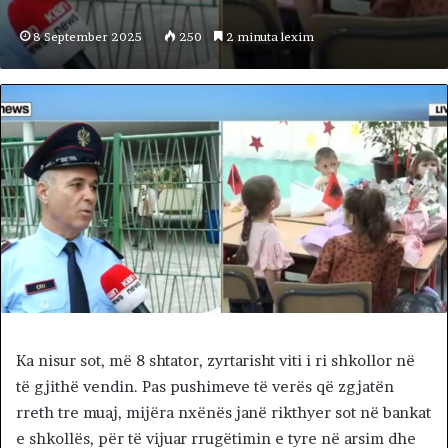
8 September 2025
250
2 minuta lexim
Ka nisur sot, më 8 shtator, zyrtarisht viti i ri shkollor në
të gjithë vendin. Pas pushimeve të verës që zgjatën
rreth tre muaj, mijëra nxënës janë rikthyer sot në bankat
e shkollës, për të vijuar rrugëtimin e tyre në arsim dhe