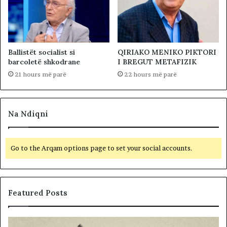
Ballistët socialist si
QIRIAKO MENIKO PIKTORI
barcoletë shkodrane
I BREGUT METAFIZIK
21 hours më parë
22 hours më parë
Na Ndiqni
Go to the Arqam options page to set your social accounts.
Featured Posts
M
B