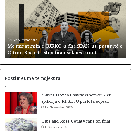
e
a
m
l
i
l
r
i
a
s
t
t
i
ë
15 hours më parë
Me miratimin e GJKKO-s dhe SPAK-ut, pasuritë e
m
t
Oltion Bistrit i shpëtuan sekuestrimit
i
s
n
o
e
c
G
i
J
a
Postimet më të ndjekura
K
l
K
i
“Enver Hoxha i pavdekshëm?!” Flet
O
s
spikerja e RTSH: U përlota sepse…
-
t
s
17 November 2024
s
d
i
h
b
Hibs and Ross County fans on final
e
a
1 October 2023