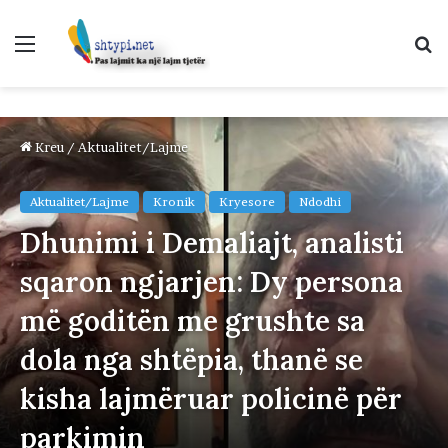
Menu
K
p
Kreu
/
Aktualitet/Lajme
Aktualitet/Lajme
Kronik
Kryesore
Ndodhi
Dhunimi i Demaliajt, analisti
sqaron ngjarjen: Dy persona
më goditën me grushte sa
dola nga shtëpia, thanë se
kisha lajmëruar policinë për
parkimin