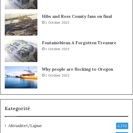
S
r
P
c
A
o
Hibs and Ross County fans on final
K
l
1 October 2023
-
e
u
t
t
ë
Fontainebleau A Forgotten Treasure
,
s
1 October 2023
p
h
a
k
s
o
Why people are flocking to Oregon
u
d
1 October 2023
r
r
i
a
t
n
ë
e
e
O
Kategoritë
l
t
Aktualitet/Lajme
i
5,773
o