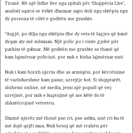
Tiranë. Në një lidhe live nga spitali për ‘Shqipëria Live’,
analisti sqaroi se është dhunuar sapo doli nga shtëpia nga
dy persona të cilët e goditën me grushte.
“Asgjë, po dilja nga shtëpia dhe dy veta të lagjes që kanë
dyqan aty më sulmuan. Një polic po i vinte gjobë për
parkim të gabuar. Më goditën me grushte se thanë që
kam lajmëruar policinë, por nuk e kisha lajmëruar unë.
Nuk i kam borxh njeriu dhe as armiqësi, por kërcënime
të vazhdueshme kam pasur, urrejtje kot. Si shqiptarët,
shihemi online, në media, jemi një popull që veç
urrejmë, por nuk e kuptojmë që me këtë do të
shkatërrojmë vetveten.
Shumë njerëz më thonë pse rri, pse ashtu, unë rri ku të
më dojë qejfi mua. Nuk besoj që më rrahën për