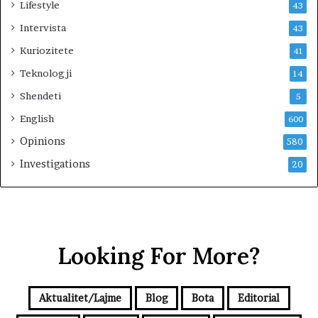
Lifestyle
43
e
s
Intervista
43
t
Kuriozitete
41
r
i
Teknologji
14
m
Shendeti
i
5
t
English
600
Opinions
580
Investigations
20
Looking For More?
Aktualitet/Lajme
Blog
Bota
Editorial