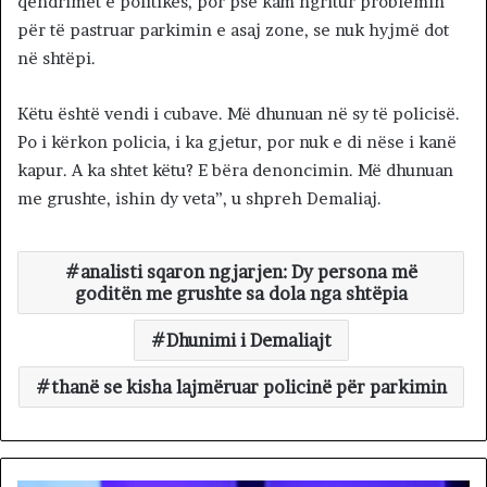
qëndrimet e politikës, por pse kam ngritur problemin
për të pastruar parkimin e asaj zone, se nuk hyjmë dot
në shtëpi.
Këtu është vendi i cubave. Më dhunuan në sy të policisë.
Po i kërkon policia, i ka gjetur, por nuk e di nëse i kanë
kapur. A ka shtet këtu? E bëra denoncimin. Më dhunuan
me grushte, ishin dy veta”, u shpreh Demaliaj.
analisti sqaron ngjarjen: Dy persona më
goditën me grushte sa dola nga shtëpia
Dhunimi i Demaliajt
thanë se kisha lajmëruar policinë për parkimin